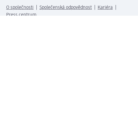
O společnosti
Společenská odpovědnost
Kariéra
Press centrum
Svět dm
Platební možnosti
Spojte se s dm