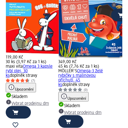
Vybra
119,00 Kč
30 ks (3,97 Kč za 1 ks)
349,00 Kč
maxi vita
Omega 3 kapsle
45 ks (7,76 Kč za 1 ks)
rybí olej, 30
MÖLLER'S
Omega-3 želé
ks
doplněk stravy
rybičky s malinovou
příchutí, 45
(7)
ks
doplněk stravy
Upozornění
(0)
Skladem
Upozornění
Vybrat prodejnu dm
Skladem
Vybrat prodejnu dm