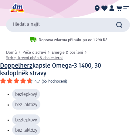
Hledat a najít
Doprava zdarma při nákupu od 1 290 Kč
Domů
Péče o zdraví
Energie & posílení
Srdce, krevní oběh & cholesterol
Doppelherz
kapsle Omega-3 1400, 30
ks
doplněk stravy
4.7
(
65 hodnocení
)
bezlepkový
bez laktózy
bezlepkový
bez laktózy