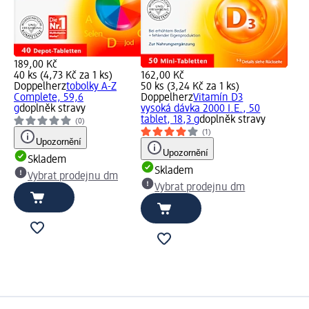
189,00 Kč
40 ks (4,73 Kč za 1 ks)
162,00 Kč
Doppelherz
tobolky A-Z
50 ks (3,24 Kč za 1 ks)
Complete, 59,6
Doppelherz
Vitamín D3
g
doplněk stravy
vysoká dávka 2000 I.E., 50
tablet, 18,3 g
doplněk stravy
(0)
(1)
Upozornění
Upozornění
Skladem
Skladem
Vybrat prodejnu dm
Vybrat prodejnu dm