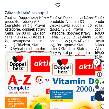
Zákazníci také zakoupili
Značka: Doppelherz; Název
Značka: Doppelherz; Název
Značka: 
produktu: tobolky A-Z
produktu: Vitamín D3
produktu
Complete, 59,6 g; Právní
vysoká dávka 2000 I.E., 50
30 ks; Pr
kategorie: doplněk stravy;
tablet, 18,3 g; Právní
doplněk 
Cena: 189,00 Kč; Základní
kategorie: doplněk stravy;
169,00 K
cena: 40 ks (4,73 Kč za 1
Cena: 162,00 Kč; Základní
30 ks (56
ks); Dostupnost: Status
cena: 50 ks (3,24 Kč za 1
Dostupno
zelený Skladem, Status
ks); Dostupnost: Status
Skladem,
šedý Vybrat prodejnu dm
zelený Skladem, Status
Vybrat p
šedý Vybrat prodejnu dm
169,00 K
30 ks (56
Doppelh
500, 30 
Upoz
Skla
Vybra