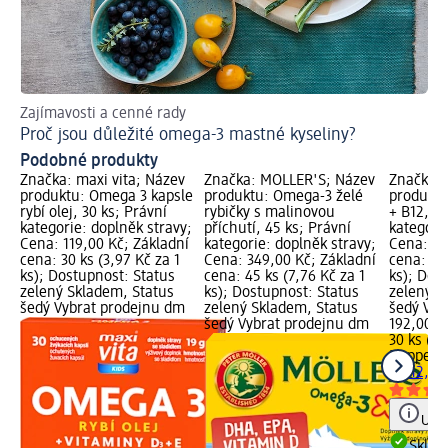
Zajímavosti a cenné rady
Proč jsou důležité omega-3 mastné kyseliny?
Podobné produkty
Značka: maxi vita; Název
Značka: MÖLLER'S; Název
Značka: 
produktu: Omega 3 kapsle
produktu: Omega-3 želé
produkt
rybí olej, 30 ks; Právní
rybičky s malinovou
+ B12, 30
kategorie: doplněk stravy;
příchutí, 45 ks; Právní
kategori
Cena: 119,00 Kč; Základní
kategorie: doplněk stravy;
Cena: 19
cena: 30 ks (3,97 Kč za 1
Cena: 349,00 Kč; Základní
cena: 30 
ks); Dostupnost: Status
cena: 45 ks (7,76 Kč za 1
ks); Dos
zelený Skladem, Status
ks); Dostupnost: Status
zelený S
šedý Vybrat prodejnu dm
zelený Skladem, Status
šedý Vyb
šedý Vybrat prodejnu dm
192,00 K
30 ks (6,
Doppelh
+ B12, 30
Upoz
Skla