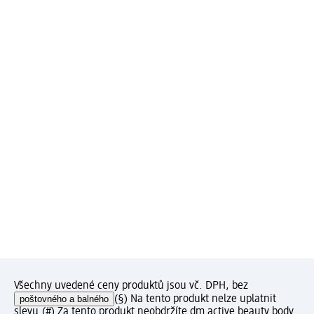
Všechny uvedené ceny produktů jsou vč. DPH, bez
poštovného a balného
(§) Na tento produkt nelze uplatnit
slevu.
(#) Za tento produkt neobdržíte dm active beauty body.