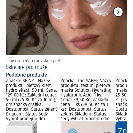
Tipy na péči o mužskou pleť
Jak
Skincare pro muže
De
Podobné produkty
Značka: SEINZ.; Název
Značka: The SAEM; Název
Značka: 
produktu: pleťový krém
produktu: textilní pleťová
produktu
hydro effect, 50 ml; Cena:
maska Solution Hydrating
maska, 1
129,00 Kč; Základní cena:
Hyaluronic Acid, 1 ks;
25,50 Kč
50 ml (25,80 Kč za 10 ml);
Cena: 59,50 Kč; Základní
ks (25,50
dm značka grafika;
cena: 1 ks (59,50 Kč za 1
značka g
Dostupnost: Status zelený
ks); Dostupnost: Status
Dostupno
Skladem, Status šedý
zelený Skladem, Status
Skladem,
Vybrat prodejnu dm
šedý Vybrat prodejnu dm
Vybrat p