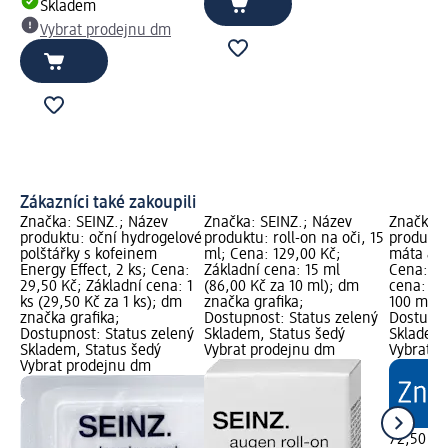
Skladem
Vybrat prodejnu dm
Zákazníci také zakoupili
Značka: SEINZ.; Název
Značka: SEINZ.; Název
Značka: 
produktu: oční hydrogelové
produktu: roll-on na oči, 15
produktu
polštářky s kofeinem
ml; Cena: 129,00 Kč;
máta & k
Energy Effect, 2 ks; Cena:
Základní cena: 15 ml
Cena: 72
29,50 Kč; Základní cena: 1
(86,00 Kč za 10 ml); dm
cena: 30
ks (29,50 Kč za 1 ks); dm
značka grafika;
100 ml);
značka grafika;
Dostupnost: Status zelený
Dostupno
Dostupnost: Status zelený
Skladem, Status šedý
Skladem,
Skladem, Status šedý
Vybrat prodejnu dm
Vybrat p
Vybrat prodejnu dm
72,50 Kč