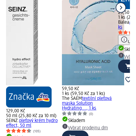
25,50 Kč
1 ks (25,
Balea
aqu
ks
Upoz
Skla
Vybra
59,50 Kč
1 ks (59,50 Kč za 1 ks)
The SAEM
textilní pleťová
maska Solution
Hydrating..., 1 ks
129,00 Kč
(0)
50 ml (25,80 Kč za 10 ml)
SEINZ.
pleťový krém hydro
Skladem
effect, 50 ml
Vybrat prodejnu dm
(105)