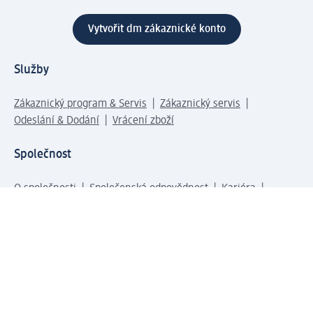
Vytvořit dm zákaznické konto
Služby
Zákaznický program & Servis
Zákaznický servis
Odeslání & Dodání
Vrácení zboží
Společnost
O společnosti
Společenská odpovědnost
Kariéra
Press centrum
Svět dm