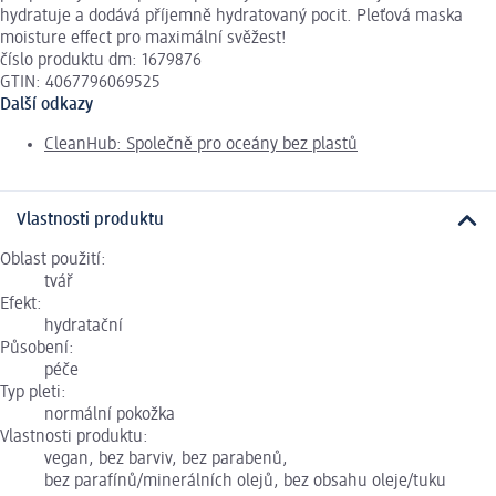
hydratuje a dodává příjemně hydratovaný pocit. Pleťová maska
moisture effect pro maximální svěžest!
číslo produktu dm: 1679876
GTIN: 4067796069525
Další odkazy
CleanHub: Společně pro oceány bez plastů
Vlastnosti produktu
Oblast použití:
tvář
Efekt:
hydratační
Působení:
péče
Typ pleti:
normální pokožka
Vlastnosti produktu:
vegan, bez barviv, bez parabenů,
bez parafínů/minerálních olejů, bez obsahu oleje/tuku