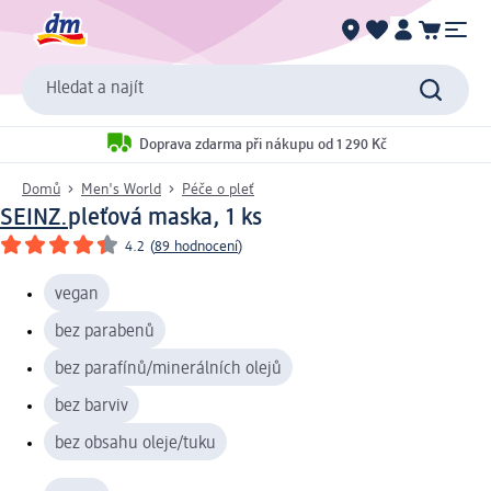
Hledat a najít
Doprava zdarma při nákupu od 1 290 Kč
Domů
Men's World
Péče o pleť
SEINZ.
pleťová maska, 1 ks
4.2
(
89 hodnocení
)
vegan
bez parabenů
bez parafínů/minerálních olejů
bez barviv
bez obsahu oleje/tuku