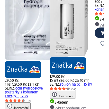
300 ml (
SEINZ.
sp
koriandr
Skla
Vybra
129,00 Kč
29,50 Kč
15 ml (86,00 Kč za 10 ml)
1 ks (29,50 Kč za 1 ks)
SEINZ.
roll-on na oči, 15 ml
SEINZ.
oční hydrogelové
(54)
polštářky s kofeinem
Energy..., 2 ks
Upozornění
(17)
Skladem
Upozornění
Vybrat prodejnu dm