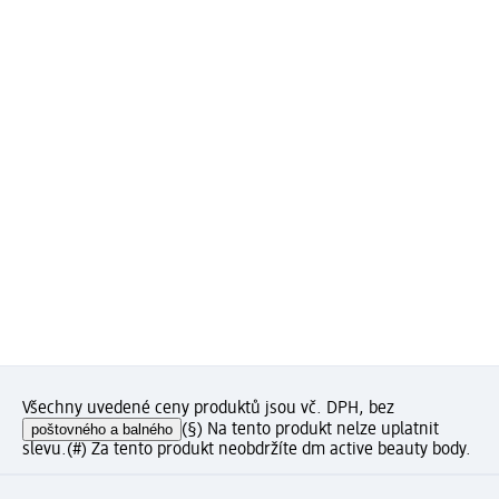
Všechny uvedené ceny produktů jsou vč. DPH, bez
poštovného a balného
(§) Na tento produkt nelze uplatnit
slevu.
(#) Za tento produkt neobdržíte dm active beauty body.