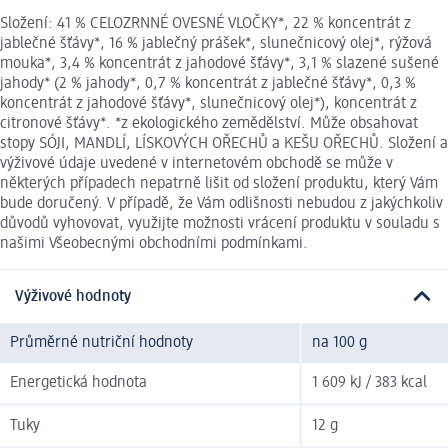
Složení: 41 % CELOZRNNÉ OVESNÉ VLOČKY*, 22 % koncentrát z
jablečné šťávy*, 16 % jablečný prášek*, slunečnicový olej*, rýžová
mouka*, 3,4 % koncentrát z jahodové šťávy*, 3,1 % slazené sušené
jahody* (2 % jahody*, 0,7 % koncentrát z jablečné šťávy*, 0,3 %
koncentrát z jahodové šťávy*, slunečnicový olej*), koncentrát z
citronové šťávy*. *z ekologického zemědělství. Může obsahovat
stopy SÓJI, MANDLÍ, LÍSKOVÝCH OŘECHŮ a KEŠU OŘECHŮ. Složení a
výživové údaje uvedené v internetovém obchodě se může v
některých případech nepatrně lišit od složení produktu, který Vám
bude doručený. V případě, že Vám odlišnosti nebudou z jakýchkoliv
důvodů vyhovovat, využijte možnosti vrácení produktu v souladu s
našimi Všeobecnými obchodními podmínkami.
Výživové hodnoty
Průměrné nutriční hodnoty
na 100 g
Energetická hodnota
1 609 kJ / 383 kcal
Tuky
12 g