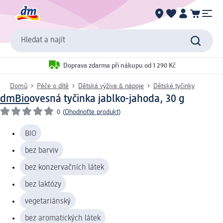
Hledat a najít
Doprava zdarma při nákupu od 1 290 Kč
Domů
Péče o dítě
Dětská výživa & nápoje
Dětské tyčinky
dmBio
ovesná tyčinka jablko-jahoda, 30 g
0
(
Ohodnoťte produkt
)
BIO
bez barviv
bez konzervačních látek
bez laktózy
vegetariánský
bez aromatických látek