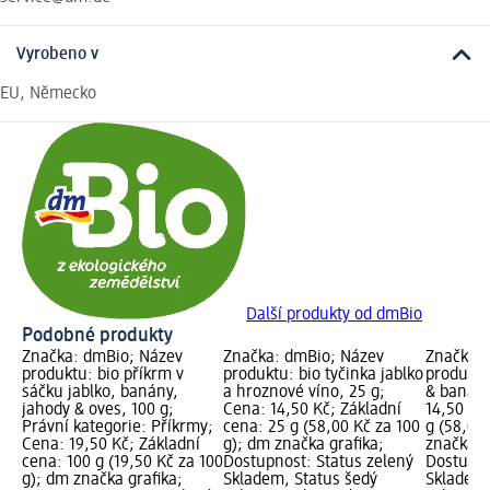
Vyrobeno v
EU, Německo
Další produkty od dmBio
Podobné produkty
Značka: dmBio; Název
Značka: dmBio; Název
Značka: 
produktu: bio příkrm v
produktu: bio tyčinka jablko
produktu:
sáčku jablko, banány,
a hroznové víno, 25 g;
& banán,
jahody & oves, 100 g;
Cena: 14,50 Kč; Základní
14,50 Kč
Právní kategorie: Příkrmy;
cena: 25 g (58,00 Kč za 100
g (58,00
Cena: 19,50 Kč; Základní
g); dm značka grafika;
značka g
cena: 100 g (19,50 Kč za 100
Dostupnost: Status zelený
Dostupno
g); dm značka grafika;
Skladem, Status šedý
Skladem,