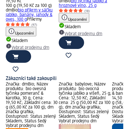
19,50 Kč
dmBio
bio tyčinka jablko a
100 g (19,50 Kč za 100 g)
hroznové víno, 25 g
dmBio
bio příkrm v sáčku
(18)
jablko, banány, jahody &
oves, 100 g
Příkrmy
Upozornění
(97)
Skladem
Upozornění
Vybrat prodejnu dm
Skladem
Vybrat prodejnu dm
Zákazníci také zakoupili
Značka: dmBio; Název
Značka: babylove; Název
Značka: 
produktu: bio ovesná
produktu: bio ovocná
produktu:
tyčinka pomeranč &
tyčinka jablko a višeň, 25 g;
& banán,
karotka, 30 g; Cena:
Cena: 12,50 Kč; Základní
14,50 Kč
19,50 Kč; Základní cena: 30
cena: 25 g (50,00 Kč za 100
g (58,00
g (65,00 Kč za 100 g); dm
g); dm značka grafika;
značka g
značka grafika;
Dostupnost: Status zelený
Dostupno
Dostupnost: Status zelený
Skladem, Status šedý
Skladem,
Skladem, Status šedý
Vybrat prodejnu dm
Vybrat p
Vybrat prodejnu dm