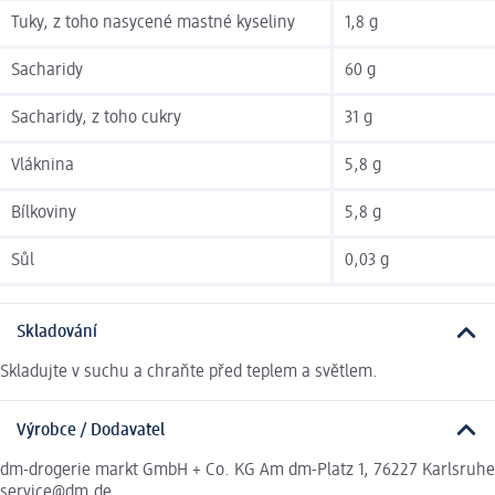
Tuky, z toho nasycené mastné kyseliny
1,8 g
Sacharidy
60 g
Sacharidy, z toho cukry
31 g
Vláknina
5,8 g
Bílkoviny
5,8 g
Sůl
0,03 g
Skladování
Skladujte v suchu a chraňte před teplem a světlem.
Výrobce / Dodavatel
dm-drogerie markt GmbH + Co. KG Am dm-Platz 1, 76227 Karlsruhe
service@dm.de