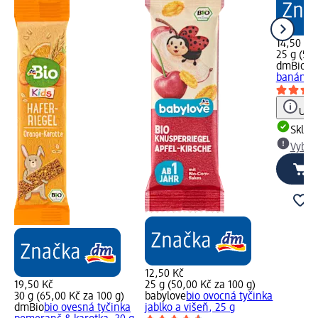
14,50 Kč
25 g (58,
dmBio
bi
banán, 2
Upoz
Skla
Vybra
12,50 Kč
19,50 Kč
25 g (50,00 Kč za 100 g)
30 g (65,00 Kč za 100 g)
babylove
bio ovocná tyčinka
dmBio
bio ovesná tyčinka
jablko a višeň, 25 g