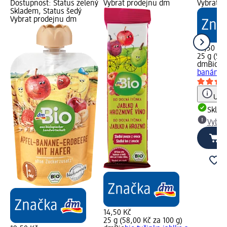
Dostupnost: Status zelený
Vybrat prodejnu dm
Vybrat p
Skladem, Status šedý
Vybrat prodejnu dm
14,50 Kč
25 g (58,
dmBio
bi
banán, 2
Upoz
Skla
Vybra
14,50 Kč
25 g (58,00 Kč za 100 g)