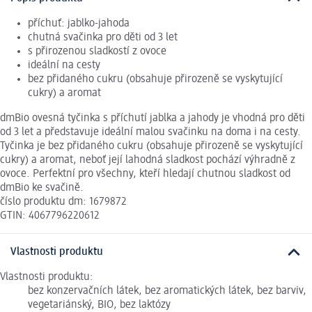
příchuť: jablko-jahoda
chutná svačinka pro děti od 3 let
s přirozenou sladkostí z ovoce
ideální na cesty
bez přidaného cukru (obsahuje přirozeně se vyskytující
cukry) a aromat
dmBio ovesná tyčinka s příchutí jablka a jahody je vhodná pro děti
od 3 let a představuje ideální malou svačinku na doma i na cesty.
Tyčinka je bez přidaného cukru (obsahuje přirozeně se vyskytující
cukry) a aromat, neboť její lahodná sladkost pochází výhradně z
ovoce. Perfektní pro všechny, kteří hledají chutnou sladkost od
dmBio ke svačině.
číslo produktu dm: 1679872
GTIN: 4067796220612
Vlastnosti produktu
Vlastnosti produktu:
bez konzervačních látek, bez aromatických látek, bez barviv,
vegetariánský, BIO, bez laktózy