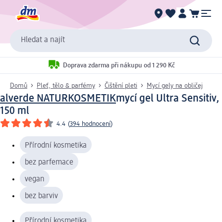
Hledat a najít
Doprava zdarma při nákupu od 1 290 Kč
Domů
Pleť, tělo & parfémy
Čištění pleti
Mycí gely na obličej
alverde NATURKOSMETIK
mycí gel Ultra Sensitiv,
150 ml
4.4
(
394 hodnocení
)
Přírodní kosmetika
bez parfemace
vegan
bez barviv
Přírodní kosmetika