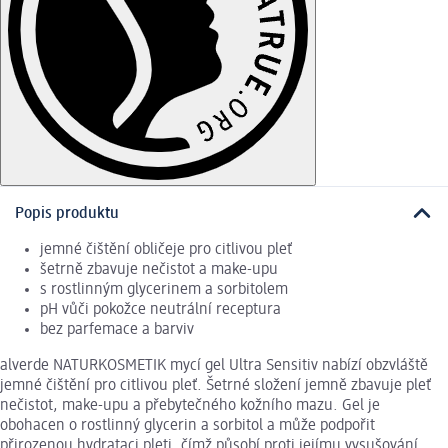
Popis produktu
jemné čištění obličeje pro citlivou pleť
šetrně zbavuje nečistot a make-upu
s rostlinným glycerinem a sorbitolem
pH vůči pokožce neutrální receptura
bez parfemace a barviv
alverde NATURKOSMETIK mycí gel Ultra Sensitiv nabízí obzvláště
jemné čištění pro citlivou pleť. Šetrné složení jemně zbavuje pleť
nečistot, make-upu a přebytečného kožního mazu. Gel je
obohacen o rostlinný glycerin a sorbitol a může podpořit
přirozenou hydrataci pleti, čímž působí proti jejímu vysušování.