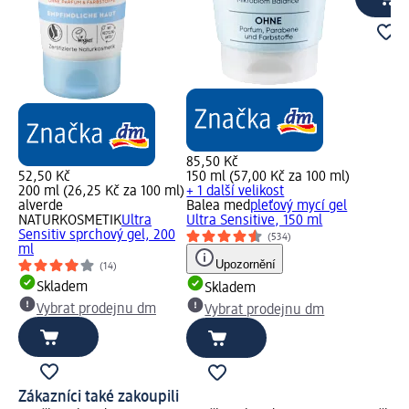
85,50 Kč
52,50 Kč
150 ml (57,00 Kč za 100 ml)
200 ml (26,25 Kč za 100 ml)
+ 1 další velikost
alverde
Balea med
pleťový mycí gel
NATURKOSMETIK
Ultra
Ultra Sensitive, 150 ml
Sensitiv sprchový gel, 200
(534)
ml
Upozornění
(14)
Skladem
Skladem
Vybrat prodejnu dm
Vybrat prodejnu dm
Zákazníci také zakoupili