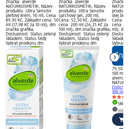
Značka: alverde
Značka: alverde
Značka: 
NATURKOSMETIK; Název
NATURKOSMETIK; Název
NATURKO
produktu: Ultra Sensitiv
produktu: Ultra Sensitiv
produktu:
pleťový krém, 50 ml; Cena:
sprchový gel, 200 ml;
olej bio
89,90 Kč; Základní cena: 50
Cena: 52,50 Kč; Základní
Cena: 79
ml (17,98 Kč za 10 ml); dm
cena: 200 ml (26,25 Kč za
cena: 10
značka grafika;
100 ml); dm značka grafika;
ml); dm 
Dostupnost: Status zelený
Dostupnost: Status zelený
Dostupno
Skladem, Status šedý
Skladem, Status šedý
Skladem,
Vybrat prodejnu dm
Vybrat prodejnu dm
Vybrat p
79,50 Kč
100 ml (7
alverde
NATURK
čisticí o
100 ml
Skla
Vybra