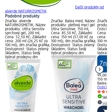
Další produkty od
alverde NATURKOSMETIK
Podobné produkty
Značka: alverde
Značka: Balea med; Název
Značka: 
NATURKOSMETIK; Název
produktu: pleťový mycí gel
produktu
produktu: Ultra Sensitiv
Ultra Sensitive, 150 ml;
čisticí p
sprchový gel, 200 ml;
Cena: 85,50 Kč; Základní
Cena: 99
Cena: 52,50 Kč; Základní
cena: 150 ml (57,00 Kč za
cena: 15
cena: 200 ml (26,25 Kč za
100 ml); dm značka grafika;
100 ml);
100 ml); dm značka grafika;
Dostupnost: Status zelený
Dostupno
Dostupnost: Status zelený
Skladem, Status šedý
Skladem,
Skladem, Status šedý
Vybrat prodejnu dm
Vybrat p
Vybrat prodejnu dm
99,00 Kč
150 ml (
Balea m
čisticí p
Skla
Vybra