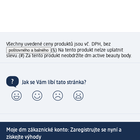
Všechny uvedené ceny produktů jsou vč. DPH, bez
poštovného a balného
(§) Na tento produkt nelze uplatnit
slevu.
(#) Za tento produkt neobdržíte dm active beauty body.
Jak se Vám líbí tato stránka?
Moje dm zákaznické konto: Zaregistrujte se nyní a
získejte výhody