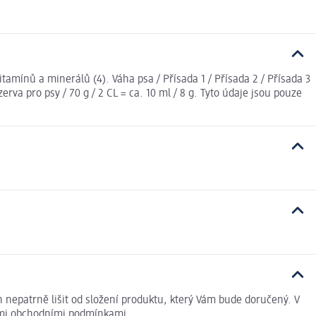
itamínů a minerálů (4). Váha psa / Přísada 1 / Přísada 2 / Přísada 3
onzerva pro psy / 70 g / 2 CL = ca. 10 ml / 8 g. Tyto údaje jsou pouze
 nepatrně lišit od složení produktu, který Vám bude doručený. V
nými obchodními podmínkami.