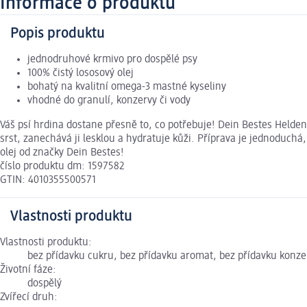
Informace o produktu
Popis produktu
jednodruhové krmivo pro dospělé psy
100% čistý lososový olej
bohatý na kvalitní omega-3 mastné kyseliny
vhodné do granulí, konzervy či vody
Váš psí hrdina dostane přesně to, co potřebuje! Dein Bestes Helden
srst, zanechává ji lesklou a hydratuje kůži. Příprava je jednoduchá, 
olej od značky Dein Bestes!
číslo produktu dm: 1597582
GTIN: 4010355500571
Vlastnosti produktu
Vlastnosti produktu:
bez přídavku cukru, bez přídavku aromat, bez přídavku konzer
Životní fáze:
dospělý
Zvířecí druh: