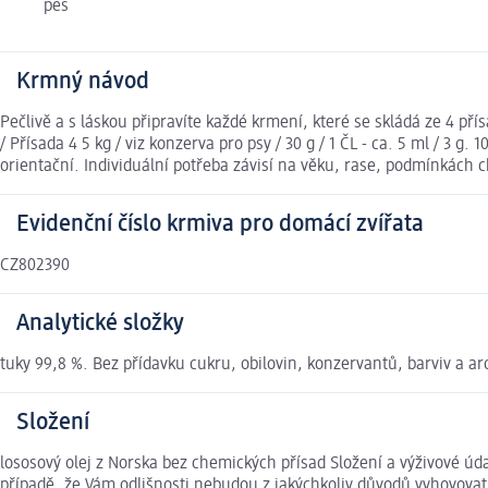
pes
Krmný návod
Pečlivě a s láskou připravíte každé krmení, které se skládá ze 4 pří
/ Přísada 4 5 kg / viz konzerva pro psy / 30 g / 1 ČL - ca. 5 ml / 3 g. 
orientační. Individuální potřeba závisí na věku, rase, podmínkách 
Evidenční číslo krmiva pro domácí zvířata
CZ802390
Analytické složky
tuky 99,8 %. Bez přídavku cukru, obilovin, konzervantů, barviv a a
Složení
lososový olej z Norska bez chemických přísad Složení a výživové ú
případě, že Vám odlišnosti nebudou z jakýchkoliv důvodů vyhovova