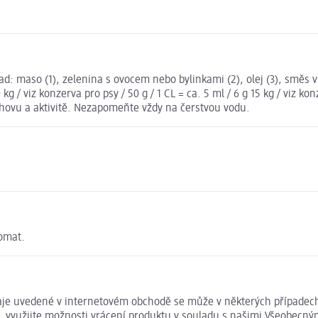
sad: maso (1), zelenina s ovocem nebo bylinkami (2), olej (3), směs v
10 kg / viz konzerva pro psy / 50 g / 1 CL = ca. 5 ml / 6 g 15 kg / viz k
chovu a aktivitě. Nezapomeňte vždy na čerstvou vodu.
romat.
daje uvedené v internetovém obchodě se může v některých případech
t, využijte možnosti vrácení produktu v souladu s našimi Všeobec