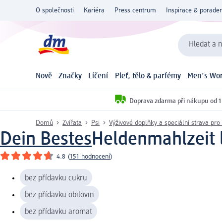
O společnosti
Kariéra
Press centrum
Inspirace & poraden
Hledat a n
Nově
Značky
Líčení
Pleť, tělo & parfémy
Men's Wor
Doprava zdarma při nákupu od 1
Domů
Zvířata
Psi
Výživové doplňky a speciální strava pro
Dein Bestes
Heldenmahlzeit l
4.8
(
151 hodnocení
)
bez přídavku cukru
bez přídavku obilovin
bez přídavku aromat