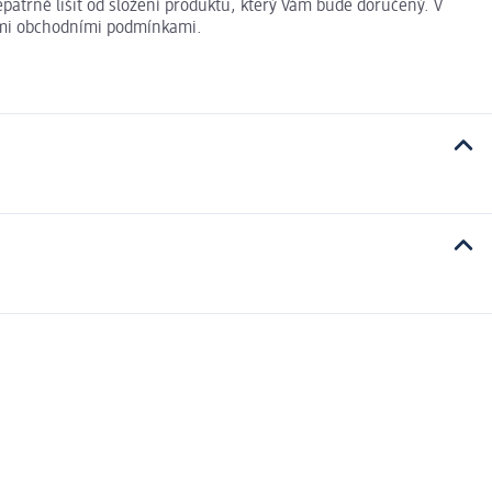
patrně lišit od složení produktu, který Vám bude doručený. V
nými obchodními podmínkami.