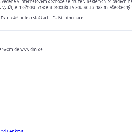
je uvedené v internetovém obchodě se může v některých případech ne
t, využijte možnosti vrácení produktu v souladu s našimi Všeobec
e Evropské unie o složkách.
Další informace
nter@dm.de www.dm.de
y od Denkmit