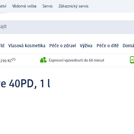
ství
Vědomá volba
Servis
Zákaznický servis
ajít
ld
Vlasová kosmetika
Péče o zdraví
Výživa
Péče o dítě
Domá
(1)
Expresní vyzvednutí do 60 minut
 290 Kč
ve 40PD, 1 l