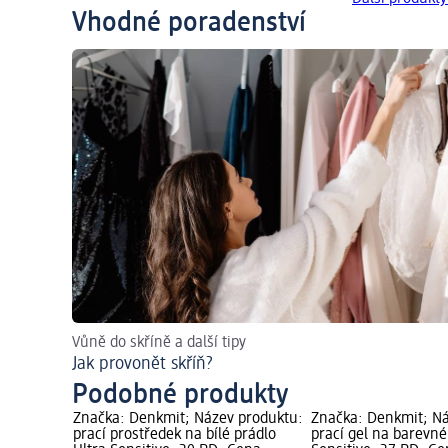
Vhodné poradenství
Vůně do skříně a další tipy
Jak provonět skříň?
Podobné produkty
produktu:
Značka: Denkmit; Název produktu:
Značka: Denkmit; Ná
 Ultra
prací prostředek na bílé prádlo
prací gel na barevné