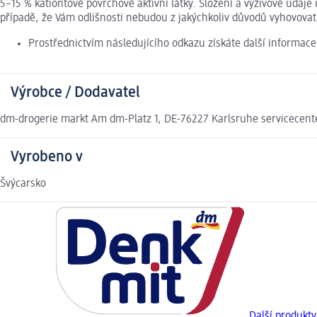
5–15 % kationtové povrchově aktivní látky. Složení a výživové úda
případě, že Vám odlišnosti nebudou z jakýchkoliv důvodů vyhovova
Prostřednictvím následujícího odkazu získáte další informac
Výrobce / Dodavatel
dm-drogerie markt Am dm-Platz 1, DE-76227 Karlsruhe servicece
Vyrobeno v
Švýcarsko
Další produkt