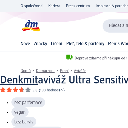
O společnosti
Kariéra
Press centrum
Inspirace & poraden
Hledat a n
Nově
Značky
Líčení
Pleť, tělo & parfémy
Men's Wor
Doprava zdarma při nákupu od 1
Domů
Domácnost
Praní
Aviváže
Denkmit
aviváž Ultra Sensiti
3.8
(
180 hodnocení
)
bez parfemace
vegan
bez barviv