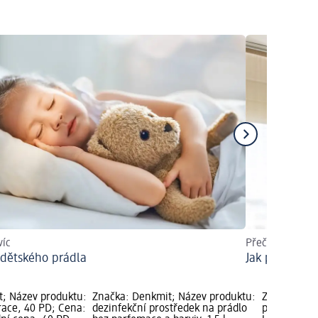
víc
Přečtěte si naš
 dětského prádla
Jak prát zácl
; Název produktu:
Značka: Denkmit; Název produktu:
Značka: Den
race, 40 PD; Cena:
dezinfekční prostředek na prádlo
prací práše