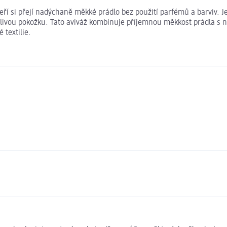
kteří si přejí nadýchaně měkké prádlo bez použití parfémů a barviv. 
itlivou pokožku. Tato aviváž kombinuje příjemnou měkkost prádla s n
 textilie.