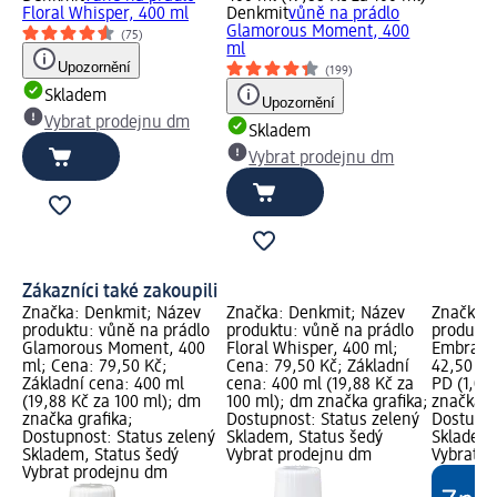
Floral Whisper, 400 ml
Denkmit
vůně na prádlo
Glamorous Moment, 400
(75)
ml
Upozornění
(199)
Skladem
Upozornění
Vybrat prodejnu dm
Skladem
Vybrat prodejnu dm
Zákazníci také zakoupili
Značka: Denkmit; Název
Značka: Denkmit; Název
Značka: 
produktu: vůně na prádlo
produktu: vůně na prádlo
produktu
Glamorous Moment, 400
Floral Whisper, 400 ml;
Embrace,
ml; Cena: 79,50 Kč;
Cena: 79,50 Kč; Základní
42,50 Kč
Základní cena: 400 ml
cena: 400 ml (19,88 Kč za
PD (1,06
(19,88 Kč za 100 ml); dm
100 ml); dm značka grafika;
značka g
značka grafika;
Dostupnost: Status zelený
Dostupno
Dostupnost: Status zelený
Skladem, Status šedý
Skladem,
Skladem, Status šedý
Vybrat prodejnu dm
Vybrat p
Vybrat prodejnu dm