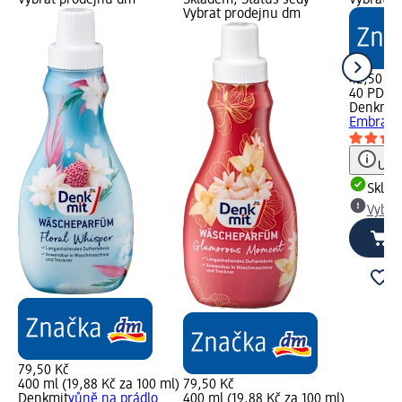
Vybrat prodejnu dm
Skladem, Status šedý
Vybrat p
Vybrat prodejnu dm
42,50 Kč
40 PD (1,
Denkmit
Embrace
Upoz
Skla
Vybra
79,50 Kč
400 ml (19,88 Kč za 100 ml)
79,50 Kč
Denkmit
vůně na prádlo
400 ml (19,88 Kč za 100 ml)