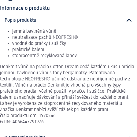
Informace o produktu
Popis produktu
jemná bavlněná vůně
neutralizace pachů NEOFRESH®
vhodné do pračky i sušičky
praktické balení
stoprocentně recyklovaná lahev
Denkmit vůně na prádlo Cotton Dream dodá každému kusu prádla
jemnou bavlněnou vůni s tóny bergamotky. Patentovaná
technologie NEOFRESH® účinně odstraňuje nepříjemné pachy z
textilií. Vůně na prádlo Denkmit je vhodná pro všechny typy
pratelného prádla, včetně použití v pračce i sušičce. Praktické
balení usnadňuje dávkování a přináší svěžest do každého praní.
Lahev je vyrobena ze stoprocentně recyklovaného materiálu.
Značka Denkmit nabízí svěží zážitek při každém praní.
číslo produktu dm: 1570546
GTIN: 4066447791976