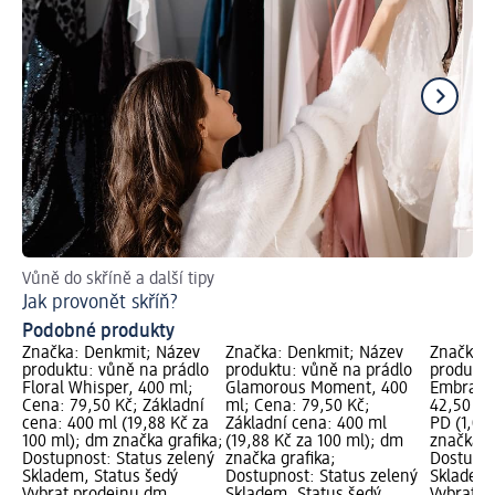
Vůně do skříně a další tipy
Ra
Jak provonět skříň?
Ja
Podobné produkty
Značka: Denkmit; Název
Značka: Denkmit; Název
Značka: 
produktu: vůně na prádlo
produktu: vůně na prádlo
produktu
Floral Whisper, 400 ml;
Glamorous Moment, 400
Embrace,
Cena: 79,50 Kč; Základní
ml; Cena: 79,50 Kč;
42,50 Kč
cena: 400 ml (19,88 Kč za
Základní cena: 400 ml
PD (1,06
100 ml); dm značka grafika;
(19,88 Kč za 100 ml); dm
značka g
Dostupnost: Status zelený
značka grafika;
Dostupno
Skladem, Status šedý
Dostupnost: Status zelený
Skladem,