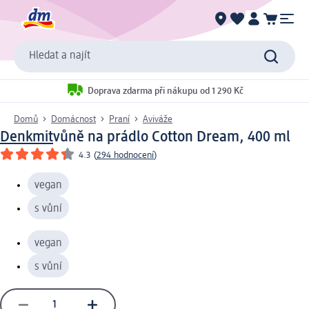
Hledat a najít
Doprava zdarma při nákupu od 1 290 Kč
Domů
Domácnost
Praní
Aviváže
Denkmit
vůně na prádlo Cotton Dream, 400 ml
4.3
(
294 hodnocení
)
vegan
s vůní
vegan
s vůní