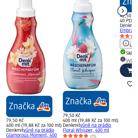
42,50 Kč
40 PD (1,
Denkmit
Embrace
Upoz
Skla
Vybra
79,50 Kč
79,50 Kč
400 ml (19,88 Kč za 100 ml)
400 ml (19,88 Kč za 100 ml)
Denkmit
vůně na prádlo
Denkmit
vůně na prádlo
Floral Whisper, 400 ml
Glamorous Moment, 400
(75)