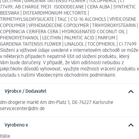
| LECITHIN | GARDENIA TAITENSIS FLOWER | TOCOPHEROL | CI
77499; AB CHARGE 19E31: ISODODECANE | CERA ALBA | SYNTHETIC
BEESWAX | DISTEARDIMONIUM HECTORITE |
TRIMETHYLSILOXYSILICATE | TALC | C12-16 ALCOHOLS | VP/EICOSENE
COPOLYMER | VP/HEXADECENE COPOLYMER | TRIHYDROXYSTEARIN |
COPERNICIA CERIFERA CERA | HYDROGENATED COCONUT OIL |
PHENOXYETHANOL | LECITHIN | PALMITIC ACID | PARFUM |
GARDENIA TAITENSIS FLOWER | LINALOOL | TOCOPHEROL | CI 77499
Složení a výživové údaje uvedené v internetovém obchodě se může
v některých případech nepatrně lišit od složení produktu, který
Vám bude doručený. V případě, že Vám odlišnosti nebudou z
jakýchkoliv důvodů vyhovovat, využijte možnosti vrácení produktu v
souladu s našimi Všeobecnými obchodními podmínkami.
Výrobce / Dodavatel
dm-drogerie markt Am dm-Platz 1, DE-76227 Karlsruhe
servicecenter@dm.de
Vyrobeno v
Itálie