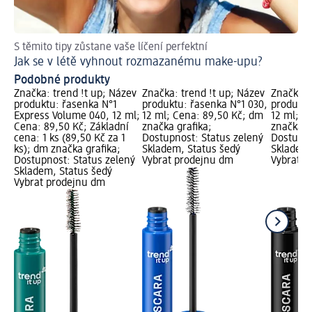
S těmito tipy zůstane vaše líčení perfektní
Ja
Jak se v létě vyhnout rozmazanému make-upu?
Ma
Podobné produkty
Značka: trend !t up; Název
Značka: trend !t up; Název
Značka: 
produktu: řasenka N°1
produktu: řasenka N°1 030,
produktu
Express Volume 040, 12 ml;
12 ml; Cena: 89,50 Kč; dm
12 ml; C
Cena: 89,50 Kč; Základní
značka grafika;
značka g
cena: 1 ks (89,50 Kč za 1
Dostupnost: Status zelený
Dostupno
ks); dm značka grafika;
Skladem, Status šedý
Skladem,
Dostupnost: Status zelený
Vybrat prodejnu dm
Vybrat p
Skladem, Status šedý
Vybrat prodejnu dm