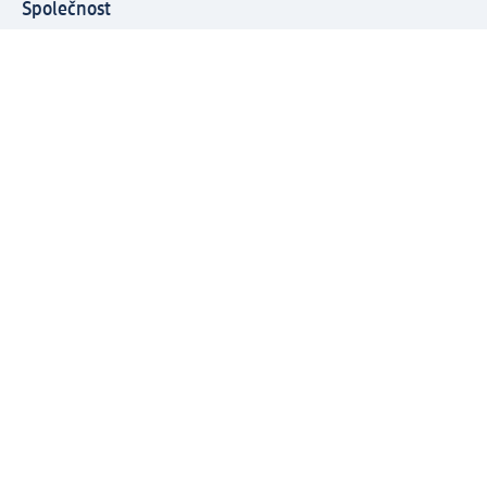
Společnost
O společnosti
Společenská odpovědnost
Kariéra
Press centrum
Svět dm
Platební možnosti
Spojte se s dm