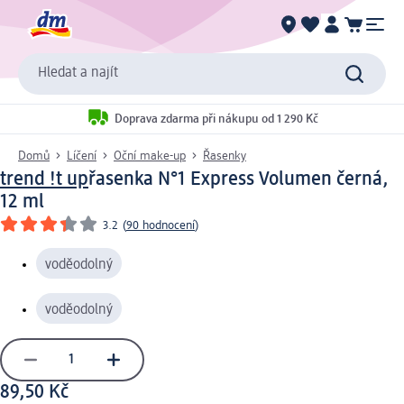
Hledat a najít
Doprava zdarma při nákupu od 1 290 Kč
Domů
Líčení
Oční make-up
Řasenky
trend !t up
řasenka N°1 Express Volumen černá,
12 ml
3.2
(
90 hodnocení
)
voděodolný
voděodolný
89,50 Kč