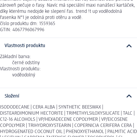
zároveň pečuje o řasy. Navíc má speciální maxi nanášecí kartáček,
díky kterému nedojde ke slepení řas. trend !t up voděodolná
řasenka N°1 je odolná proti otěru a vodě.
číslo produktu dm: 1559365
GTIN: 4067796067996
Vlastnosti produktu
Základní barva:
černé odstíny
Vlastnosti produktu:
voděodolný
Složení
ISODODECANE | CERA ALBA | SYNTHETIC BEESWAX |
DISTEARDIMONIUM HECTORITE | TRIMETHYLSILOXYSILICATE | TALC |
C12-16 ALCOHOLS | VP/HEXADECENE COPOLYMER | VP/EICOSENE
COPOLYMER | TRIHYDROXYSTEARIN | COPERNICIA CERIFERA CERA |
HYDROGENATED COCONUT OIL | PHENOXYETHANOL | PALMITIC ACID