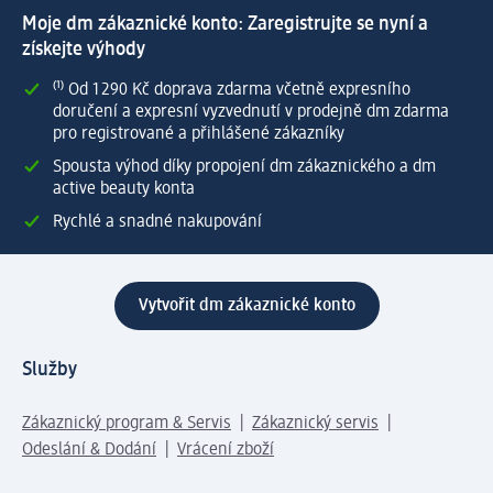
Moje dm zákaznické konto: Zaregistrujte se nyní a
získejte výhody
⁽¹⁾ Od 1 290 Kč doprava zdarma včetně expresního
doručení a expresní vyzvednutí v prodejně dm zdarma
pro registrované a přihlášené zákazníky
Spousta výhod díky propojení dm zákaznického a dm
active beauty konta
Rychlé a snadné nakupování
Vytvořit dm zákaznické konto
Služby
Zákaznický program & Servis
Zákaznický servis
Odeslání & Dodání
Vrácení zboží