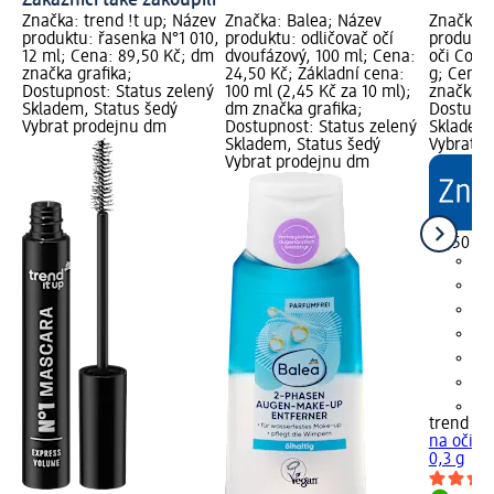
Zákazníci také zakoupili
Značka: trend !t up; Název
Značka: Balea; Název
Značka: 
produktu: řasenka N°1 010,
produktu: odličovač očí
produktu
12 ml; Cena: 89,50 Kč; dm
dvoufázový, 100 ml; Cena:
oči Conto
značka grafika;
24,50 Kč; Základní cena:
g; Cena:
Dostupnost: Status zelený
100 ml (2,45 Kč za 10 ml);
značka g
Skladem, Status šedý
dm značka grafika;
Dostupno
Vybrat prodejnu dm
Dostupnost: Status zelený
Skladem,
Skladem, Status šedý
Vybrat p
Vybrat prodejnu dm
49,50 Kč
+2
trend !t 
na oči C
0,3 g