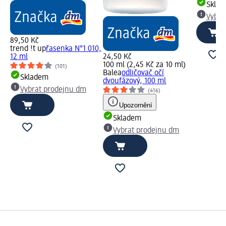
Skla
Vybra
89,50 Kč
trend !t up
řasenka N°1 010,
12 ml
24,50 Kč
100 ml (2,45 Kč za 10 ml)
(101)
Balea
odličovač očí
Skladem
dvoufázový, 100 ml
Vybrat prodejnu dm
(416)
Upozornění
Skladem
Vybrat prodejnu dm