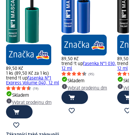
89,50 Kč
89,50 Kč
trend !t up
řasenka N°1 030,
trend !t 
89,50 Kč
12 ml
12 ml
1 ks (89,50 Kč za 1 ks)
(95)
trend !t up
řasenka N°1
Skladem
Skla
Express Volume 040, 12 ml
Vybrat prodejnu dm
Vybra
(19)
Skladem
Vybrat prodejnu dm