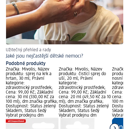
Užitečný přehled a rady
Jaké jsou nejčastější dětské nemoci?
Podobné produkty
Značka: Mivolis; Název
Značka: Mivolis; Název
Značka: 
produktu: sprej na krk a
produktu: čistící sprej do
produktu
hrtan, 30 ml; Právní
uší, 20 ml; Právní
nosní sp
kategorie:
kategorie:
kategori
zdravotnický prostředek;
zdravotnický prostředek;
zdravotn
Cena: 99,00 Kč; Základní
Cena: 99,00 Kč; Základní
Cena: 74
cena: 30 ml (330,00 Kč za
cena: 20 ml (49,50 Kč za 10
cena: 20
100 ml); dm značka grafika;
ml); dm značka grafika;
100 ml);
Dostupnost: Status zelený
Dostupnost: Status zelený
Dostupno
Skladem, Status šedý
Skladem, Status šedý
Skladem,
Vybrat prodejnu dm
Vybrat prodejnu dm
Vybrat p