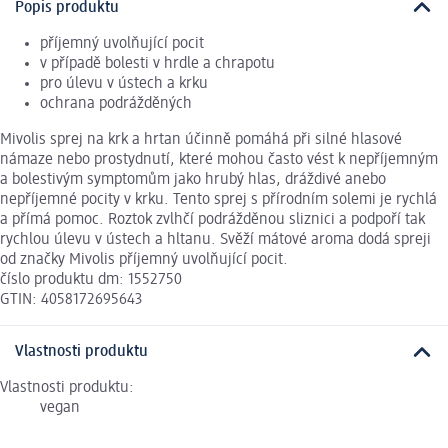
Popis produktu
příjemný uvolňující pocit
v případě bolesti v hrdle a chrapotu
pro úlevu v ústech a krku
ochrana podrážděných
Mivolis sprej na krk a hrtan účinně pomáhá při silné hlasové
námaze nebo prostydnutí, které mohou často vést k nepříjemným
a bolestivým symptomům jako hrubý hlas, dráždivé anebo
nepříjemné pocity v krku. Tento sprej s přírodním solemi je rychlá
a přímá pomoc. Roztok zvlhčí podrážděnou sliznici a podpoří tak
rychlou úlevu v ústech a hltanu. Svěží mátové aroma dodá spreji
od značky Mivolis příjemný uvolňující pocit.
číslo produktu dm: 1552750
GTIN: 4058172695643
Vlastnosti produktu
Vlastnosti produktu:
vegan