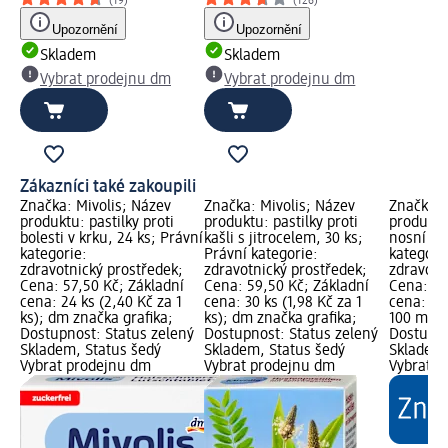
(19)
(126)
Upozornění
Upozornění
Skladem
Skladem
Vybrat prodejnu dm
Vybrat prodejnu dm
Zákazníci také zakoupili
Značka: Mivolis; Název
Značka: Mivolis; Název
Značka: 
produktu: pastilky proti
produktu: pastilky proti
produktu
bolesti v krku, 24 ks; Právní
kašli s jitrocelem, 30 ks;
nosní sp
kategorie:
Právní kategorie:
kategori
zdravotnický prostředek;
zdravotnický prostředek;
zdravotn
Cena: 57,50 Kč; Základní
Cena: 59,50 Kč; Základní
Cena: 74
cena: 24 ks (2,40 Kč za 1
cena: 30 ks (1,98 Kč za 1
cena: 20
ks); dm značka grafika;
ks); dm značka grafika;
100 ml);
Dostupnost: Status zelený
Dostupnost: Status zelený
Dostupno
Skladem, Status šedý
Skladem, Status šedý
Skladem,
Vybrat prodejnu dm
Vybrat prodejnu dm
Vybrat p