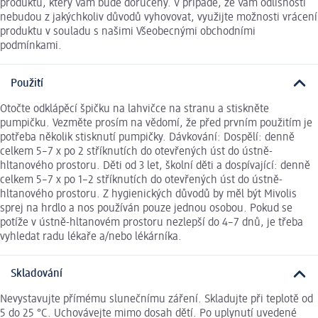
produktu, který Vám bude doručený. V případě, že Vám odlišnosti
nebudou z jakýchkoliv důvodů vyhovovat, využijte možnosti vrácení
produktu v souladu s našimi Všeobecnými obchodními
podmínkami.
Použití
Otočte odklápěcí špičku na lahvičce na stranu a stiskněte
pumpičku. Vezměte prosím na vědomí, že před prvním použitím je
potřeba několik stisknutí pumpičky. Dávkování: Dospělí: denně
celkem 5–7 x po 2 stříknutích do otevřených úst do ústně-
hltanového prostoru. Děti od 3 let, školní děti a dospívající: denně
celkem 5–7 x po 1–2 stříknutích do otevřených úst do ústně-
hltanového prostoru. Z hygienických důvodů by měl být Mivolis
sprej na hrdlo a nos používán pouze jednou osobou. Pokud se
potíže v ústně-hltanovém prostoru nezlepší do 4–7 dnů, je třeba
vyhledat radu lékaře a/nebo lékárníka.
Skladování
Nevystavujte přímému slunečnímu záření. Skladujte při teplotě od
5 do 25 °C. Uchovávejte mimo dosah dětí. Po uplynutí uvedené