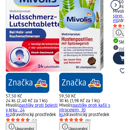
74,50 Kč
20 ml (3
Mivolis
h
sprej, 20
ml
zdravo
Upoz
Skla
Vybra
57,50 Kč
59,50 Kč
24 ks (2,40 Kč za 1 ks)
30 ks (1,98 Kč za 1 ks)
Mivolis
pastilky proti bolesti
Mivolis
pastilky proti kašli s
v krku, 24
jitrocelem, 30
ks
zdravotnický prostředek
ks
zdravotnický prostředek
(12)
(86)
Upozornění
Upozornění