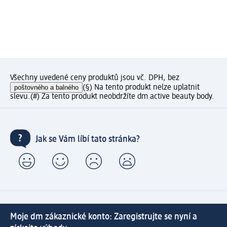
Všechny uvedené ceny produktů jsou vč. DPH, bez
poštovného a balného
(§) Na tento produkt nelze uplatnit
slevu.
(#) Za tento produkt neobdržíte dm active beauty body.
Jak se Vám líbí tato stránka?
Moje dm zákaznické konto: Zaregistrujte se nyní a