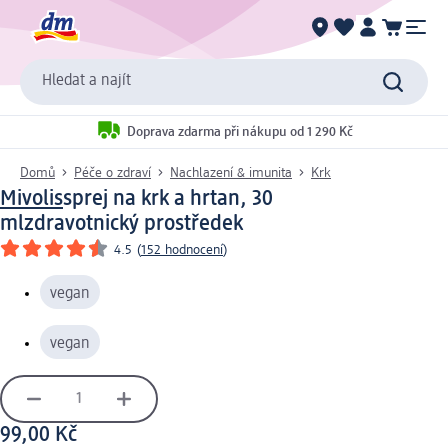
Hledat a najít
Doprava zdarma při nákupu od 1 290 Kč
Domů
Péče o zdraví
Nachlazení & imunita
Krk
Mivolis
sprej na krk a hrtan, 30
ml
zdravotnický prostředek
4.5
(
152 hodnocení
)
vegan
vegan
99,00 Kč