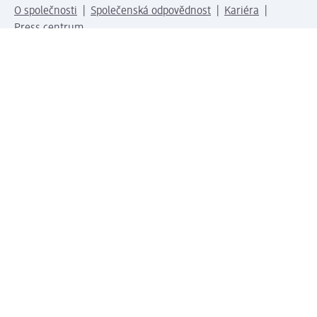
O společnosti
Společenská odpovědnost
Kariéra
Press centrum
Svět dm
Platební možnosti
Spojte se s dm