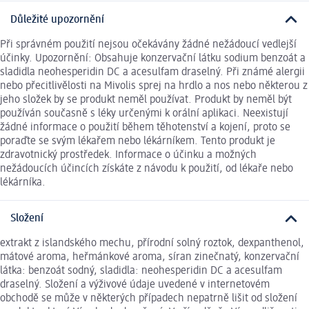
Důležité upozornění
Při správném použití nejsou očekávány žádné nežádoucí vedlejší
účinky. Upozornění: Obsahuje konzervační látku sodium benzoát a
sladidla neohesperidin DC a acesulfam draselný. Při známé alergii
nebo přecitlivělosti na Mivolis sprej na hrdlo a nos nebo některou z
jeho složek by se produkt neměl používat. Produkt by neměl být
používán současně s léky určenými k orální aplikaci. Neexistují
žádné informace o použití během těhotenství a kojení, proto se
poraďte se svým lékařem nebo lékárníkem. Tento produkt je
zdravotnický prostředek. Informace o účinku a možných
nežádoucích účincích získáte z návodu k použití, od lékaře nebo
lékárníka.
Složení
extrakt z islandského mechu, přírodní solný roztok, dexpanthenol,
mátové aroma, heřmánkové aroma, síran zinečnatý, konzervační
látka: benzoát sodný, sladidla: neohesperidin DC a acesulfam
draselný. Složení a výživové údaje uvedené v internetovém
obchodě se může v některých případech nepatrně lišit od složení