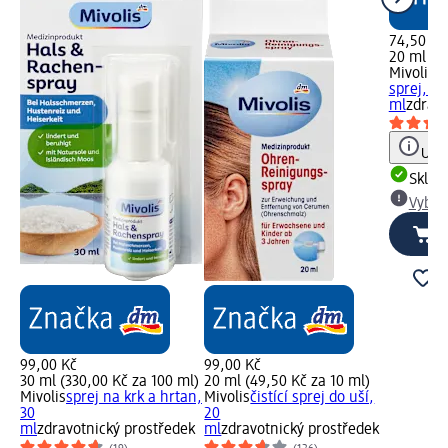
74,50 Kč
20 ml (3
Mivolis
h
sprej, 20
ml
zdravo
Upoz
Skla
Vybra
99,00 Kč
99,00 Kč
30 ml (330,00 Kč za 100 ml)
20 ml (49,50 Kč za 10 ml)
Mivolis
sprej na krk a hrtan,
Mivolis
čistící sprej do uší,
30
20
ml
zdravotnický prostředek
ml
zdravotnický prostředek