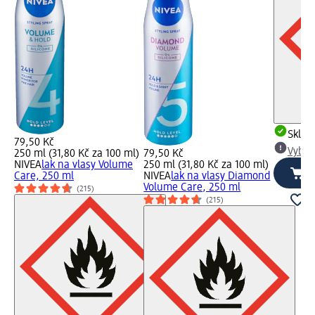
Skla
79,50 Kč
Vybra
250 ml (31,80 Kč za 100 ml)
79,50 Kč
NIVEA
lak na vlasy Volume
250 ml (31,80 Kč za 100 ml)
Care, 250 ml
NIVEA
lak na vlasy Diamond
Volume Care, 250 ml
(215)
(215)