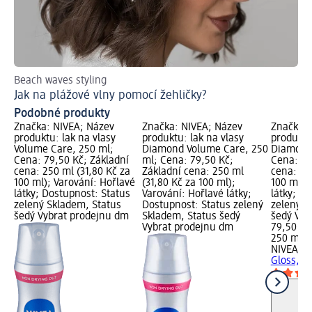
Beach waves styling
Pře
Jak na plážové vlny pomocí žehličky?
Co
Podobné produkty
Značka: NIVEA; Název
Značka: NIVEA; Název
Značka: 
produktu: lak na vlasy
produktu: lak na vlasy
produktu
Volume Care, 250 ml;
Diamond Volume Care, 250
Diamond 
Cena: 79,50 Kč; Základní
ml; Cena: 79,50 Kč;
Cena: 79
cena: 250 ml (31,80 Kč za
Základní cena: 250 ml
cena: 25
100 ml); Varování: Hořlavé
(31,80 Kč za 100 ml);
100 ml);
látky; Dostupnost: Status
Varování: Hořlavé látky;
látky; D
zelený Skladem, Status
Dostupnost: Status zelený
zelený S
šedý Vybrat prodejnu dm
Skladem, Status šedý
šedý Vyb
Vybrat prodejnu dm
79,50 Kč
250 ml (
NIVEA
la
Gloss, 2