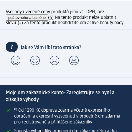
Všechny uvedené ceny produktů jsou vč. DPH, bez
poštovného a balného
(§) Na tento produkt nelze uplatnit
slevu.
(#) Za tento produkt neobdržíte dm active beauty body.
Jak se Vám líbí tato stránka?
Moje dm zákaznické konto: Zaregistrujte se nyní a
získejte výhody
⁽¹⁾ Od 1 290 Kč doprava zdarma včetně expresního
doručení a expresní vyzvednutí v prodejně dm zdarma
pro registrované a přihlášené zákazníky
Spousta výhod díky propojení dm zákaznického a dm