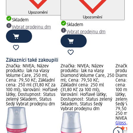
Upozornění
Upozornění
Skladem
Skladem
Vybrat prodejnu dm
Vybrat prodejnu dm
Zákazníci také zakoupili
Značka: NIVEA; Název
Značka: NIVEA; Název
Značka: 
produktu: lak na vlasy
produktu: lak na vlasy
produktu
Volume Care, 250 ml;
Diamond Volume Care, 250
Diamond 
Cena: 79,50 Kč; Základní
ml; Cena: 79,50 Kč;
Cena: 79
cena: 250 ml (31,80 Kč za
Základní cena: 250 ml
cena: 25
100 ml); Varování: Hořlavé
(31,80 Kč za 100 ml);
100 ml);
látky; Dostupnost: Status
Varování: Hořlavé látky;
látky; D
zelený Skladem, Status
Dostupnost: Status zelený
zelený S
šedý Vybrat prodejnu dm
Skladem, Status šedý
šedý Vyb
Vybrat prodejnu dm
79,50 Kč
250 ml (
NIVEA
la
Gloss, 2