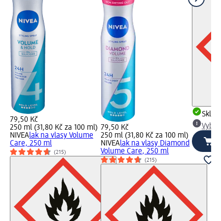
Skla
79,50 Kč
Vybra
250 ml (31,80 Kč za 100 ml)
79,50 Kč
NIVEA
lak na vlasy Volume
250 ml (31,80 Kč za 100 ml)
Care, 250 ml
NIVEA
lak na vlasy Diamond
Volume Care, 250 ml
(215)
(215)