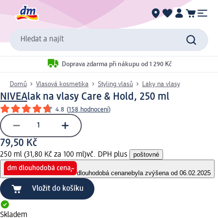
Hledat a najít
Doprava zdarma při nákupu od 1 290 Kč
Domů
Vlasová kosmetika
Styling vlasů
Laky na vlasy
NIVEA
lak na vlasy Care & Hold, 250 ml
4.8
(
158 hodnocení
)
79,50 Kč
250 ml (31,80 Kč za 100 ml)
vč. DPH plus
poštovné
dlouhodobá cena
nebyla zvýšena od 06.02.2025
Vložit do košíku
Skladem