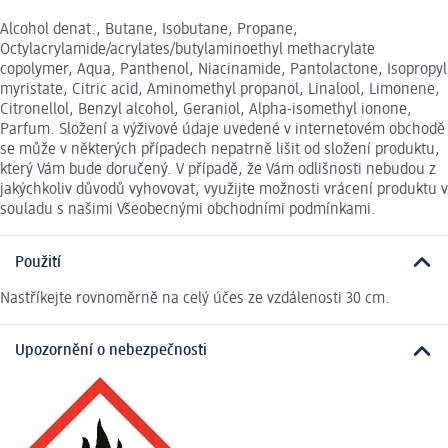
Alcohol denat., Butane, Isobutane, Propane,
Octylacrylamide/acrylates/butylaminoethyl methacrylate
copolymer, Aqua, Panthenol, Niacinamide, Pantolactone, Isopropyl
myristate, Citric acid, Aminomethyl propanol, Linalool, Limonene,
Citronellol, Benzyl alcohol, Geraniol, Alpha-isomethyl ionone,
Parfum. Složení a výživové údaje uvedené v internetovém obchodě
se může v některých případech nepatrně lišit od složení produktu,
který Vám bude doručený. V případě, že Vám odlišnosti nebudou z
jakýchkoliv důvodů vyhovovat, využijte možnosti vrácení produktu v
souladu s našimi Všeobecnými obchodními podmínkami.
Použití
Nastříkejte rovnoměrně na celý účes ze vzdálenosti 30 cm.
Upozornění o nebezpečnosti