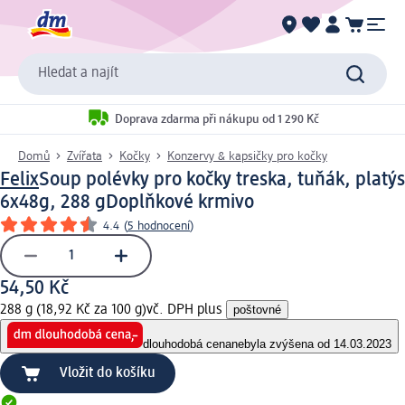
Hledat a najít
Doprava zdarma při nákupu od 1 290 Kč
Domů
Zvířata
Kočky
Konzervy & kapsičky pro kočky
Felix
Soup polévky pro kočky treska, tuňák, platýs
6x48g, 288 g
Doplňkové krmivo
4.4
(
5 hodnocení
)
54,50 Kč
288 g (18,92 Kč za 100 g)
vč. DPH plus
poštovné
dlouhodobá cena
nebyla zvýšena od 14.03.2023
Vložit do košíku