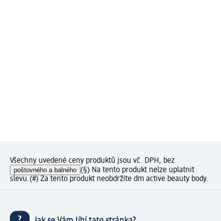
Všechny uvedené ceny produktů jsou vč. DPH, bez
poštovného a balného
(§) Na tento produkt nelze uplatnit
slevu.
(#) Za tento produkt neobdržíte dm active beauty body.
Jak se Vám líbí tato stránka?