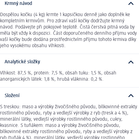
Krmný návod
Dospělou kočku (4 kg) krmte 1 kapsičkou denně jako doplněk ke
kompletním krmivům. Pro zdraví vaší kočky dodržujte krmný
návod. Podávejte při pokojové teplotě. Čistá čerstvá pitná voda by
měla být vždy k dispozici. Část doporučeného denního příjmu vody
vaší kočky bude dodána prostřednictvím příjmu tohoto krmiva díky
jeho vysokému obsahu vlhkosti.
Analytické složky
Vlhkost: 87,5 %, protein: 7,5 %, obsah tuku: 1,5 %, obsah
anorganických látek: 1,8 %, hrubá vláknina: 0,2 %.
Složení
S treskou: maso a výrobky živočišného původu, bílkovinné extrakty
rostlinného původu, ryby a vedlejší výrobky z ryb (tresk a 4 %),
minerální látky, vedlejší výrobky rostlinného původu, cukry,
kvasnice. S tuňákem: maso a výrobky živočišného původu,
bílkovinné extrakty rostlinného původu, ryby a vedlejší výrobky z
ryb (tuňák 4 %), minerální látky, vedlejší výrobky rostlinného