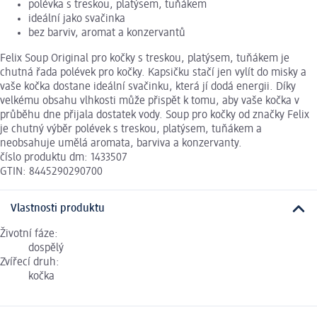
polévka s treskou, platýsem, tuňákem
ideální jako svačinka
bez barviv, aromat a konzervantů
Felix Soup Original pro kočky s treskou, platýsem, tuňákem je
chutná řada polévek pro kočky. Kapsičku stačí jen vylít do misky a
vaše kočka dostane ideální svačinku, která jí dodá energii. Díky
velkému obsahu vlhkosti může přispět k tomu, aby vaše kočka v
průběhu dne přijala dostatek vody. Soup pro kočky od značky Felix
je chutný výběr polévek s treskou, platýsem, tuňákem a
neobsahuje umělá aromata, barviva a konzervanty.
číslo produktu dm: 1433507
GTIN: 8445290290700
Vlastnosti produktu
Životní fáze:
dospělý
Zvířecí druh:
kočka