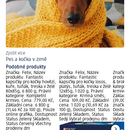
Zjistit více
Zji
Pes a kočka v zimě
Co
Podobné produkty
Značka: Felix; Název
Značka: Felix; Název
Značka: 
produktu: Fantastic
produktu: Fantastic
produktu
kapsičky pro kočky hovězí,
kapsičky pro kočky losos,
& brokoli
kuře, tuňák, treska v želé
platýs, tuňák, treska v želé
kategori
80x85g, 6 800 g; Právní
12x85g, 1 020 g; Právní
krmivo; 
kategorie: Kompletní
kategorie: Krmná směs;
Základní
krmivo; Cena: 779,00 Kč;
Cena: 109,00 Kč; Základní
(39,00 K
Základní cena: 6 800 g
cena: 1 020 g (10,69 Kč za
značka g
(11,46 Kč za 100 g); Pouze
100 g); Dostupnost: Status
Dostupno
online grafika; Dostupnost:
zelený Skladem, Status
Skladem,
Status zelený Skladem,
šedý Vybrat prodejnu dm
Vybrat p
Status červený Všechny
prodejny dm