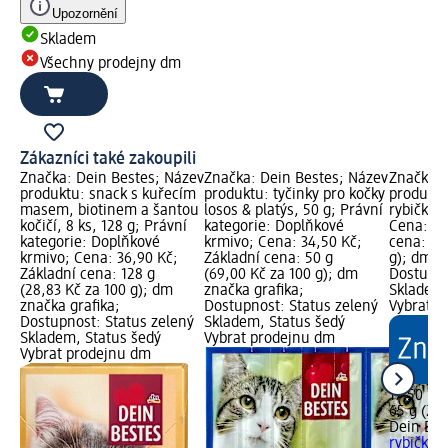
Upozornění
Skladem
Všechny prodejny dm
Zákazníci také zakoupili
Značka: Dein Bestes; Název
Značka: Dein Bestes; Název
Značka: 
produktu: snack s kuřecím
produktu: tyčinky pro kočky
produktu
masem, biotinem a šantou
losos & platýs, 50 g; Právní
rybičky s
kočičí, 8 ks, 128 g; Právní
kategorie: Doplňkové
Cena: 17
kategorie: Doplňkové
krmivo; Cena: 34,50 Kč;
cena: 65
krmivo; Cena: 36,90 Kč;
Základní cena: 50 g
g); dm z
Základní cena: 128 g
(69,00 Kč za 100 g); dm
Dostupno
(28,83 Kč za 100 g); dm
značka grafika;
Skladem,
značka grafika;
Dostupnost: Status zelený
Vybrat p
Dostupnost: Status zelený
Skladem, Status šedý
Skladem, Status šedý
Vybrat prodejnu dm
Vybrat prodejnu dm
17,50 Kč
65 g (26,
Dein Bes
rybičky s