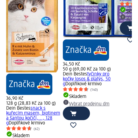
Skla
Vybra
34,50 Kč
50 g (69,00 Kč za 100 g)
Dein Bestes
tyčinky pro
kočky losos & platýs, 50
g
Doplňkové krmivo
(140)
Skladem
36,90 Kč
128 g (28,83 Kč za 100 g)
Vybrat prodejnu dm
Dein Bestes
snack s
kuřecím masem, biotinem
a šantou kočičí,..., 128
g
Doplňkové krmivo
(62)
Skladem