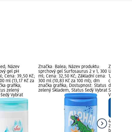
med; Název
Značka: Balea; Název produktu:
Značka: bab
ový gel pH
sprchový gel Surfosaurus 2 v 1, 300
Ultra Sensi
l; Cena: 39,50 Kč;
ml; Cena: 32,50 Kč; Základní cena:
1, 250 ml; C
00 ml (13,17 Kč za
300 ml (10,83 Kč za 100 ml); dm
cena: 250 ml
ka grafika;
značka grafika; Dostupnost: Status
dm značka g
tus zelený
zelený Skladem, Status šedý Vybrat
Status zele
 šedý Vybrat
Vybrat pro
45,50 Kč
250 ml (18,2
babylove
Ult