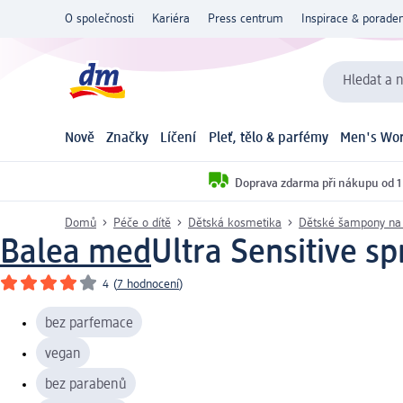
O společnosti
Kariéra
Press centrum
Inspirace & poraden
Hledat a n
Nově
Značky
Líčení
Pleť, tělo & parfémy
Men's Wor
Doprava zdarma při nákupu od 1
Domů
Péče o dítě
Dětská kosmetika
Dětské šampony na 
Balea med
Ultra Sensitive sp
4
(
7 hodnocení
)
bez parfemace
vegan
bez parabenů