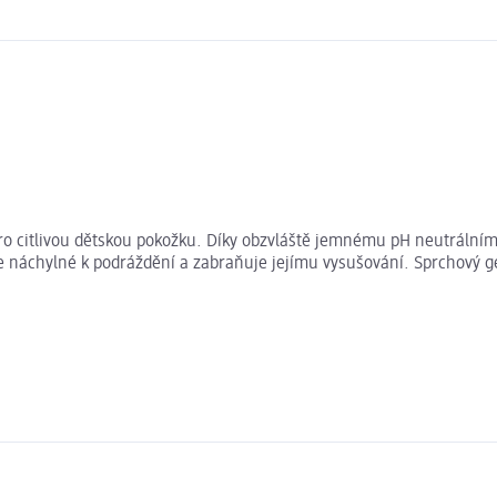
t pro citlivou dětskou pokožku. Díky obzvláště jemnému pH neutráln
e náchylné k podráždění a zabraňuje jejímu vysušování. Sprchový ge