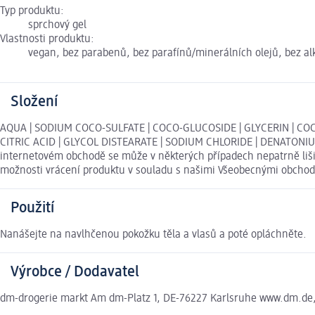
Typ produktu:
sprchový gel
Vlastnosti produktu:
vegan, bez parabenů, bez parafínů/minerálních olejů, bez a
Složení
AQUA | SODIUM COCO-SULFATE | COCO-GLUCOSIDE | GLYCERIN | 
CITRIC ACID | GLYCOL DISTEARATE | SODIUM CHLORIDE | DENATONI
internetovém obchodě se může v některých případech nepatrně lišit
možnosti vrácení produktu v souladu s našimi Všeobecnými obcho
Použití
Nanášejte na navlhčenou pokožku těla a vlasů a poté opláchněte.
Výrobce / Dodavatel
dm-drogerie markt Am dm-Platz 1, DE-76227 Karlsruhe www.dm.de