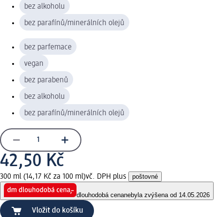
bez alkoholu
bez parafínů/minerálních olejů
bez parfemace
vegan
bez parabenů
bez alkoholu
bez parafínů/minerálních olejů
42,50 Kč
300 ml (14,17 Kč za 100 ml)
vč. DPH plus
poštovné
dlouhodobá cena
nebyla zvýšena od 14.05.2026
Vložit do košíku