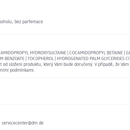
lkoholu, bez parfemace
COCAMIDOPROPYL HYDROXYSULTAINE | COCAMIDOPROPYL BETAINE | 
UM BENZOATE | TOCOPHEROL | HYDROGENATED PALM GLYCERIDES CITR
 od složení produktu, který Vám bude doručený. V případě, že Vám 
dními podmínkami.
, servicecenter@dm.de