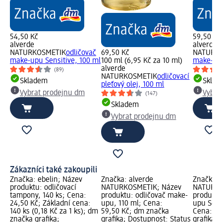
54,50 Kč
59,50 Kč
alverde
alverde
NATURKOSMETIK
odličovač
69,50 Kč
NATURK
make-upu Sensitive, 100 ml
100 ml (6,95 Kč za 10 ml)
make-upu
alverde
(89)
NATURKOSMETIK
odličovací
Skladem
Skla
pleťový olej, 100 ml
Vybrat prodejnu dm
Vybra
(147)
Skladem
Vybrat prodejnu dm
Zákazníci také zakoupili
Značka: ebelin; Název
Značka: alverde
Značka: 
produktu: odličovací
NATURKOSMETIK; Název
NATURKO
tampony, 140 ks; Cena:
produktu: odličovač make-
produktu
24,50 Kč; Základní cena:
upu, 110 ml; Cena:
upu Sens
140 ks (0,18 Kč za 1 ks); dm
59,50 Kč; dm značka
Cena: 54
značka grafika;
grafika; Dostupnost: Status
grafika;