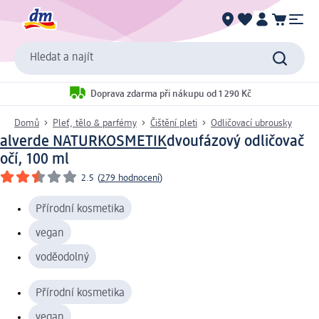
Hledat a najít
Doprava zdarma při nákupu od 1 290 Kč
Domů
Pleť, tělo & parfémy
Čištění pleti
Odličovací ubrousky
alverde NATURKOSMETIK
dvoufázový odličovač
očí, 100 ml
2.5
(
279 hodnocení
)
Přírodní kosmetika
vegan
voděodolný
Přírodní kosmetika
vegan