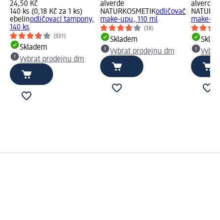
24,50 Kč
alverde
alverde
140 ks (0,18 Kč za 1 ks)
NATURKOSMETIK
odličovač
NATURK
ebelin
odličovací tampony,
make-upu, 110 ml
make-upu
140 ks
(38)
(531)
Skladem
Skla
Skladem
Vybrat prodejnu dm
Vybra
Vybrat prodejnu dm