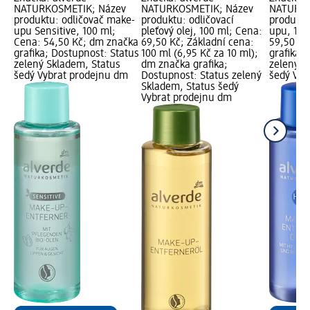
NATURKOSMETIK; Název
NATURKOSMETIK; Název
NATURKO
produktu: odličovač make-
produktu: odličovací
produktu
upu Sensitive, 100 ml;
pleťový olej, 100 ml; Cena:
upu, 110
Cena: 54,50 Kč; dm značka
69,50 Kč; Základní cena:
59,50 Kč
grafika; Dostupnost: Status
100 ml (6,95 Kč za 10 ml);
grafika;
zelený Skladem, Status
dm značka grafika;
zelený S
šedý Vybrat prodejnu dm
Dostupnost: Status zelený
šedý Vyb
Skladem, Status šedý
Vybrat prodejnu dm