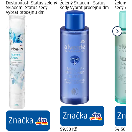
Dostupnost: Status zelený
zelený Skladem, Status
zelený S
Skladem, Status šedý
šedý Vybrat prodejnu dm
šedý Vyb
Vybrat prodejnu dm
59,50 Kč
54,50 Kč