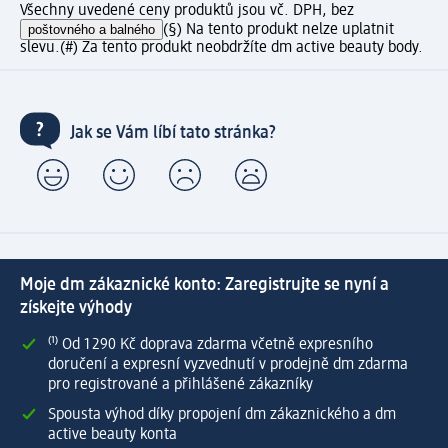
Všechny uvedené ceny produktů jsou vč. DPH, bez
poštovného a balného
(§) Na tento produkt nelze uplatnit
slevu.
(#) Za tento produkt neobdržíte dm active beauty body.
Jak se Vám líbí tato stránka?
Moje dm zákaznické konto: Zaregistrujte se nyní a
získejte výhody
⁽¹⁾ Od 1 290 Kč doprava zdarma včetně expresního
doručení a expresní vyzvednutí v prodejně dm zdarma
pro registrované a přihlášené zákazníky
Spousta výhod díky propojení dm zákaznického a dm
active beauty konta