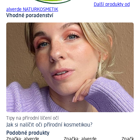
Další produkty od
alverde NATURKOSMETIK
Vhodné poradenství
Tipy na přírodní líčení očí
Jak si nalíčit oči přírodní kosmetikou?
Podobné produkty
Značka: alverde
Značka: alverde
Značka: 