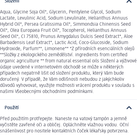
Složení
Aqua, Glycine Soja Oil*, Glycerin, Pentylene Glycol, Sodium
Lactate, Levulinic Acid, Sodium Levulinate, Helianthus Annuus
Hybrid Oil*, Persea Gratissima Oil*, Simmondsia Chinensis Seed
Oil*, Olea Europaea Fruit Oil*, Tocopherol, Helianthus Annuus
Seed Oil*, CI 75810, Prunus Amygdalus Dulcis Seed Extract*, Aloe
Barbadensis Leaf Extract*, Lactic Acid, Coco-Glucoside, Sodium
Hydroxide, Parfum**, Limonene** *Z přírodních esenciálních olejů
**Složky z ekologického zemědělství. ingredients from certified
organic agriculture ** from natural essential oils Složení a výživové
údaje uvedené v internetovém obchodě se může v některých
případech nepatrně lišit od složení produktu, který Vám bude
doručený. V případě, že Vám odlišnosti nebudou z jakýchkoliv
důvodů vyhovovat, využijte možnosti vrácení produktu v souladu s
našimi Všeobecnými obchodními podmínkami.
Použití
Před použitím protřepejte. Naneste na vatový tampón a jemně
vyčistěte zavřené oči a obličej. Opláchněte vlažnou vodou. Oční
snášenlivost pro nositele kontaktních čoček lékařsky potvrzena.