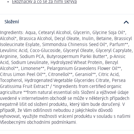
Ekoznačky a co se za nimi skrývá
Složení
Ingredients: Aqua, Cetearyl Alcohol, Glycerin, Glycine Soja Oil*,
Alcohol*, Brassica Alcohol, Decyl Oleate, Inulin, Betaine, Brassicyl
Isoleucinate Esylate, Simmondsia Chinensis Seed Oil*, Parfum**,
Levulinic Acid, Coco-Glucoside, Glyceryl Oleate, Glyceryl Caprylate,
Arginine, Sodium PCA, Butyrospermum Parkii Butter*, p-Anisic
Acid, Sodium Levulinate, Hydrolyzed Wheat Protein, Benzyl
Alcohol**, Limonene**, Pelargonium Graveolens Flower Oil**,
Citrus Limon Peel Oil**, Citronellol**, Geraniol**, Citric Acid,
Tocopherol, Hydrogenated Vegetable Glycerides Citrate, Persea
Gratissima Fruit Extract* / *ingredients from certified organic
agriculture **from natural essential oils Složení a výživové údaje
uvedené v internetovém obchodě se může v některých případech
nepatrně lišit od složení produktu, který Vám bude doručený. V
případě, že Vám odlišnosti nebudou z jakýchkoliv důvodů
vyhovovat, využijte možnosti vrácení produktu v souladu s našimi
Všeobecnými obchodními podmínkami.