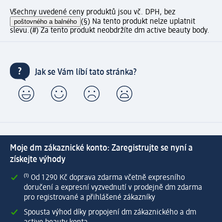
Všechny uvedené ceny produktů jsou vč. DPH, bez
poštovného a balného
(§) Na tento produkt nelze uplatnit
slevu.
(#) Za tento produkt neobdržíte dm active beauty body.
Jak se Vám líbí tato stránka?
Moje dm zákaznické konto: Zaregistrujte se nyní a
získejte výhody
⁽¹⁾ Od 1 290 Kč doprava zdarma včetně expresního
doručení a expresní vyzvednutí v prodejně dm zdarma
pro registrované a přihlášené zákazníky
Spousta výhod díky propojení dm zákaznického a dm