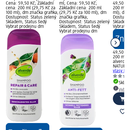
Cena: 59,50 Kč; Základní
ml; Cena: 59,50 Kč;
49,50 Kč
cena: 200 ml (29,75 Kč za
Základní cena: 200 ml
200 ml (
100 ml); dm značka grafika;
(29,75 Kč za 100 ml); dm
ml); dm 
Dostupnost: Status zelený
značka grafika;
Dostupno
Skladem, Status šedý
Dostupnost: Status zelený
Skladem,
Vybrat prodejnu dm
Skladem, Status šedý
Vybrat p
Vybrat prodejnu dm
49,50 Kč
200 ml (
alverde
NATURK
vlasy Nu
Skla
Vybra