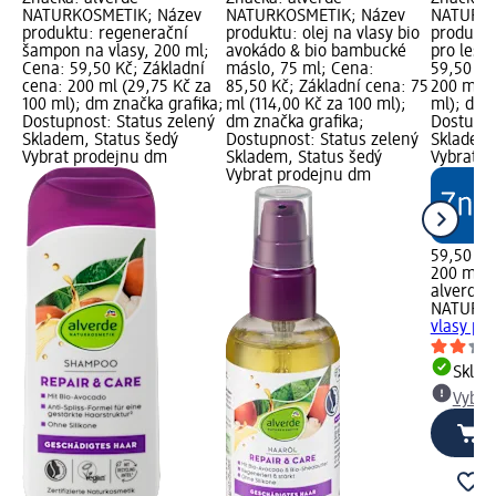
NATURKOSMETIK; Název
NATURKOSMETIK; Název
NATURKO
produktu: regenerační
produktu: olej na vlasy bio
produktu
šampon na vlasy, 200 ml;
avokádo & bio bambucké
pro lesk
Cena: 59,50 Kč; Základní
máslo, 75 ml; Cena:
59,50 Kč
cena: 200 ml (29,75 Kč za
85,50 Kč; Základní cena: 75
200 ml (
100 ml); dm značka grafika;
ml (114,00 Kč za 100 ml);
ml); dm 
Dostupnost: Status zelený
dm značka grafika;
Dostupno
Skladem, Status šedý
Dostupnost: Status zelený
Skladem,
Vybrat prodejnu dm
Skladem, Status šedý
Vybrat p
Vybrat prodejnu dm
59,50 Kč
200 ml (
alverde
NATURK
vlasy pro
Skla
Vybra