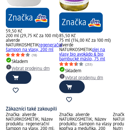
59,50 Kč
200 ml (29,75 Kč za 100 ml)
85,50 Kč
alverde
75 ml (114,00 Kč za 100 ml)
NATURKOSMETIK
regenerační
alverde
šampon na vlasy, 200 ml
NATURKOSMETIK
olej na
vlasy bio avokádo & bio
(18)
bambucké máslo, 75 ml
Skladem
(253)
Vybrat prodejnu dm
Skladem
Vybrat prodejnu dm
Zákazníci také zakoupili
Značka: alverde
Značka: alverde
Značka: 
NATURKOSMETIK; Název
NATURKOSMETIK; Název
NATURKO
produktu: regenerační
produktu: šampon na vlasy
produktu
šampon na vlasy, 200 ml;
kopřiva a meduňka, 200
Nutri Ca