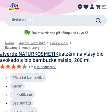
Hledat a najít
Doprava zdarma při nákupu od 1 290 Kč
Domů
Vlasová kosmetika
Péče o vlasy
Balzámy & kondicionéry
alverde NATURKOSMETIK
balzám na vlasy bio
avokádo a bio bambucké máslo, 200 ml
3.9
(
115 hodnocení
)
Přírodní kosmetika
vegan
bez silikonů
bez sulfátů
bez amoniaku