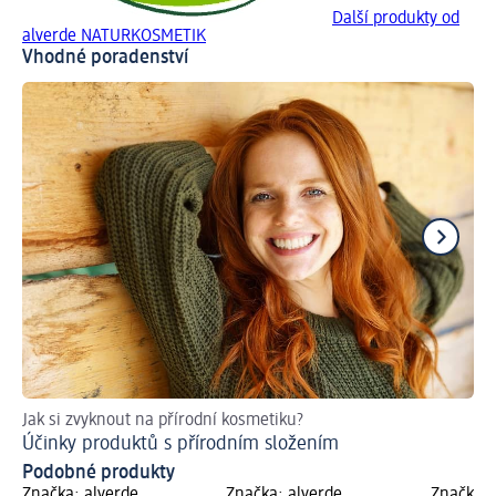
Další produkty od
alverde NATURKOSMETIK
Vhodné poradenství
Jak si zvyknout na přírodní kosmetiku?
Pr
Účinky produktů s přírodním složením
Ud
Podobné produkty
Značka: alverde
Značka: alverde
Značka: 