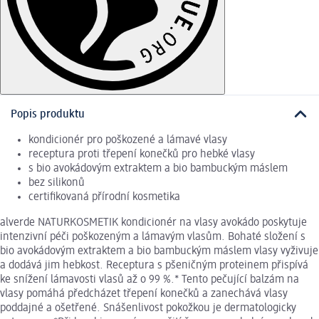
Popis produktu
kondicionér pro poškozené a lámavé vlasy
receptura proti třepení konečků pro hebké vlasy
s bio avokádovým extraktem a bio bambuckým máslem
bez silikonů
certifikovaná přírodní kosmetika
alverde NATURKOSMETIK kondicionér na vlasy avokádo poskytuje
intenzivní péči poškozeným a lámavým vlasům. Bohaté složení s
bio avokádovým extraktem a bio bambuckým máslem vlasy vyživuje
a dodává jim hebkost. Receptura s pšeničným proteinem přispívá
ke snížení lámavosti vlasů až o 99 %.* Tento pečující balzám na
vlasy pomáhá předcházet třepení konečků a zanechává vlasy
poddajné a ošetřené. Snášenlivost pokožkou je dermatologicky