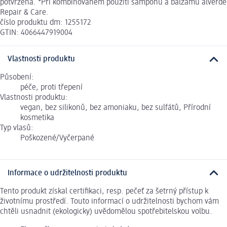
potvrzena. *Při kombinovaném použití šamponu a balzámu alverde
Repair & Care.
číslo produktu dm: 1255172
GTIN: 4066447919004
Vlastnosti produktu
Působení:
péče, proti třepení
Vlastnosti produktu:
vegan, bez silikonů, bez amoniaku, bez sulfátů, Přírodní
kosmetika
Typ vlasů:
Poškozené/Vyčerpané
Informace o udržitelnosti produktu
Tento produkt získal certifikaci, resp. pečeť za šetrný přístup k
životnímu prostředí. Touto informací o udržitelnosti bychom vám
chtěli usnadnit (ekologicky) uvědomělou spotřebitelskou volbu.