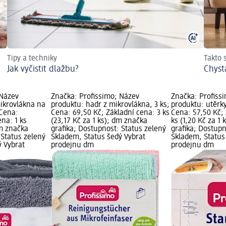
Tipy a techniky
Takto 
Jak vyčistit dlažbu?
Chyst
 Název
Značka: Profissimo; Název
Značka: Profiss
mikrovlákna na
produktu: hadr z mikrovlákna, 3 ks;
produktu: utěrky
 Cena:
Cena: 69,50 Kč; Základní cena: 3 ks
Cena: 57,50 Kč;
ena: 1 ks
(23,17 Kč za 1 ks); dm značka
ks (1,20 Kč za 1
dm značka
grafika; Dostupnost: Status zelený
grafika; Dostupn
 Status zelený
Skladem, Status šedý Vybrat
Skladem, Status
ý Vybrat
prodejnu dm
prodejnu dm