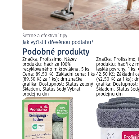
Šetrné a efektivní tipy
Jak vyčistit dřevěnou podlahu?
Podobné produkty
Značka: Profissimo; Název
Značka: Profissimo;
produktu: hadr ze 100%
produktu: hadřík z 
recyklovaného mikrovlákna, 5 ks;
lesklé povrchy, 1 ks;
Cena: 89,50 Kč; Základní cena: 1 ks
42,50 Kč; Základní c
(89,50 Kč za 1 ks); dm značka
(42,50 Kč za 1 ks); 
grafika; Dostupnost: Status zelený
grafika; Dostupnost:
Skladem, Status šedý Vybrat
Skladem, Status šed
prodejnu dm
prodejnu dm