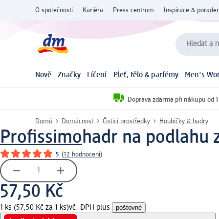
O společnosti
Kariéra
Press centrum
Inspirace & poraden
Hledat a n
Nově
Značky
Líčení
Pleť, tělo & parfémy
Men's Wor
Doprava zdarma při nákupu od 1
Domů
Domácnost
Čisticí prostředky
Houbičky & hadry
Profissimo
hadr na podlahu z
5
(
12 hodnocení
)
57,50 Kč
1 ks (57,50 Kč za 1 ks)
vč. DPH plus
poštovné