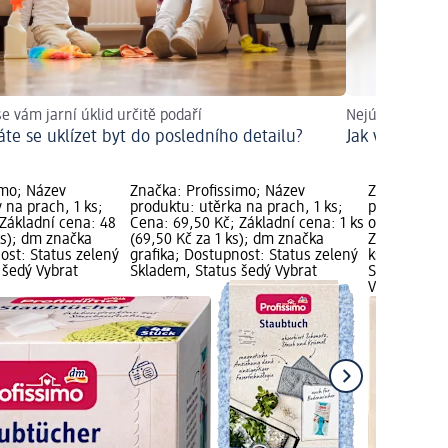
se vám jarní úklid určitě podaří
Nejúčinnější m
áte se uklízet byt do posledního detailu?
Jak vyčistit t
imo; Název
Značka: Profissimo; Název
Značka: Pro
 na prach, 1 ks;
produktu: utěrka na prach, 1 ks;
produktu: h
 Základní cena: 48
Cena: 69,50 Kč; Základní cena: 1 ks
okna, 1 ks; 
 ks); dm značka
(69,50 Kč za 1 ks); dm značka
Základní cen
ost: Status zelený
grafika; Dostupnost: Status zelený
ks); dm zna
 šedý Vybrat
Skladem, Status šedý Vybrat
Status zele
Vybrat pro