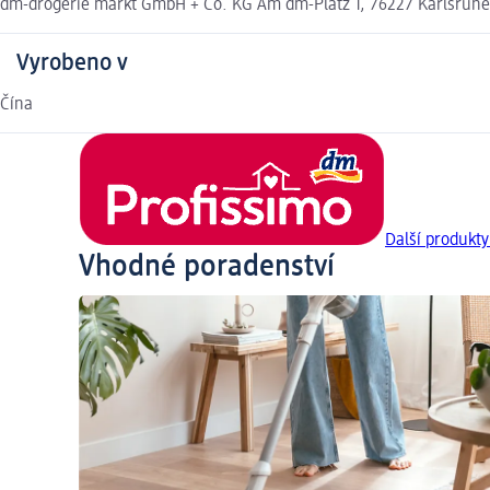
dm-drogerie markt GmbH + Co. KG Am dm-Platz 1, 76227 Karlsruh
Vyrobeno v
Čína
Další produkty
Vhodné poradenství