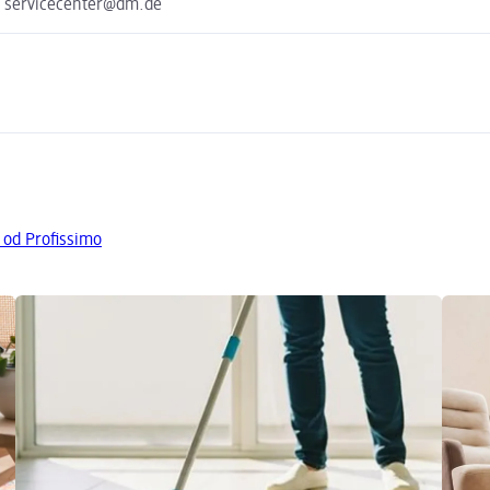
e servicecenter@dm.de
 od Profissimo