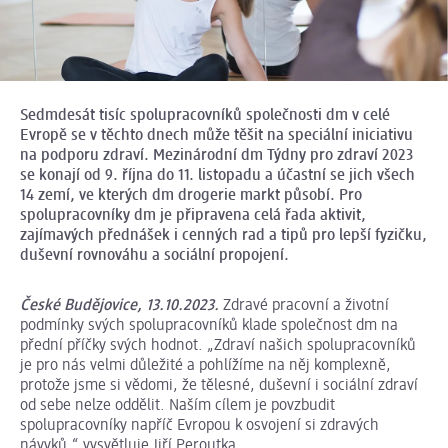
Sedmdesát tisíc spolupracovníků společnosti dm v celé
Evropě se v těchto dnech může těšit na speciální iniciativu
na podporu zdraví. Mezinárodní dm Týdny pro zdraví 2023
se konají od 9. října do 11. listopadu a účastní se jich všech
14 zemí, ve kterých dm drogerie
markt
působí. Pro
spolupracovníky dm je připravena celá řada aktivit,
zajímavých přednášek i cenných rad a tipů pro lepší fyzičku,
duševní rovnováhu a sociální propojení.
České Budějovice, 13.10.2023.
Zdravé pracovní a životní
podmínky svých spolupracovníků klade společnost dm na
přední příčky svých hodnot. „Zdraví našich spolupracovníků
je pro nás velmi důležité a pohlížíme na něj komplexně,
protože jsme si vědomi, že tělesné, duševní i sociální zdraví
od sebe nelze oddělit. Naším cílem je povzbudit
spolupracovníky napříč Evropou k osvojení si zdravých
návyků,“ vysvětluje Jiří Peroutka.