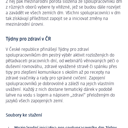
Z něj pak mezinárodní porota složená ze spolupracovníků dm
z různých oborů vybere ty vítězné, jež se budou dále rozvíjet
a zavádět ve všech zemích dm. Všichni spolupracovníci v dm
tak získávají příležitost zapojit se a iniciovat změny na
mezinárodní úrovni.
Týdny pro zdraví v ČR
V České republice přinášejí Týdny pro zdraví
spolupracovníkům dm pestrý výběr aktivit rozložených do
pětadvaceti pracovních dní, od webinářů věnovaných péči o
duševní rovnováhu, zdravé vyvážené stravě či spánku přes
tipy pro zlepšení komunikace s okolím až po recepty na
zdravé svačinky a rady pro správné cvičení. Zapojení
spolupracovníků je dobrovolné a záleží na jejich vlastním
uvážení. Každý z nich dostane tematický dárek v podobě
lahve na vodu s logem a nápisem „zdraví“ přeloženým do
jazyků všech zapojených zemí.
Soubory ke stažení