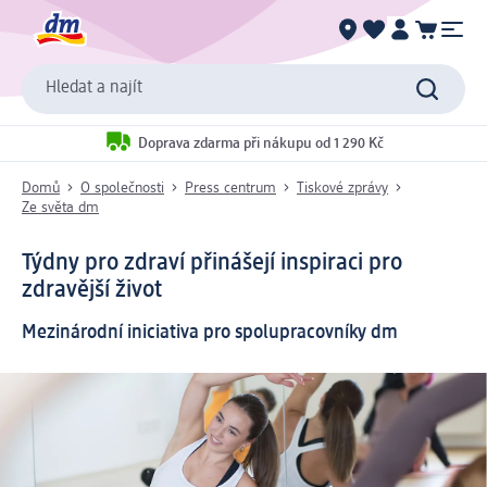
Hledat a najít
Doprava zdarma při nákupu od 1 290 Kč
Domů
O společnosti
Press centrum
Tiskové zprávy
Ze světa dm
Týdny pro zdraví přinášejí inspiraci pro
zdravější život
Mezinárodní iniciativa pro spolupracovníky dm