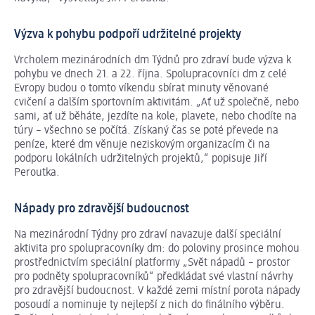
Výzva k pohybu podpoří udržitelné projekty
Vrcholem mezinárodních dm Týdnů pro zdraví bude výzva k
pohybu ve dnech 21. a 22. října. Spolupracovníci dm z celé
Evropy budou o tomto víkendu sbírat minuty věnované
cvičení a dalším sportovním aktivitám. „Ať už společně, nebo
sami, ať už běháte, jezdíte na kole, plavete, nebo chodíte na
túry – všechno se počítá. Získaný čas se poté převede na
peníze, které dm věnuje neziskovým organizacím či na
podporu lokálních udržitelných projektů,“ popisuje Jiří
Peroutka.
Nápady pro zdravější budoucnost
Na mezinárodní Týdny pro zdraví navazuje další speciální
aktivita pro spolupracovníky dm: do poloviny prosince mohou
prostřednictvím speciální platformy „Svět nápadů – prostor
pro podněty spolupracovníků“ předkládat své vlastní návrhy
pro zdravější budoucnost. V každé zemi místní porota nápady
posoudí a nominuje ty nejlepší z nich do finálního výběru.