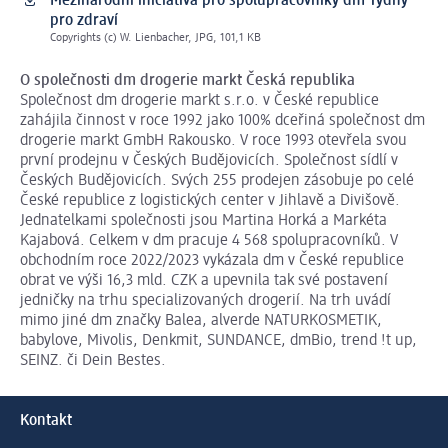
Mezinárodní iniciativa pro spolupracovníky dm Týdny
pro zdraví
Copyrights (c) W. Lienbacher, JPG, 101,1 KB
O společnosti dm drogerie
markt
Česká republika
Společnost dm drogerie markt s.r.o. v České republice
zahájila činnost v roce 1992 jako 100% dceřiná společnost dm
drogerie markt GmbH Rakousko. V roce 1993 otevřela svou
první prodejnu v Českých Budějovicích. Společnost sídlí v
Českých Budějovicích. Svých 255 prodejen zásobuje po celé
České republice z logistických center v Jihlavě a Divišově.
Jednatelkami společnosti jsou Martina Horká a Markéta
Kajabová. Celkem v dm pracuje 4 568 spolupracovníků. V
obchodním roce 2022/2023 vykázala dm v České republice
obrat ve výši 16,3 mld. CZK a upevnila tak své postavení
jedničky na trhu specializovaných drogerií. Na trh uvádí
mimo jiné dm značky Balea, alverde NATURKOSMETIK,
babylove, Mivolis, Denkmit, SUNDANCE, dmBio, trend !t up,
SEINZ. či Dein Bestes.
Kontakt