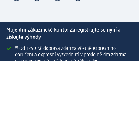
Moje dm zákaznické konto: Zaregistrujte se nyní a
získejte výhody
⁽¹⁾ Od 1 290 Kč doprava zdarma včetně expresního
doručení a expresní vyzvednutí v prodejně dm zdarma
pro registrované a přihlášené zákazníky
Spousta výhod díky propojení dm zákaznického a dm
active beauty konta
Rychlé a snadné nakupování
Vytvořit dm zákaznické konto
Služby