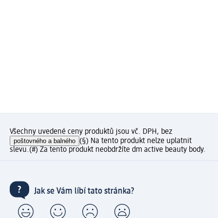
Všechny uvedené ceny produktů jsou vč. DPH, bez
poštovného a balného
(§) Na tento produkt nelze uplatnit
slevu.
(#) Za tento produkt neobdržíte dm active beauty body.
Jak se Vám líbí tato stránka?