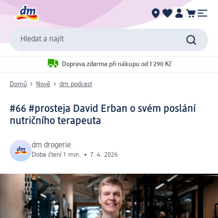
Hledat a najít
Doprava zdarma při nákupu od 1 290 Kč
Domů
Nově
dm podcast
#66 #prosteja David Erban o svém poslání
nutričního terapeuta
dm drogerie
Doba čtení 1 min.
•
7. 4. 2026