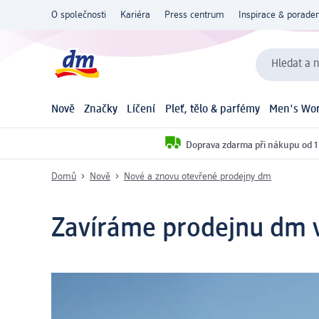
O společnosti
Kariéra
Press centrum
Inspirace & poraden
Hledat a n
Nově
Značky
Líčení
Pleť, tělo & parfémy
Men's Wor
Doprava zdarma při nákupu od 1
Domů
Nově
Nové a znovu otevřené prodejny dm
Zavíráme prodejnu dm v