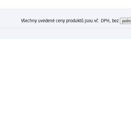
Všechny uvedené ceny produktů jsou vč. DPH, bez
pošt
Jak se Vám líbí tato stránka
Moje dm zákaznické konto: Zare
⁽¹⁾ Od 1 290 Kč doprava zdarma včetně expresníh
registrované a přihlášené zákazníky
Spousta výhod díky propojení dm zákaznického a 
Rychlé a snadné nakupování