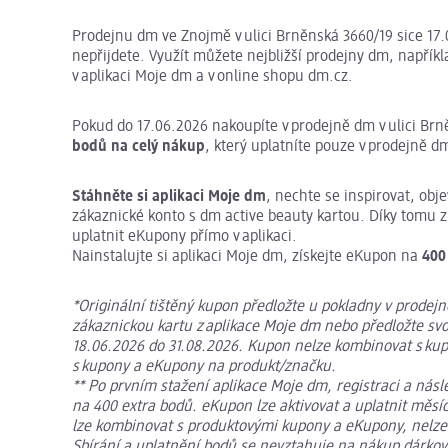
Prodejnu dm ve Znojmě v ulici Brněnská 3660/19 sice 17.
nepřijdete. Využít můžete nejbližší prodejny dm, napříkl
v aplikaci Moje dm a v online shopu dm.cz.
Pokud do 17.06.2026 nakoupíte v prodejně dm v ulici Br
bodů na celý nákup
, který uplatníte pouze v prodejně d
Stáhněte si aplikaci Moje dm
, nechte se inspirovat, ob
zákaznické konto s dm active beauty kartou. Díky tomu 
uplatnit eKupony přímo v aplikaci.
Nainstalujte si aplikaci Moje dm, získejte eKupon na
400
*Originální tištěný kupon předložte u pokladny v prodej
zákaznickou kartu z aplikace Moje dm nebo předložte sv
18.06.2026 do 31.08.2026. Kupon nelze kombinovat s kup
s kupony a eKupony na produkt/značku.
** Po prvním stažení aplikace Moje dm, registraci a nás
na 400 extra bodů. eKupon lze aktivovat a uplatnit měsí
lze kombinovat s produktovými kupony a eKupony, nelze 
Sbírání a uplatnění bodů se nevztahuje na nákup dárkov