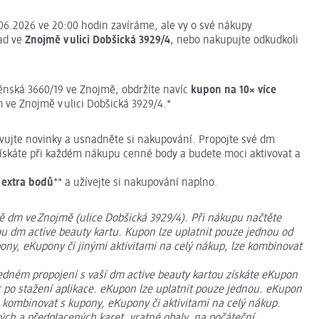
06.2026 ve 20:00 hodin zavíráme, ale vy o své nákupy
ad ve
Znojmě v ulici Dobšická 3929/4
, nebo nakupujte odkudkoli
něnská 3660/19 ve Znojmě, obdržíte navíc
kupon na 10× více
m ve Znojmě v ulici Dobšická 3929/4.*
jevujte novinky a usnadněte si nakupování. Propojte své dm
získáte při každém nákupu cenné body a budete moci aktivovat a
 extra bodů
** a užívejte si nakupování naplno.
ně dm ve Znojmě (ulice Dobšická 3929/4). Při nákupu načtěte
ou dm active beauty kartu. Kupon lze uplatnit pouze jednou od
ony, eKupony či jinými aktivitami na celý nákup, lze kombinovat
ledném propojení s vaší dm active beauty kartou získáte eKupon
c po stažení aplikace. eKupon lze uplatnit pouze jednou. eKupon
kombinovat s kupony, eKupony či aktivitami na celý nákup.
ých a předplacených karet, vratné obaly, na počáteční