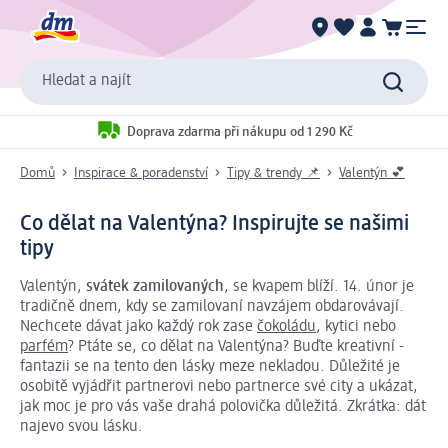
Hledat a najít
Doprava zdarma při nákupu od 1 290 Kč
Domů
Inspirace & poradenství
Tipy & trendy 📌
Valentýn 💕
Co dělat na Valentýna? Inspirujte se našimi
tipy
Valentýn,
svátek zamilovaných
, se kvapem blíží. 14. únor je
tradičně dnem, kdy se zamilovaní navzájem obdarovávají.
Nechcete dávat jako každý rok zase
čokoládu
, kytici nebo
parfém
? Ptáte se, co dělat na Valentýna? Buďte kreativní -
fantazii se na tento den lásky meze nekladou. Důležité je
osobitě vyjádřit partnerovi nebo partnerce své city a ukázat,
jak moc je pro vás vaše drahá polovička důležitá. Zkrátka: dát
najevo svou lásku.