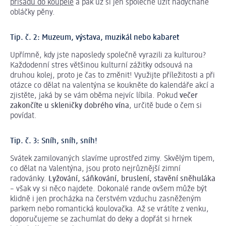
přísadu do koupele
a pak už si jen společně užít nadýchané
obláčky pěny.
Tip. č. 2: Muzeum, výstava, muzikál nebo kabaret
Upřímně, kdy jste naposledy společně vyrazili za kulturou?
Každodenní stres většinou kulturní zážitky odsouvá na
druhou kolej, proto je čas to změnit! Využijte příležitosti a při
otázce co dělat na valentýna se koukněte do kalendáře akcí a
zjistěte, jaká by se vám oběma nejvíc líbila. Pokud
večer
zakončíte u skleničky dobrého vína
, určitě bude o čem si
povídat.
Tip. č. 3: Sníh, sníh, sníh!
Svátek zamilovaných slavíme uprostřed zimy. Skvělým tipem,
co dělat na Valentýna, jsou proto nejrůznější zimní
radovánky.
Lyžování, sáňkování, bruslení, stavění sněhuláka
– však vy si něco najdete. Dokonalé rande ovšem může být
klidně i jen procházka na čerstvém vzduchu zasněženým
parkem nebo romantická koulovačka. Až se vrátíte z venku,
doporučujeme se zachumlat do deky a dopřát si hrnek