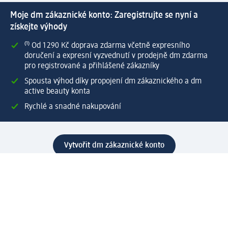
Moje dm zákaznické konto: Zaregistrujte se nyní a
získejte výhody
⁽¹⁾ Od 1 290 Kč doprava zdarma včetně expresního
doručení a expresní vyzvednutí v prodejně dm zdarma
pro registrované a přihlášené zákazníky
Spousta výhod díky propojení dm zákaznického a dm
active beauty konta
Rychlé a snadné nakupování
Vytvořit dm zákaznické konto
Služby
Zákaznický program & Servis
Zákaznický servis
Odeslání & Dodání
Vrácení zboží