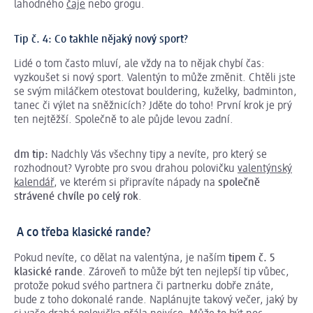
lahodného
čaje
nebo grogu.
Tip č. 4: Co takhle nějaký nový sport?
Lidé o tom často mluví, ale vždy na to nějak chybí čas:
vyzkoušet si nový sport. Valentýn to může změnit. Chtěli jste
se svým miláčkem otestovat bouldering, kuželky, badminton,
tanec či výlet na sněžnicích? Jděte do toho! První krok je prý
ten nejtěžší. Společně to ale půjde levou zadní.
dm tip:
Nadchly Vás všechny tipy a nevíte, pro který se
rozhodnout? Vyrobte pro svou drahou polovičku
valentýnský
kalendář
, ve kterém si připravíte nápady na
společně
strávené chvíle po celý rok
.
A co třeba klasické rande?
Pokud nevíte, co dělat na valentýna, je naším
tipem č. 5
klasické rande
. Zároveň to může být ten nejlepší tip vůbec,
protože pokud svého partnera či partnerku dobře znáte,
bude z toho dokonalé rande. Naplánujte takový večer, jaký by