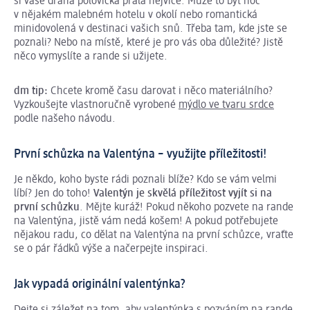
si vaše drahá polovička přála nejvíce. Může to být noc
v nějakém malebném hotelu v okolí nebo romantická
minidovolená v destinaci vašich snů. Třeba tam, kde jste se
poznali? Nebo na místě, které je pro vás oba důležité? Jistě
něco vymyslíte a rande si užijete.
dm tip:
Chcete kromě času darovat i něco materiálního?
Vyzkoušejte vlastnoručně vyrobené
mýdlo ve tvaru srdce
podle našeho návodu.
První schůzka na Valentýna – využijte příležitosti!
Je někdo, koho byste rádi poznali blíže? Kdo se vám velmi
líbí? Jen do toho!
Valentýn je skvělá příležitost vyjít si na
první schůzku
. Mějte kuráž! Pokud někoho pozvete na rande
na Valentýna, jistě vám nedá košem! A pokud potřebujete
nějakou radu, co dělat na Valentýna na první schůzce, vraťte
se o pár řádků výše a načerpejte inspiraci.
Jak vypadá originální valentýnka?