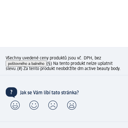
Všechny uvedené ceny produktů jsou vč. DPH, bez
poštovného a balného
(§) Na tento produkt nelze uplatnit
slevu.
(#) Za tento produkt neobdržíte dm active beauty body.
Jak se Vám líbí tato stránka?