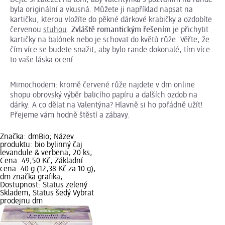
Dejte si záležet na tom, aby valentýnka s pozváním na rande
byla originální a vkusná. Můžete ji například napsat na
kartičku, kterou vložíte do pěkné dárkové krabičky a ozdobíte
červenou
stuhou
.
Zvláště romantickým řešením
je přichytit
kartičky na balónek nebo je schovat do květů růže. Věřte, že
čím více se budete snažit, aby bylo rande dokonalé, tím více
to vaše láska ocení.
Mimochodem: kromě červené růže najdete v dm online
shopu obrovský výběr balicího papíru a dalších ozdob na
dárky. A co dělat na Valentýna? Hlavně si ho pořádně užít!
Přejeme vám hodně štěstí a zábavy.
Značka: dmBio; Název
produktu: bio bylinný čaj
levandule & verbena, 20 ks;
Cena: 49,50 Kč; Základní
cena: 40 g (12,38 Kč za 10 g);
dm značka grafika;
Dostupnost: Status zelený
Skladem, Status šedý Vybrat
prodejnu dm