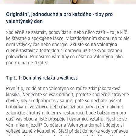
Originální, jednoduché a pro každého - tipy pro
valentýnský den
Společně se zasmát, popovídat si nebo něco zažít – to je klíč
ke šťastné a spokojené lásce. V každodenním shonu na to ale
není vždycky čas nebo energie.
Zkuste se na Valentýna
cíleně zastavit
a tento den si opravdu užít se svou drahou
polovičkou. Přinášíme vám tipy co dělat na Valentýna jako
pár. Co na ně říkáte?
Tip č. 1: Den plný relaxu a wellness
První tip, co dělat na Valentýna se může zdát jako taková
klasika. Nenechte se však odradit, protože společně strávené
chvíle, kdy si odpočinete v sauně, poté se necháte hýčkat
bublinkami ve vířivce nebo masáží pro páry a den nakonec
zakončíte chutným jídlem v restauraci, bude balzámem pro
duši vás obou a jistě prospěje i dynamice vztahu. Nechce se
vám nikam jezdit? Co dělat na Valentýna doma? Udělejte si
voňavé lázně v koupelně. Stačí přidat do horké vody voňavou