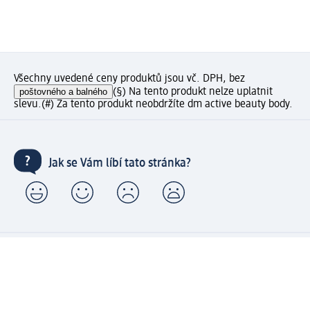
Všechny uvedené ceny produktů jsou vč. DPH, bez
poštovného a balného
(§) Na tento produkt nelze uplatnit
slevu.
(#) Za tento produkt neobdržíte dm active beauty body.
Jak se Vám líbí tato stránka?
Moje dm zákaznické konto: Zaregistrujte se nyní a
získejte výhody