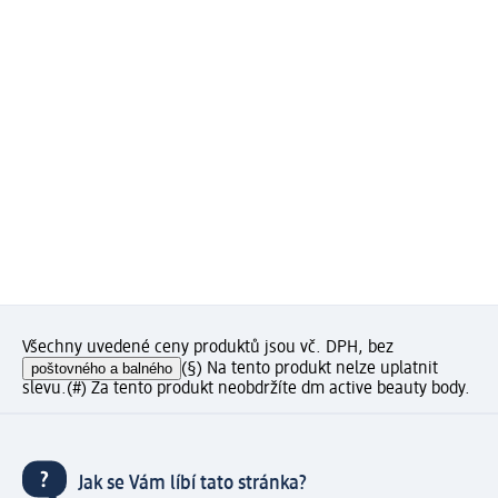
Všechny uvedené ceny produktů jsou vč. DPH, bez
poštovného a balného
(§) Na tento produkt nelze uplatnit
slevu.
(#) Za tento produkt neobdržíte dm active beauty body.
Jak se Vám líbí tato stránka?