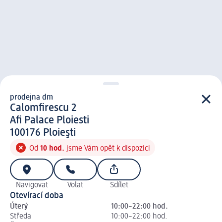
prodejna dm
prodejna d m
Calomfirescu 2
Afi Palace Ploiesti
1 0 0 1 7 6
100176
Ploieşti
Od
10 hod.
jsme Vám opět k dispozici
Navigovat
Volat
Sdílet
Otevírací doba
Úterý
10:00–22:00 hod.
Středa
10:00–22:00 hod.