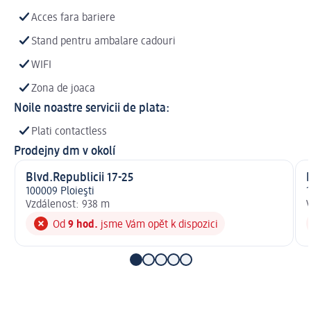
Acces fara bariere
Stand pentru ambalare cadouri
WIFI
Zona de joaca
Noile noastre servicii de plata:
Plati contactless
Prodejny dm v okolí
Blvd.Republicii 17-25
100009 Ploieşti
1
Vzdálenost: 938 m
V
Od
9 hod.
jsme Vám opět k dispozici