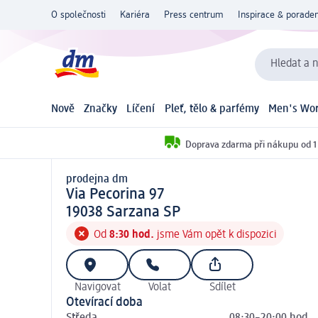
O společnosti
Kariéra
Press centrum
Inspirace & poraden
Hledat a n
Nově
Značky
Líčení
Pleť, tělo & parfémy
Men's Wor
Doprava zdarma při nákupu od 1
prodejna dm
prodejna d m
Via Pecorina 97
1 9 0 3 8
19038
Sarzana SP
Od
8:30 hod.
jsme Vám opět k dispozici
Navigovat
Volat
Sdílet
Otevírací doba
Středa
08:30–20:00 hod.