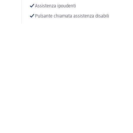
Assistenza ipoudenti
Pulsante chiamata assistenza disabili
Animali domestici ammessi
Banco per il confezionamento regali
Giftcard
Nuove modalità di pagamento:
Pagamento contactless