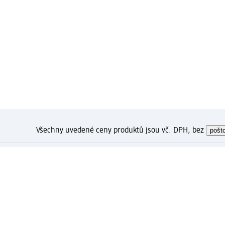
Všechny uvedené ceny produktů jsou vč. DPH, bez
pošt
Jak se Vám líbí tato stránka