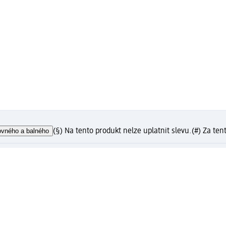
ovného a balného
(§) Na tento produkt nelze uplatnit slevu.
(#) Za ten
?