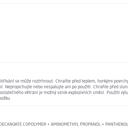
ahřívání se může roztrhnout. Chraňte před teplem, horkými povrchy
í. Nepropichujte nebo nespalujte ani po použití. Chraňte před slun
tatečného větrání je možný vznik explozivních směsí. Použití výlu
kožku.
CANOATE COPOLYMER • AMINOMETHYL PROPANOL • PANTHENOL (F.I.L