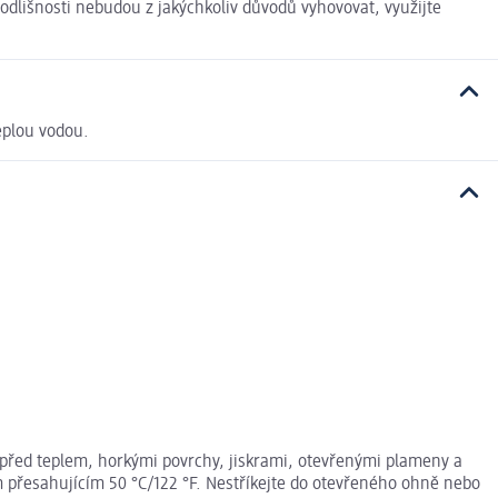
odlišnosti nebudou z jakýchkoliv důvodů vyhovovat, využijte
eplou vodou.
před teplem, horkými povrchy, jiskrami, otevřenými plameny a
m přesahujícím 50 °C/122 °F. Nestříkejte do otevřeného ohně nebo