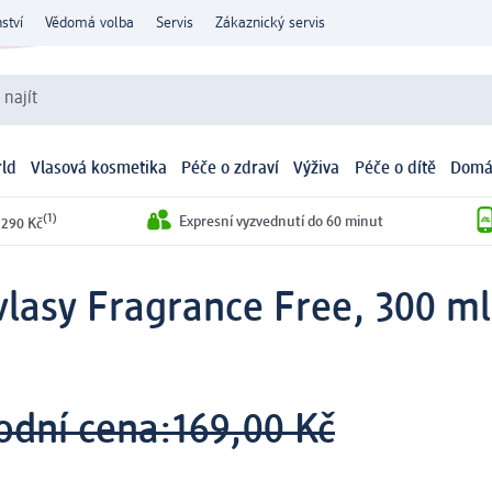
ství
Vědomá volba
Servis
Zákaznický servis
 najít
ld
Vlasová kosmetika
Péče o zdraví
Výživa
Péče o dítě
Domá
(1)
Expresní vyzvednutí do 60 minut
 290 Kč
vlasy Fragrance Free, 300 ml
odní cena:
169,00 Kč