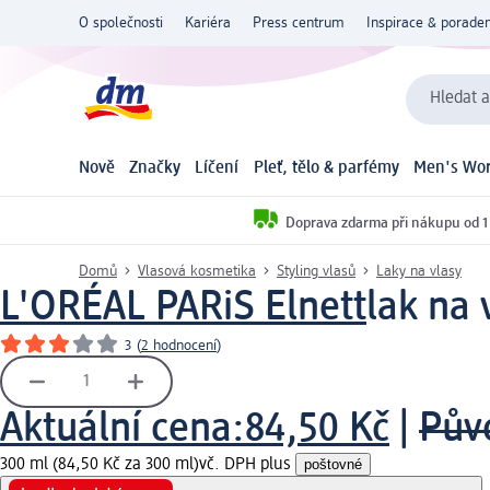
O společnosti
Kariéra
Press centrum
Inspirace & poraden
Hledat a
Nově
Značky
Líčení
Pleť, tělo & parfémy
Men's Wor
Doprava zdarma při nákupu od 1
Domů
Vlasová kosmetika
Styling vlasů
Laky na vlasy
L'ORÉAL PARiS Elnett
lak na 
3
(
2 hodnocení
)
Aktuální cena:
84,50 Kč
|
Pův
300 ml (84,50 Kč za 300 ml)
vč. DPH plus
poštovné