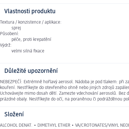
Vlastnosti produktu
Textura / konzistence / aplikace:
sprej
Působení:
péče, proti krepatění
Výdrž:
velmi silná fixace
Důležité upozornění
NEBEZPEČÍ: Extrémně hořlavý aerosol. Nádoba je pod tlakem: při z
kouření. Nestříkejte do otevřeného ohně nebo jiných zdrojů zapálen
Uchovávejte mimo dosah dětí. Zamezte vdechování aerosolů. Bez dos
prázdné obaly. Nestříkejte do očí, na poraněnou či podrážděnou po
Složení
ALCOHOL DENAT. • DIMETHYL ETHER • VA/CROTONATES/VINYL NEODE