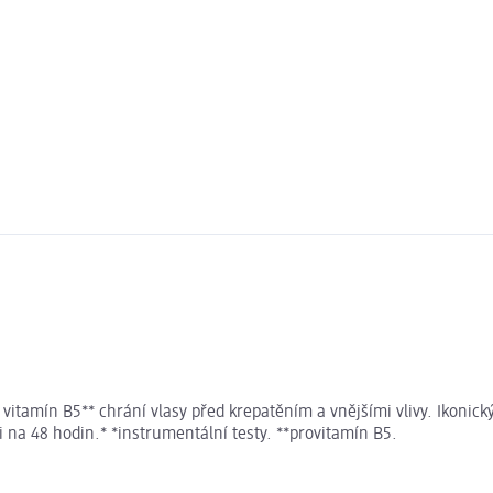
 vitamín B5** chrání vlasy před krepatěním a vnějšími vlivy. Ikonick
i na 48 hodin.* *instrumentální testy. **provitamín B5.