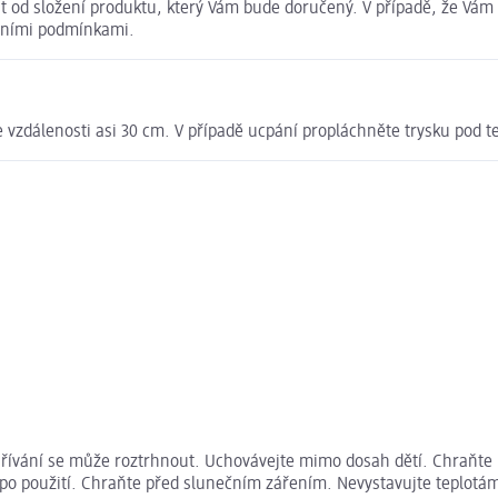
 od složení produktu, který Vám bude doručený. V případě, že Vám 
dními podmínkami.
e vzdálenosti asi 30 cm. V případě ucpání propláchněte trysku pod t
hřívání se může roztrhnout. Uchovávejte mimo dosah dětí. Chraňte 
i po použití. Chraňte před slunečním zářením. Nevystavujte teplotá