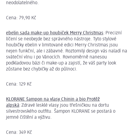
neodolatelného.
Cena: 79,90 Kč
ebelin sada make-up houbiček Merry Christmas
: Precizní
líčení se neobejde bez správného nástroje. Tyto stylové
houbičky ebelin v limitované edici Merry Christmas jsou
nejen funkční, ale i zábavné. Roztomilý design vás naladí na
sváteční vlnu i po Vánocích. Rovnoměrně nanesou
podkladovou bázi či make-up a zajistí, že váš party look
zůstane bez chybičky až do půlnoci.
Cena: 129 Kč
KLORANE šampon na vlasy Chinin a bio Protěž
alpská
: Zdravé lesklé vlasy jsou třešničkou na dortu
silvestrovského outfitu. Šampon KLORANE se postará o
jemné čištění a výživu.
Cena: 349 Kč