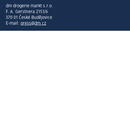
dm drogerie markt s.r.o.
F. A. Gerstnera 2151/6
370 01 České Budějovice
E-mail:
press@dm.cz