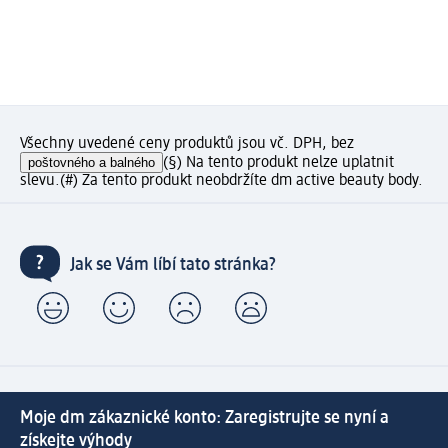
Všechny uvedené ceny produktů jsou vč. DPH, bez
poštovného a balného
(§) Na tento produkt nelze uplatnit
slevu.
(#) Za tento produkt neobdržíte dm active beauty body.
Jak se Vám líbí tato stránka?
Moje dm zákaznické konto: Zaregistrujte se nyní a
získejte výhody