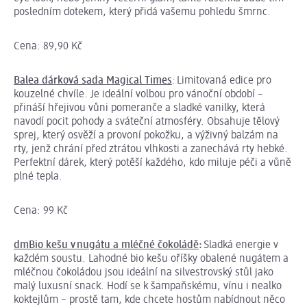
posledním dotekem, který přidá vašemu pohledu šmrnc.
Cena: 89,90 Kč
Balea dárková sada Magical Times
: Limitovaná edice pro
kouzelné chvíle. Je ideální volbou pro vánoční období –
přináší hřejivou vůni pomeranče a sladké vanilky, která
navodí pocit pohody a sváteční atmosféry. Obsahuje tělový
sprej, který osvěží a provoní pokožku, a výživný balzám na
rty, jenž chrání před ztrátou vlhkosti a zanechává rty hebké.
Perfektní dárek, který potěší každého, kdo miluje péči a vůně
plné tepla.
Cena: 99 Kč
dmBio kešu v nugátu a mléčné čokoládě
:
Sladká energie v
každém soustu. Lahodné bio kešu oříšky obalené nugátem a
mléčnou čokoládou jsou ideální na silvestrovský stůl jako
malý luxusní snack. Hodí se k šampaňskému, vínu i nealko
koktejlům – prostě tam, kde chcete hostům nabídnout něco