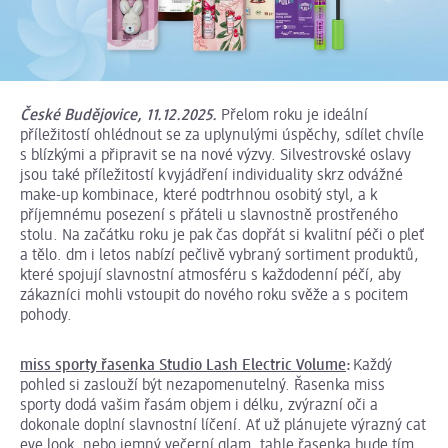
České Budějovice, 11.12.2025.
Přelom roku je ideální
příležitostí ohlédnout se za uplynulými úspěchy, sdílet chvíle
s blízkými a připravit se na nové výzvy. Silvestrovské oslavy
jsou také příležitostí k vyjádření individuality skrz odvážné
make-up kombinace, které podtrhnou osobitý styl, a k
příjemnému posezení s přáteli u slavnostně prostřeného
stolu. Na začátku roku je pak čas dopřát si kvalitní péči o pleť
a tělo. dm i letos nabízí pečlivě vybraný sortiment produktů,
které spojují slavnostní atmosféru s každodenní péčí, aby
zákazníci mohli vstoupit do nového roku svěže a s pocitem
pohody.
miss sporty řasenka Studio Lash Electric Volume
:
Každý
pohled si zaslouží být nezapomenutelný. Řasenka miss
sporty dodá vašim řasám objem i délku, zvýrazní oči a
dokonale doplní slavnostní líčení. Ať už plánujete výrazný cat
eye look, nebo jemný večerní glam, tahle řasenka bude tím