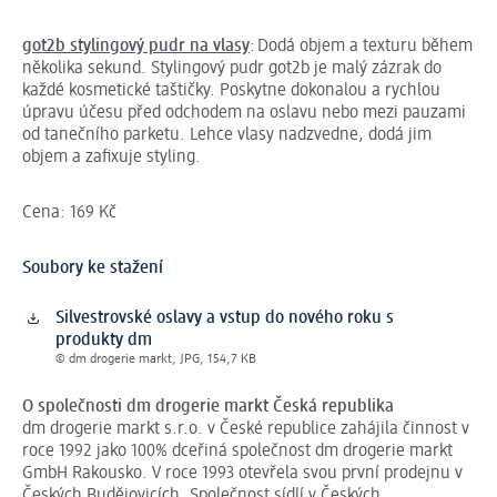
got2b stylingový pudr na vlasy
: Dodá objem a texturu během
několika sekund. Stylingový pudr got2b je malý zázrak do
každé kosmetické taštičky. Poskytne dokonalou a rychlou
úpravu účesu před odchodem na oslavu nebo mezi pauzami
od tanečního parketu. Lehce vlasy nadzvedne, dodá jim
objem a zafixuje styling.
Cena: 169 Kč
Soubory ke stažení
Silvestrovské oslavy a vstup do nového roku s
produkty dm
© dm drogerie markt, JPG, 154,7 KB
O společnosti dm drogerie
markt
Česká republika
dm drogerie markt s.r.o. v České republice zahájila činnost v
roce 1992 jako 100% dceřiná společnost dm drogerie markt
GmbH Rakousko. V roce 1993 otevřela svou první prodejnu v
Českých Budějovicích. Společnost sídlí v Českých