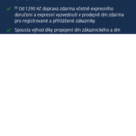
⁽¹⁾ Od 1 290 Kč doprava zdarma včetně expresního
doručení a expresní vyzvednutí v prodejně dm zdarma
pro registrované a přihlášené zákazníky
Spousta výhod díky propojení dm zákaznického a dm
active beauty konta
Rychlé a snadné nakupování
Vytvořit dm zákaznické konto
Služby
Zákaznický program & Servis
Zákaznický servis
Odeslání & Dodání
Vrácení zboží
Společnost