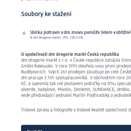
Soubory ke stažení
Sbírka potravin v dm znovu pomůže lidem v obtížné 
© dm drogerie markt, JPG, 138,6 KB
O společnosti dm drogerie
markt
Česká republika
dm drogerie markt s.r.o. v České republice zahájila čin
GmbH Rakousko. V roce 1993 otevřela svou první prodejnu
Budějovicích. Svých 261 prodejen zásobuje po celé České 
dm pracuje 3 765 spolupracovníků. V obchodním roce 202
Kč, a upevnila tak své postavení jedničky na trhu specia
alverde, babylove, Mivolis, Denkmit, SUNDANCE, dmBio, t
vede předsedající jednatel Martin Podhradský a jednate
Tiskové zprávy a fotografie v tiskové kvalitě společnosti