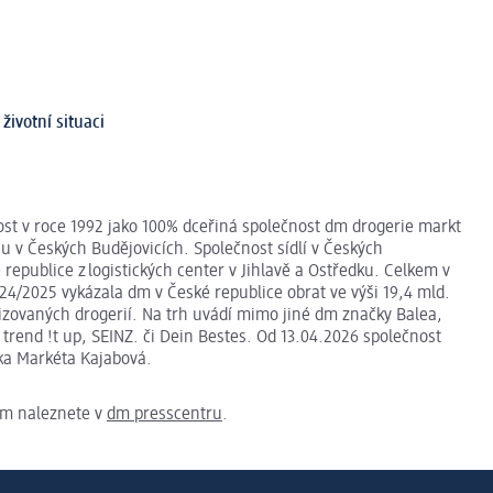
životní situaci
nost v roce 1992 jako 100% dceřiná společnost dm drogerie markt
 v Českých Budějovicích. Společnost sídlí v Českých
republice z logistických center v Jihlavě a Ostředku. Celkem v
4/2025 vykázala dm v České republice obrat ve výši 19,4 mld.
lizovaných drogerií. Na trh uvádí mimo jiné dm značky Balea,
rend !t up, SEINZ. či Dein Bestes. Od 13.04.2026 společnost
lka Markéta Kajabová.
 dm naleznete v
dm presscentru
.