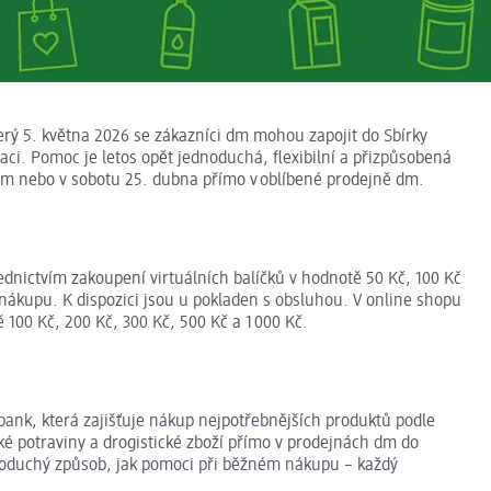
erý 5. května 2026 se zákazníci dm mohou zapojit do Sbírky
ituaci. Pomoc je letos opět jednoduchá, flexibilní a přizpůsobená
e dm nebo v sobotu 25. dubna přímo v oblíbené prodejně dm.
dnictvím zakoupení virtuálních balíčků v hodnotě 50 Kč, 100 Kč
 nákupu. K dispozici jsou u pokladen s obsluhou. V online shopu
ě 100 Kč, 200 Kč, 300 Kč, 500 Kč a 1 000 Kč.
bank, která zajišťuje nákup nejpotřebnějších produktů podle
ké potraviny a drogistické zboží přímo v prodejnách dm do
dnoduchý způsob, jak pomoci při běžném nákupu – každý