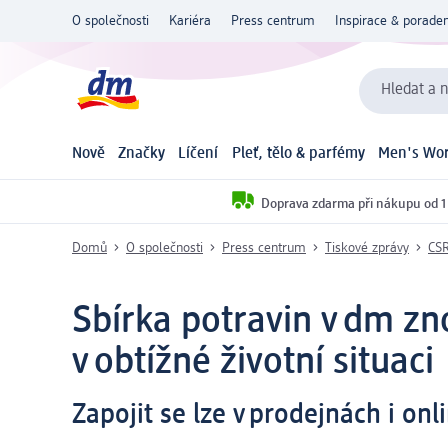
O společnosti
Kariéra
Press centrum
Inspirace & poraden
Hledat a n
Nově
Značky
Líčení
Pleť, tělo & parfémy
Men's Wor
Doprava zdarma při nákupu od 1
Domů
O společnosti
Press centrum
Tiskové zprávy
CSR
Sbírka potravin v dm z
v obtížné životní situaci
Zapojit se lze v prodejnách i onl