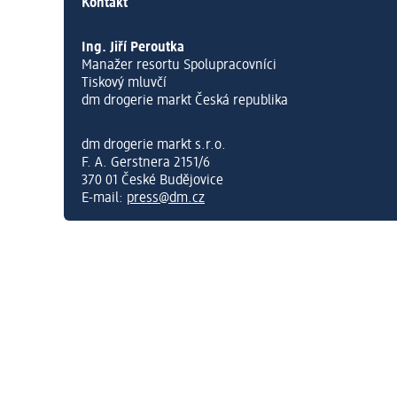
Kontakt
Ing. Jiří Peroutka
Manažer resortu Spolupracovníci
Tiskový mluvčí
dm drogerie markt Česká republika
dm drogerie markt s.r.o.
F. A. Gerstnera 2151/6
370 01 České Budějovice
E-mail:
press@dm.cz