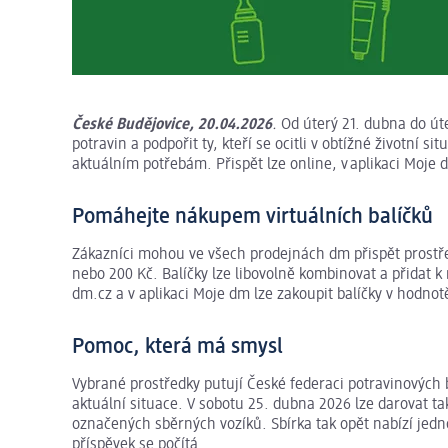
České Budějovice, 20.04.2026
.
Od úterý 21. dubna do út
potravin a podpořit ty, kteří se ocitli v obtížné životní s
aktuálním potřebám. Přispět lze online, v aplikaci Moj
Pomáhejte nákupem virtuálních balíčků
Zákazníci mohou ve všech prodejnách dm přispět prostře
nebo 200 Kč. Balíčky lze libovolně kombinovat a přidat k
dm.cz a v aplikaci Moje dm lze zakoupit balíčky v hodnot
Pomoc, která má smysl
Vybrané prostředky putují České federaci potravinových 
aktuální situace. V sobotu 25. dubna 2026 lze darovat ta
označených sběrných vozíků. Sbírka tak opět nabízí je
příspěvek se počítá.