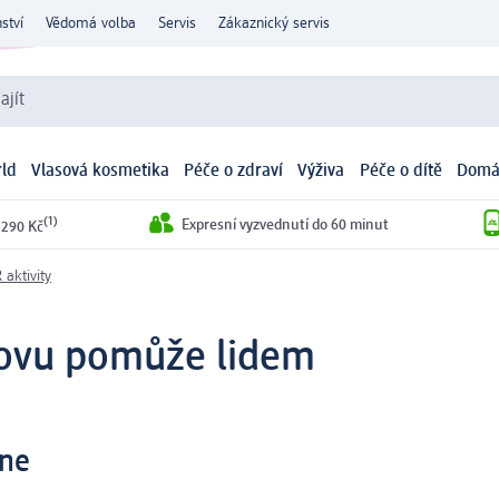
ství
Vědomá volba
Servis
Zákaznický servis
ajít
ld
Vlasová kosmetika
Péče o zdraví
Výživa
Péče o dítě
Domá
(1)
Expresní vyzvednutí do 60 minut
 290 Kč
 aktivity
novu pomůže lidem
ine