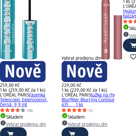
1 ks (3
L'ORÉ
Hyalu
balzám
Sk
Vyb
Vybrat prodejnu dm
259,00 Kč
229,00 Kč
1 ks (259,00 Kč za 1 ks)
1 ks (229,00 Kč za 1 ks)
L'ORÉAL PARiS
řasenka
L'ORÉAL PARiS
tužka na rty
Telescopic Extensionist,
Blurfiller Blurring Contour
černá, 9,9 ml
635..., 1 ks
(18)
(1)
Skladem
Skladem
Vybrat prodejnu dm
Vybrat prodejnu dm