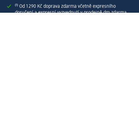
⁽¹⁾ Od 1 290 Kč doprava zdarma včetně expresního
doručení a expresní vyzvednutí v prodejně dm zdarma
pro registrované a přihlášené zákazníky
Spousta výhod díky propojení dm zákaznického a dm
active beauty konta
Rychlé a snadné nakupování
Vytvořit dm zákaznické konto
Služby
Zákaznický program & Servis
Zákaznický servis
Odeslání & Dodání
Vrácení zboží
Společnost
O společnosti
Společenská odpovědnost
Kariéra