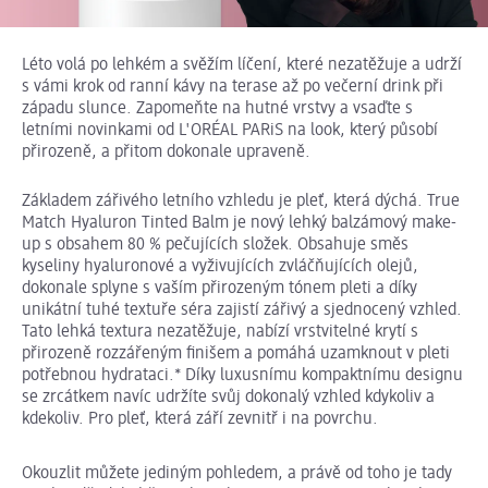
Léto volá po lehkém a svěžím líčení, které nezatěžuje a udrží
s vámi krok od ranní kávy na terase až po večerní drink při
západu slunce. Zapomeňte na hutné vrstvy a vsaďte s
letními novinkami od L'ORÉAL PARiS na look, který působí
přirozeně, a přitom dokonale upraveně.
Základem zářivého letního vzhledu je pleť, která dýchá. True
Match Hyaluron Tinted Balm je nový lehký balzámový make-
up s obsahem 80 % pečujících složek. Obsahuje směs
kyseliny hyaluronové a vyživujících zvláčňujících olejů,
dokonale splyne s vaším přirozeným tónem pleti a díky
unikátní tuhé textuře séra zajistí zářivý a sjednocený vzhled.
Tato lehká textura nezatěžuje, nabízí vrstvitelné krytí s
přirozeně rozzářeným finišem a pomáhá uzamknout v pleti
potřebnou hydrataci.* Díky luxusnímu kompaktnímu designu
se zrcátkem navíc udržíte svůj dokonalý vzhled kdykoliv a
kdekoliv. Pro pleť, která září zevnitř i na povrchu.
Okouzlit můžete jediným pohledem, a právě od toho je tady