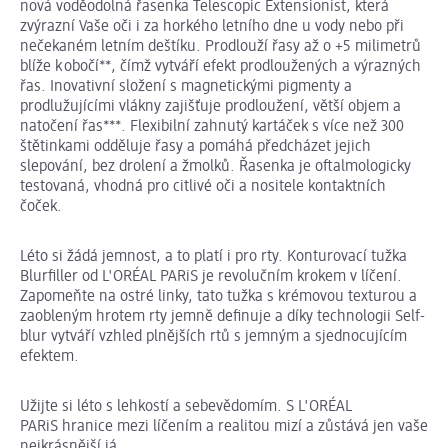
nová voděodolná řasenka Telescopic Extensionist, která
zvýrazní Vaše oči i za horkého letního dne u vody nebo při
nečekaném letním deštíku. Prodlouží řasy až o +5 milimetrů
blíže k obočí**, čímž vytváří efekt prodloužených a výrazných
řas. Inovativní složení s magnetickými pigmenty a
prodlužujícími vlákny zajišťuje prodloužení, větší objem a
natočení řas***. Flexibilní zahnutý kartáček s více než 300
štětinkami odděluje řasy a pomáhá předcházet jejich
slepování, bez drolení a žmolků. Řasenka je oftalmologicky
testovaná, vhodná pro citlivé oči a nositele kontaktních
čoček.
Léto si žádá jemnost, a to platí i pro rty. Konturovací tužka
Blurfiller od L'ORÉAL PARiS je revolučním krokem v líčení.
Zapomeňte na ostré linky, tato tužka s krémovou texturou a
zaobleným hrotem rty jemně definuje a díky technologii Self-
blur vytváří vzhled plnějších rtů s jemným a sjednocujícím
efektem.
Užijte si léto s lehkostí a sebevědomím. S L'ORÉAL
PARiS hranice mezi líčením a realitou mizí a zůstává jen vaše
nejkrásnější já.