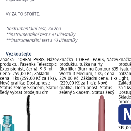
VY ZA TO STOJÍTE.
*instrumentální test, 24 žen
**instrumentální test s 41 účastníky
***instrumentální test s 43 účastníky
Vyzkoušejte
Značka: L'ORÉAL PARiS; Název
Značka: L'ORÉAL PARiS; Název
Značk
produktu: řasenka Telescopic
produktu: tužka na rty
produ
Extensionist, černá, 9,9 ml;
Blurfiller Blurring Contour 635
Hyalu
Cena: 259,00 Kč; Základní
Worth It Medium, 1 ks; Cena:
balzá
cena: 1 ks (259,00 Kč za 1 ks);
229,00 Kč; Základní cena: 1 ks
Light,
Nově grafika; Dostupnost:
(229,00 Kč za 1 ks); Nově
Základ
Status zelený Skladem, Status
grafika; Dostupnost: Status
za 1 k
šedý Vybrat prodejnu dm
zelený Skladem, Status šedý
Dostup
Sklade
prode
319,00