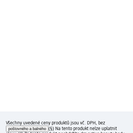
Všechny uvedené ceny produktů jsou vč. DPH, bez
poštovného a balného
(§) Na tento produkt nelze uplatnit