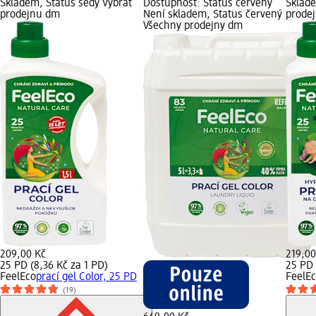
Skladem, Status šedý Vybrat
Dostupnost: Status červený
Sklade
prodejnu dm
Není skladem, Status červený
prode
Všechny prodejny dm
209,00 Kč
219,00
25 PD (8,36 Kč za 1 PD)
25 PD 
FeelEco
prací gel Color, 25 PD
FeelE
(19)