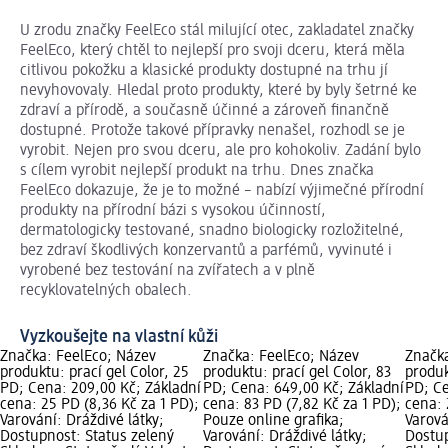
U zrodu značky FeelEco stál milující otec, zakladatel značky
FeelEco, který chtěl to nejlepší pro svoji dceru, která měla
citlivou pokožku a klasické produkty dostupné na trhu jí
nevyhovovaly. Hledal proto produkty, které by byly šetrné ke
zdraví a přírodě, a současně účinné a zároveň finančně
dostupné. Protože takové přípravky nenašel, rozhodl se je
vyrobit. Nejen pro svou dceru, ale pro kohokoliv. Zadání bylo
s cílem vyrobit nejlepší produkt na trhu. Dnes značka
FeelEco dokazuje, že je to možné – nabízí výjimečné přírodní
produkty na přírodní bázi s vysokou účinností,
dermatologicky testované, snadno biologicky rozložitelné,
bez zdraví škodlivých konzervantů a parfémů, vyvinuté i
vyrobené bez testování na zvířatech a v plně
recyklovatelných obalech.
Vyzkoušejte na vlastní kůži
Značka: FeelEco; Název
Značka: FeelEco; Název
Značka
produktu: prací gel Color, 25
produktu: prací gel Color, 83
produk
PD; Cena: 209,00 Kč; Základní
PD; Cena: 649,00 Kč; Základní
PD; Ce
cena: 25 PD (8,36 Kč za 1 PD);
cena: 83 PD (7,82 Kč za 1 PD);
cena: 
Varování: Dráždivé látky;
Pouze online grafika;
Varová
Dostupnost: Status zelený
Varování: Dráždivé látky;
Dostup