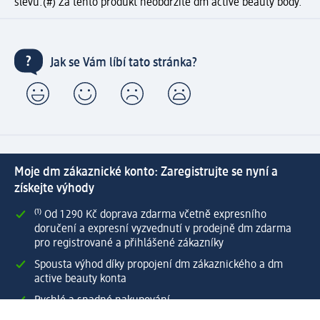
slevu.
(#) Za tento produkt neobdržíte dm active beauty body.
Jak se Vám líbí tato stránka?
Moje dm zákaznické konto: Zaregistrujte se nyní a
získejte výhody
⁽¹⁾ Od 1 290 Kč doprava zdarma včetně expresního
doručení a expresní vyzvednutí v prodejně dm zdarma
pro registrované a přihlášené zákazníky
Spousta výhod díky propojení dm zákaznického a dm
active beauty konta
Rychlé a snadné nakupování