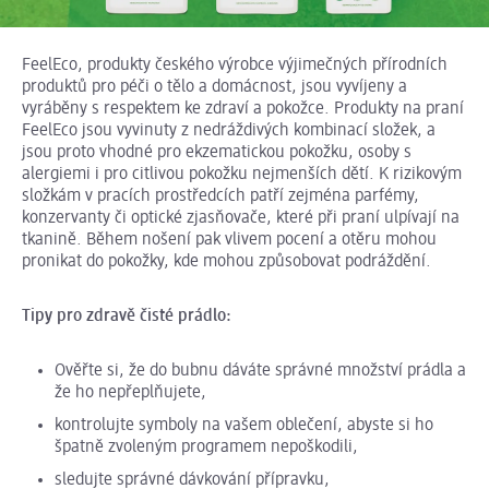
FeelEco, produkty českého výrobce výjimečných přírodních
produktů pro péči o tělo a domácnost, jsou vyvíjeny a
vyráběny s respektem ke zdraví a pokožce. Produkty na praní
FeelEco jsou vyvinuty z nedráždivých kombinací složek, a
jsou proto vhodné pro ekzematickou pokožku, osoby s
alergiemi i pro citlivou pokožku nejmenších dětí. K rizikovým
složkám v pracích prostředcích patří zejména parfémy,
konzervanty či optické zjasňovače, které při praní ulpívají na
tkanině. Během nošení pak vlivem pocení a otěru mohou
pronikat do pokožky, kde mohou způsobovat podráždění.
Tipy pro zdravě čisté prádlo:
Ověřte si, že do bubnu dáváte správné množství prádla a
že ho nepřeplňujete,
kontrolujte symboly na vašem oblečení, abyste si ho
špatně zvoleným programem nepoškodili,
sledujte správné dávkování přípravku,