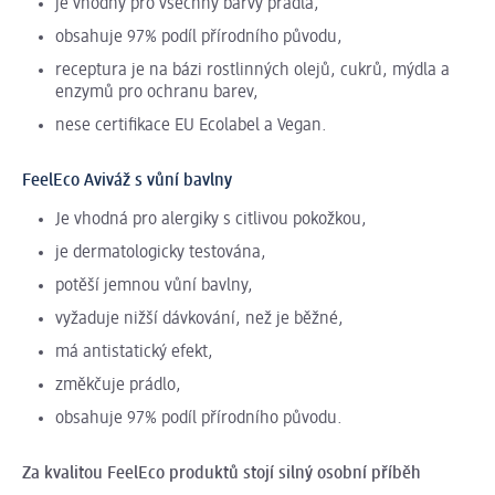
je vhodný pro všechny barvy prádla,
obsahuje 97% podíl přírodního původu,
receptura je na bázi rostlinných olejů, cukrů, mýdla a
enzymů pro ochranu barev,
nese certifikace EU Ecolabel a Vegan.
FeelEco Aviváž s vůní bavlny
Je vhodná pro alergiky s citlivou pokožkou,
je dermatologicky testována,
potěší jemnou vůní bavlny,
vyžaduje nižší dávkování, než je běžné,
má antistatický efekt,
změkčuje prádlo,
obsahuje 97% podíl přírodního původu.
Za kvalitou FeelEco produktů stojí silný osobní příběh