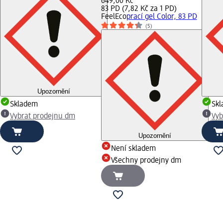
649,00 Kč
83 PD (7,82 Kč za 1 PD)
FeelEco
prací gel Color, 83 PD
(5)
Upozornění
Skladem
Sk
Vybrat prodejnu dm
Vyb
Upozornění
Není skladem
Všechny prodejny dm