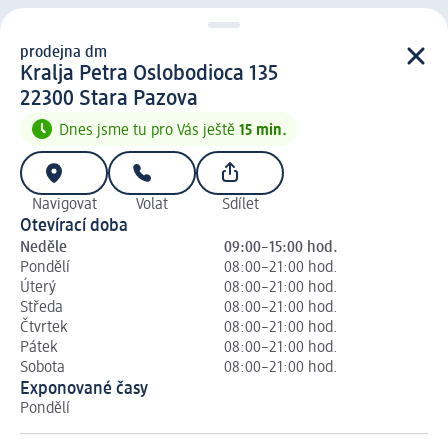
prodejna dm
prodejna d m
Kralja Petra Oslobodioca 135
2 2 3 0 0
22300
Stara Pazova
Dnes jsme tu pro Vás ještě
15 min.
Navigovat
Volat
Sdílet
Otevírací doba
Neděle
09:00–15:00 hod.
Pondělí
08:00–21:00 hod.
Úterý
08:00–21:00 hod.
Středa
08:00–21:00 hod.
Čtvrtek
08:00–21:00 hod.
Pátek
08:00–21:00 hod.
Sobota
08:00–21:00 hod.
Exponované časy
Pondělí
Út