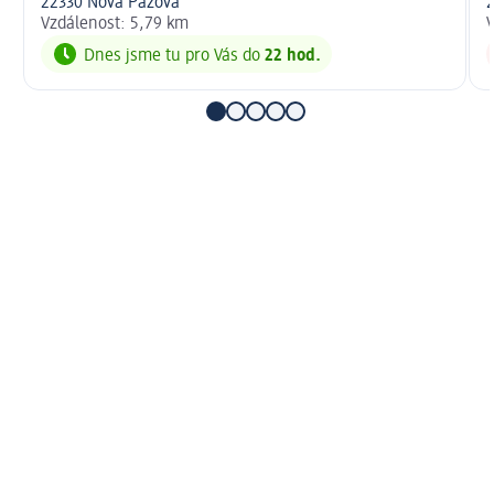
22330 Nova Pazova
2
Vzdálenost: 5,79 km
V
Dnes jsme tu pro Vás do
22 hod.