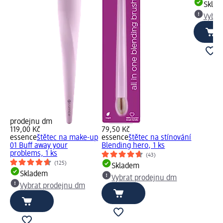
Skla
Vybra
prodejnu dm
119,00 Kč
79,50 Kč
essence
štětec na make-up
essence
štětec na stínování
01 Buff away your
Blending hero, 1 ks
problems, 1 ks
(43)
(125)
Skladem
Skladem
Vybrat prodejnu dm
Vybrat prodejnu dm