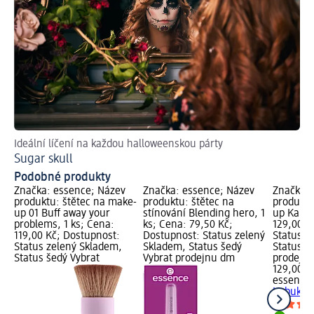
Ideální líčení na každou halloweenskou párty
Sugar skull
Podobné produkty
Značka: essence; Název
Značka: essence; Název
Značka: 
produktu: štětec na make-
produktu: štětec na
produktu
up 01 Buff away your
stínování Blending hero, 1
up Kabuk
problems, 1 ks; Cena:
ks; Cena: 79,50 Kč;
129,00 K
119,00 Kč; Dostupnost:
Dostupnost: Status zelený
Status z
Status zelený Skladem,
Skladem, Status šedý
Status š
Status šedý Vybrat
Vybrat prodejnu dm
prodejn
129,00 K
essence
Kabuki, 1