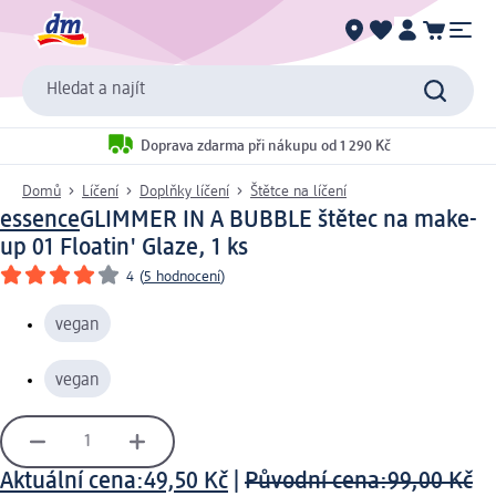
Hledat a najít
Doprava zdarma při nákupu od 1 290 Kč
Domů
Líčení
Doplňky líčení
Štětce na líčení
essence
GLIMMER IN A BUBBLE štětec na make-
up 01 Floatin' Glaze, 1 ks
4
(
5 hodnocení
)
vegan
vegan
Aktuální cena:
49,50 Kč
|
Původní cena:
99,00 Kč