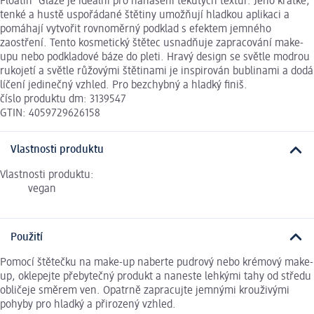
Floatin' Glaze je ideální pro nanášení tekutých textur. Jeho krátké,
tenké a hustě uspořádané štětiny umožňují hladkou aplikaci a
pomáhají vytvořit rovnoměrný podklad s efektem jemného
zaostření. Tento kosmetický štětec usnadňuje zapracování make-
upu nebo podkladové báze do pleti. Hravý design se světle modrou
rukojetí a světle růžovými štětinami je inspirován bublinami a dodá
líčení jedinečný vzhled. Pro bezchybný a hladký finiš.
číslo produktu dm: 3139547
GTIN: 4059729626158
Vlastnosti produktu
Vlastnosti produktu:
vegan
Použití
Pomocí štětečku na make-up naberte pudrový nebo krémový make-
up, oklepejte přebytečný produkt a naneste lehkými tahy od středu
obličeje směrem ven. Opatrně zapracujte jemnými krouživými
pohyby pro hladký a přirozený vzhled.