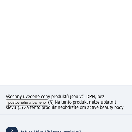
Všechny uvedené ceny produktů jsou vč. DPH, bez
poštovného a balného
(§) Na tento produkt nelze uplatnit
slevu.
(#) Za tento produkt neobdržíte dm active beauty body.