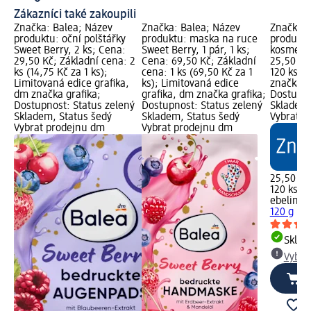
Zákazníci také zakoupili
Značka: Balea; Název
Značka: Balea; Název
Značka: 
produktu: oční polštářky
produktu: maska na ruce
produktu
Sweet Berry, 2 ks; Cena:
Sweet Berry, 1 pár, 1 ks;
kosmetic
29,50 Kč; Základní cena: 2
Cena: 69,50 Kč; Základní
25,50 Kč
ks (14,75 Kč za 1 ks);
cena: 1 ks (69,50 Kč za 1
120 ks (0
Limitovaná edice grafika,
ks); Limitovaná edice
značka g
dm značka grafika;
grafika, dm značka grafika;
Dostupno
Dostupnost: Status zelený
Dostupnost: Status zelený
Skladem,
Skladem, Status šedý
Skladem, Status šedý
Vybrat p
Vybrat prodejnu dm
Vybrat prodejnu dm
25,50 Kč
120 ks (0
ebelin
ty
120 g
Skla
Vybra