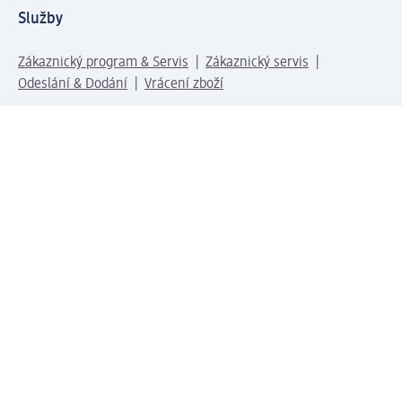
Služby
Zákaznický program & Servis
Zákaznický servis
Odeslání & Dodání
Vrácení zboží
Společnost
O společnosti
Společenská odpovědnost
Kariéra
Press centrum
Svět dm
Platební možnosti