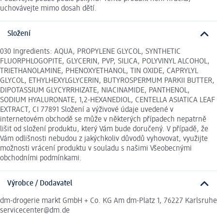
uchovávejte mimo dosah dětí.
Složení
030 Ingredients: AQUA, PROPYLENE GLYCOL, SYNTHETIC
FLUORPHLOGOPITE, GLYCERIN, PVP, SILICA, POLYVINYL ALCOHOL,
TRIETHANOLAMINE, PHENOXYETHANOL, TIN OXIDE, CAPRYLYL
GLYCOL, ETHYLHEXYLGLYCERIN, BUTYROSPERMUM PARKII BUTTER,
DIPOTASSIUM GLYCYRRHIZATE, NIACINAMIDE, PANTHENOL,
SODIUM HYALURONATE, 1,2-HEXANEDIOL, CENTELLA ASIATICA LEAF
EXTRACT, CI 77891 Složení a výživové údaje uvedené v
internetovém obchodě se může v některých případech nepatrně
lišit od složení produktu, který Vám bude doručený. V případě, že
Vám odlišnosti nebudou z jakýchkoliv důvodů vyhovovat, využijte
možnosti vrácení produktu v souladu s našimi Všeobecnými
obchodními podmínkami.
Výrobce / Dodavatel
dm-drogerie markt GmbH + Co. KG Am dm-Platz 1, 76227 Karlsruhe
servicecenter@dm.de