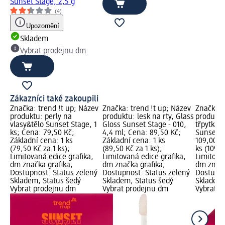
Sunset Stage, 2,5 g
(4)
Upozornění
Skladem
Vybrat prodejnu dm
Zákazníci také zakoupili
Značka: trend !t up; Název
Značka: trend !t up; Název
Značka: 
produktu: perly na
produktu: lesk na rty, Glass
produktu
vlasy&tělo Sunset Stage, 1
Gloss Sunset Stage - 010,
třpytkami
ks; Cena: 79,50 Kč;
4,4 ml; Cena: 89,50 Kč;
Sunset S
Základní cena: 1 ks
Základní cena: 1 ks
109,00 K
(79,50 Kč za 1 ks);
(89,50 Kč za 1 ks);
ks (109,0
Limitovaná edice grafika,
Limitovaná edice grafika,
Limitova
dm značka grafika;
dm značka grafika;
dm značk
Dostupnost: Status zelený
Dostupnost: Status zelený
Dostupno
Skladem, Status šedý
Skladem, Status šedý
Skladem,
Vybrat prodejnu dm
Vybrat prodejnu dm
Vybrat p