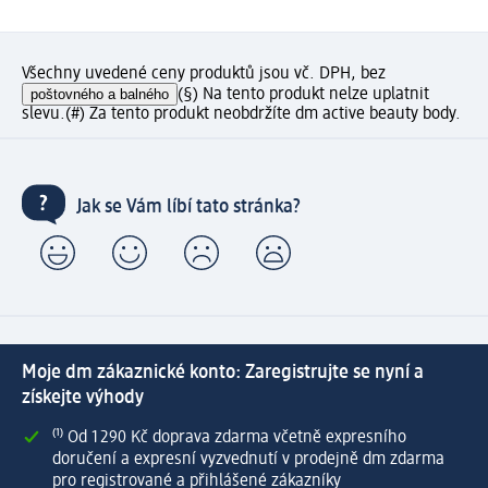
Všechny uvedené ceny produktů jsou vč. DPH, bez
poštovného a balného
(§) Na tento produkt nelze uplatnit
slevu.
(#) Za tento produkt neobdržíte dm active beauty body.
Jak se Vám líbí tato stránka?
Moje dm zákaznické konto: Zaregistrujte se nyní a
získejte výhody
⁽¹⁾ Od 1 290 Kč doprava zdarma včetně expresního
doručení a expresní vyzvednutí v prodejně dm zdarma
pro registrované a přihlášené zákazníky