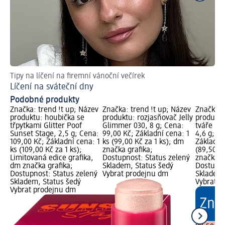
Tipy na líčení na firemní vánoční večírek
Les
Líčení na sváteční dny
Ja
Podobné produkty
Značka: trend !t up; Název
Značka: trend !t up; Název
Značka: 
produktu: houbička se
produktu: rozjasňovač Jelly
produktu:
třpytkami Glitter Poof
Glimmer 030, 8 g; Cena:
tváře Lu
Sunset Stage, 2,5 g; Cena:
99,00 Kč; Základní cena: 1
4,6 g; C
109,00 Kč; Základní cena: 1
ks (99,00 Kč za 1 ks); dm
Základní 
ks (109,00 Kč za 1 ks);
značka grafika;
(89,50 Kč
Limitovaná edice grafika,
Dostupnost: Status zelený
značka g
dm značka grafika;
Skladem, Status šedý
Dostupno
Dostupnost: Status zelený
Vybrat prodejnu dm
Skladem,
Skladem, Status šedý
Vybrat p
Vybrat prodejnu dm