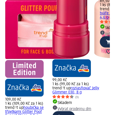
89,50 Kč
1 ks (89,
trend !t 
tváře Lu
4,6 g
Skla
Vybra
99,00 Kč
1 ks (99,00 Kč za 1 ks)
trend !t up
rozjasňovač Jelly
Glimmer 030, 8 g
(3)
109,00 Kč
Skladem
1 ks (109,00 Kč za 1 ks)
trend !t up
houbička se
Vybrat prodejnu dm
třpytkami Glitter Poof