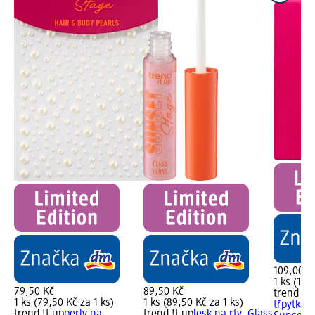
109,00 K
1 ks (109
79,50 Kč
89,50 Kč
trend !t 
1 ks (79,50 Kč za 1 ks)
1 ks (89,50 Kč za 1 ks)
třpytkami
trend !t up
perly na
trend !t up
lesk na rty, Glass