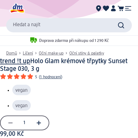
Hledat a najít
Doprava zdarma při nákupu od 1 290 Kč
Domů
Líčení
Oční make-up
Oční stíny & paletky
trend !t up
Holo Glam krémové třpytky Sunset
Stage 030, 3 g
5
(
1 hodnocení
)
vegan
vegan
99,00 Kč