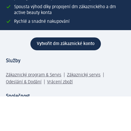
Spousta výhod díky propojení dm zákaznického a dm
active beauty konta
Rychlé a snadné nakupování
Vytvořit dm zákaznické konto
Služby
Zákaznický program & Servis
Zákaznický servis
Odeslání & Dodání
Vrácení zboží
Společnost
O společnosti
Společenská odpovědnost
Kariéra
Press centrum