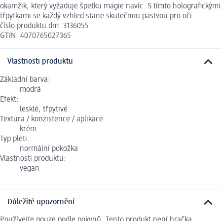
okamžik, který vyžaduje špetku magie navíc. S tímto holografickými
třpytkami se každý vzhled stane skutečnou pastvou pro oči.
číslo produktu dm: 3136055
GTIN: 4070765027365
Vlastnosti produktu
Základní barva:
modrá
Efekt:
lesklé, třpytivé
Textura / konzistence / aplikace:
krém
Typ pleti:
normální pokožka
Vlastnosti produktu:
vegan
Důležité upozornění
Používejte pouze podle pokynů. Tento produkt není hračka,