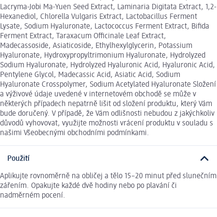
Lacryma-Jobi Ma-Yuen Seed Extract, Laminaria Digitata Extract, 1,2-
Hexanediol, Chlorella Vulgaris Extract, Lactobacillus Ferment
Lysate, Sodium Hyaluronate, Lactococcus Ferment Extract, Bifida
Ferment Extract, Taraxacum Officinale Leaf Extract,
Madecassoside, Asiaticoside, Ethylhexylglycerin, Potassium
Hyaluronate, Hydroxypropyltrimonium Hyaluronate, Hydrolyzed
Sodium Hyaluronate, Hydrolyzed Hyaluronic Acid, Hyaluronic Acid,
Pentylene Glycol, Madecassic Acid, Asiatic Acid, Sodium
Hyaluronate Crosspolymer, Sodium Acetylated Hyaluronate Složení
a výživové údaje uvedené v internetovém obchodě se může v
některých případech nepatrně lišit od složení produktu, který Vám
bude doručený. V případě, že Vám odlišnosti nebudou z jakýchkoliv
důvodů vyhovovat, využijte možnosti vrácení produktu v souladu s
našimi Všeobecnými obchodními podmínkami.
Použití
Aplikujte rovnoměrně na obličej a tělo 15–20 minut před slunečním
zářením. Opakujte každé dvě hodiny nebo po plavání či
nadměrném pocení.