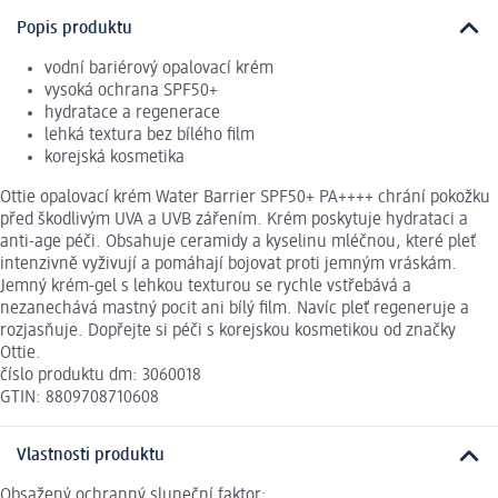
Popis produktu
vodní bariérový opalovací krém
vysoká ochrana SPF50+
hydratace a regenerace
lehká textura bez bílého film
korejská kosmetika
Ottie opalovací krém Water Barrier SPF50+ PA++++ chrání pokožku
před škodlivým UVA a UVB zářením. Krém poskytuje hydrataci a
anti-age péči. Obsahuje ceramidy a kyselinu mléčnou, které pleť
intenzivně vyživují a pomáhají bojovat proti jemným vráskám.
Jemný krém-gel s lehkou texturou se rychle vstřebává a
nezanechává mastný pocit ani bílý film. Navíc pleť regeneruje a
rozjasňuje. Dopřejte si péči s korejskou kosmetikou od značky
Ottie.
číslo produktu dm: 3060018
GTIN: 8809708710608
Vlastnosti produktu
Obsažený ochranný sluneční faktor: