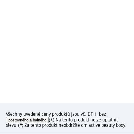
Všechny uvedené ceny produktů jsou vč. DPH, bez
poštovného a balného
(§) Na tento produkt nelze uplatnit
slevu.
(#) Za tento produkt neobdržíte dm active beauty body.