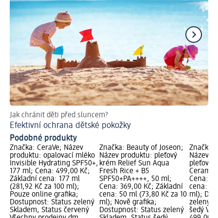
Jak chránit děti před sluncem?
Ři
Efektivní ochrana dětské pokožky
Ja
Podobné produkty
Značka: CeraVe; Název
Značka: Beauty of Joseon;
Značka:
produktu: opalovací mléko
Název produktu: pleťový
Název pr
Invisible Hydrating SPF50+,
krém Relief Sun Aqua
pleťový 
177 ml; Cena: 499,00 Kč;
Fresh Rice + B5
Ceramide
Základní cena: 177 ml
SPF50+PA++++, 50 ml;
Cena: 49
(281,92 Kč za 100 ml);
Cena: 369,00 Kč; Základní
cena: 50
Pouze online grafika;
cena: 50 ml (73,80 Kč za 10
ml); Dos
Dostupnost: Status zelený
ml); Nově grafika;
zelený S
Skladem, Status červený
Dostupnost: Status zelený
šedý Vyb