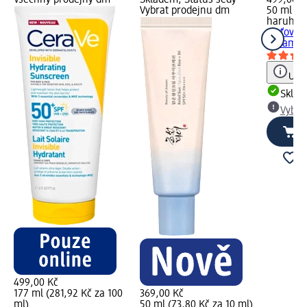
Všechny prodejny dm
Skladem, Status šedý
499,00 K
Vybrat prodejnu dm
50 ml (9
haruhar
pleťový 
Ceramide
Upoz
Skla
Vybra
499,00 Kč
177 ml (281,92 Kč za 100
369,00 Kč
ml)
50 ml (73,80 Kč za 10 ml)