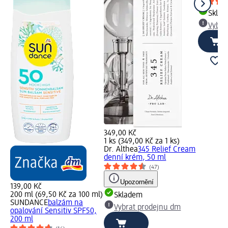
Skla
Vybra
349,00 Kč
1 ks (349,00 Kč za 1 ks)
Dr. Althea
345 Relief Cream
denní krém, 50 ml
(47)
Upozornění
139,00 Kč
200 ml (69,50 Kč za 100 ml)
Skladem
SUNDANCE
balzám na
Vybrat prodejnu dm
opalování Sensitiv SPF50,
200 ml