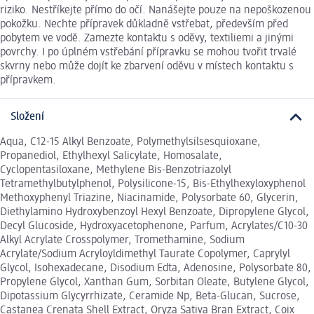
riziko. Nestříkejte přímo do očí. Nanášejte pouze na nepoškozenou
pokožku. Nechte přípravek důkladně vstřebat, především před
pobytem ve vodě. Zamezte kontaktu s oděvy, textiliemi a jinými
povrchy. I po úplném vstřebání přípravku se mohou tvořit trvalé
skvrny nebo může dojít ke zbarvení oděvu v místech kontaktu s
přípravkem.
Složení
Aqua, C12-15 Alkyl Benzoate, Polymethylsilsesquioxane,
Propanediol, Ethylhexyl Salicylate, Homosalate,
Cyclopentasiloxane, Methylene Bis-Benzotriazolyl
Tetramethylbutylphenol, Polysilicone-15, Bis-Ethylhexyloxyphenol
Methoxyphenyl Triazine, Niacinamide, Polysorbate 60, Glycerin,
Diethylamino Hydroxybenzoyl Hexyl Benzoate, Dipropylene Glycol,
Decyl Glucoside, Hydroxyacetophenone, Parfum, Acrylates/C10-30
Alkyl Acrylate Crosspolymer, Tromethamine, Sodium
Acrylate/Sodium Acryloyldimethyl Taurate Copolymer, Caprylyl
Glycol, Isohexadecane, Disodium Edta, Adenosine, Polysorbate 80,
Propylene Glycol, Xanthan Gum, Sorbitan Oleate, Butylene Glycol,
Dipotassium Glycyrrhizate, Ceramide Np, Beta-Glucan, Sucrose,
Castanea Crenata Shell Extract, Oryza Sativa Bran Extract, Coix