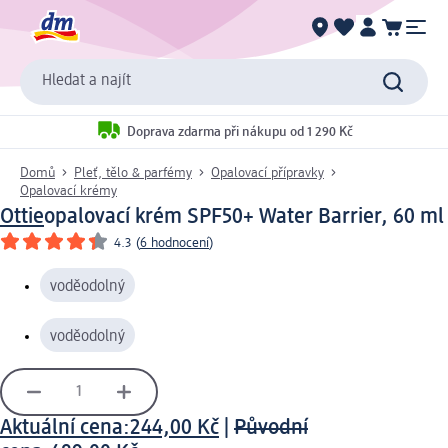
Hledat a najít
Doprava zdarma při nákupu od 1 290 Kč
Domů
Pleť, tělo & parfémy
Opalovací přípravky
Opalovací krémy
Ottie
opalovací krém SPF50+ Water Barrier, 60 ml
4.3
(
6 hodnocení
)
voděodolný
voděodolný
Aktuální cena:
244,00 Kč
|
Původní