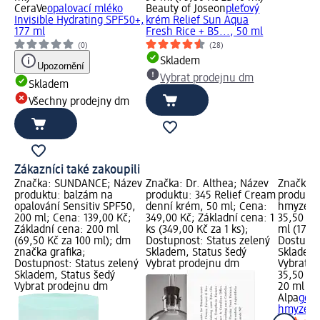
CeraVe
opalovací mléko
Beauty of Joseon
pleťový
Invisible Hydrating SPF50+,
krém Relief Sun Aqua
177 ml
Fresh Rice + B5..., 50 ml
(0)
(28)
Skladem
Upozornění
Vybrat prodejnu dm
Skladem
Všechny prodejny dm
Zákazníci také zakoupili
Značka: SUNDANCE; Název
Značka: Dr. Althea; Název
Značka: 
produktu: balzám na
produktu: 345 Relief Cream
produktu
opalování Sensitiv SPF50,
denní krém, 50 ml; Cena:
hmyzem,
200 ml; Cena: 139,00 Kč;
349,00 Kč; Základní cena: 1
35,50 Kč
Základní cena: 200 ml
ks (349,00 Kč za 1 ks);
ml (17,75
(69,50 Kč za 100 ml); dm
Dostupnost: Status zelený
Dostupno
značka grafika;
Skladem, Status šedý
Skladem,
Dostupnost: Status zelený
Vybrat prodejnu dm
Vybrat p
Skladem, Status šedý
35,50 Kč
Vybrat prodejnu dm
20 ml (17
Alpa
gel 
hmyzem,