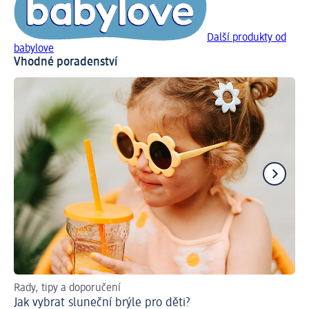
Další produkty od
babylove
Vhodné poradenství
Rady, tipy a doporučení
Ná
Jak vybrat sluneční brýle pro děti?
Ja