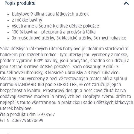
Popis produktu
babylove 9-dílná sada látkových utěrek
z měkké bavlny
všestranné a šetrné k citlivé dětské pokožce
100 % bavlna - předpraná a prodyšná látka
3x mušelínové utěrky, 3x klasické utěrky, 3x mycí rukavice
Sada dětských látkových utěrek babylove je ideálním startovacím
balíčkem pro každého rodiče. Tyto utěrky jsou vyrobeny z měkké,
předem vyprané 100% bavlny, jsou prodyšné, snadno se udržují a
jsou šetrné k citlivé dětské pokožce. Sada obsahuje 9 dílů: 3
mušelínové ubrousky, 3 klasické ubrousky a 3 mycí rukavice.
Všechny jsou vyrobeny z pečlivě testovaných materiálů a splňují
normu STANDARD 100 podle OEKO-TEX, ® což zaručuje jejich
bezpečnost a kvalitu. Prostorový design a hořčicově žlutá barva
dodávají sestavě moderní a hravý vzhled. Dopřejte svému dítěti to
nejlepší s touto všestrannou a praktickou sadou dětských látkových
utěrek babylove.
číslo produktu dm: 2978567
GTIN: 4067796070699