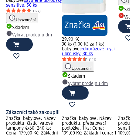
babylove
bavlněné ubrousky
Upoz
sensitive, 50 ks
Skla
(127)
Všech
Upozornění
Skladem
Vybrat prodejnu dm
29,90 Kč
30 ks (1,00 Kč za 1 ks)
babylove
jednorázové mycí
ubrousky, 30 ks
(141)
Upozornění
Skladem
Vybrat prodejnu dm
Zákazníci také zakoupili
Značka: babylove; Název
Značka: babylove; Název
Značka: 
produktu: čisticí vatové
produktu: přebalovací
produktu
tampony 4x60, 240 ks;
podložka, 1 ks; Cena:
sensitiv
Cena: 179,00 Kč; Základní
199,00 Kč; Základní cena: 1
109,00 K