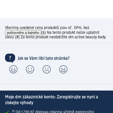
Všechny uvedené ceny produktů jsou vč. DPH, bez
poštovného a balného
(§) Na tento produkt nelze uplatnit
slevu.
(#) Za tento produkt neobdržíte dm active beauty body.
Jak se Vám líbí tato stránka?
Moje dm zákaznické konto: Zaregistrujte se nyní a
získejte výhody
⁽¹⁾ Od 1 290 Kč doprava zdarma včetně expresního