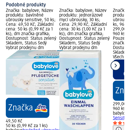
Podobné produkty
Značka: babylove; Název
Značka: babylove; Název
Značka: 
produktu: bavlněné
produktu: jednorázové
produktu
ubrousky sensitive, 50 ks;
mycí ubrousky, 30 ks;
ubrousky
Cena: 49,50 Kč; Základní
Cena: 29,90 Kč; Základní
ks, 960 
cena: 50 ks (0,99 Kč za 1
cena: 30 ks (1,00 Kč za 1
299,00 K
ks); dm značka grafika;
ks); dm značka grafika;
960 ks (0
Dostupnost: Status zelený
Dostupnost: Status zelený
Pouze on
Skladem, Status šedý
Skladem, Status šedý
značka g
Vybrat prodejnu dm
Vybrat prodejnu dm
Dostupno
Skladem,
Všechny
299,00 K
960 ks (0
babylove
Sensitive
49,50 Kč
50 ks (0,99 Kč za 1 ks)