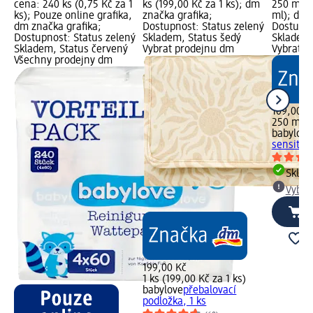
cena: 240 ks (0,75 Kč za 1
ks (199,00 Kč za 1 ks); dm
250 ml (
ks); Pouze online grafika,
značka grafika;
ml); dm 
dm značka grafika;
Dostupnost: Status zelený
Dostupno
Dostupnost: Status zelený
Skladem, Status šedý
Skladem,
Skladem, Status červený
Vybrat prodejnu dm
Vybrat p
Všechny prodejny dm
109,00 K
250 ml (
babylove
sensitiv
Skla
Vybra
199,00 Kč
1 ks (199,00 Kč za 1 ks)
babylove
přebalovací
podložka, 1 ks