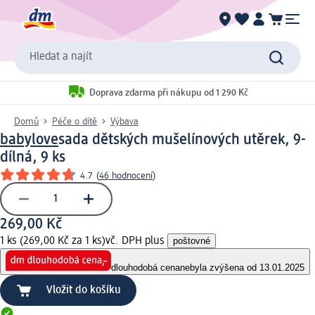
Hledat a najít
Doprava zdarma při nákupu od 1 290 Kč
Domů
Péče o dítě
Výbava
babylove
sada dětských mušelínových utěrek, 9-
dílná, 9 ks
4.7
(
46 hodnocení
)
269,00 Kč
1 ks (269,00 Kč za 1 ks)
vč. DPH plus
poštovné
dlouhodobá cena
nebyla zvýšena od 13.01.2025
Vložit do košíku