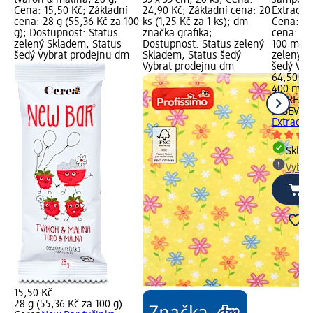
tvaroh & malina, 28 g;
33 x 33 cm, 20 ks; Cena:
šampon n
Cena: 15,50 Kč; Základní
24,90 Kč; Základní cena: 20
Extraordi
cena: 28 g (55,36 Kč za 100
ks (1,25 Kč za 1 ks); dm
Cena: 64
g); Dostupnost: Status
značka grafika;
cena: 40
zelený Skladem, Status
Dostupnost: Status zelený
100 ml);
šedý Vybrat prodejnu dm
Skladem, Status šedý
zelený S
Vybrat prodejnu dm
šedý Vyb
64,50 Kč
400 ml (1
L'ORÉAL 
ELSEVE
š
Extraord
Skla
Vybra
15,50 Kč
28 g (55,36 Kč za 100 g)