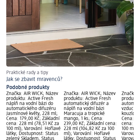
Praktické rady a tipy
Jak se zbavit mravenců?
Podobné produkty
Značka: AIR WICK; Název
Značka: AIR WICK; Název
Značka: 
produktu: Active Fresh
produktu: Active Fresh
produktu
náplň na vodní bázi do
automatický difuzér a
automat
automatického difuzéru
náplň na vodní bázi
vzduchu
Jasmínové květy, 228 ml;
Maracuja a tropické
kouzlo a 
Cena: 179,00 Kč; Základní
mango, 1 ks; Cena:
Cena: 69
cena: 228 ml (78,51 Kč za
239,00 Kč; Základní cena:
cena: 25
100 ml); Varování: Hořlavé
228 ml (104,82 Kč za 100
100 ml);
látky; Dostupnost: Status
ml); Varování: Hořlavé
Varování:
zelený Skladem, Status
látky; Dostupnost: Status
Varování: