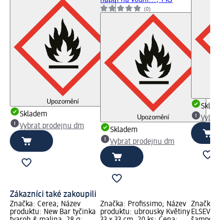
náplň na vodní..., 1 ks
(0)
Upozornění
Skla
Skladem
Upozornění
Vybra
Vybrat prodejnu dm
Skladem
Vybrat prodejnu dm
Zákazníci také zakoupili
Značka: Cerea; Název
Značka: Profissimo; Název
Značka: 
produktu: New Bar tyčinka
produktu: ubrousky Květiny
ELSEVE; 