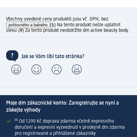
Všechny uvedené ceny produktů jsou vč. DPH, bez
poštovného a balného
(§) Na tento produkt nelze uplatnit
slevu.
(#) Za tento produkt neobdržíte dm active beauty body.
Jak se Vám líbí tato stránka?
Moje dm zákaznické konto: Zaregistrujte se nyní a
získejte výhody
⁽¹⁾ Od 1 290 Kč doprava zdarma včetně expresního
doručení a expresní vyzvednutí v prodejně dm zdarma
pro registrované a přihlášené zákazníky