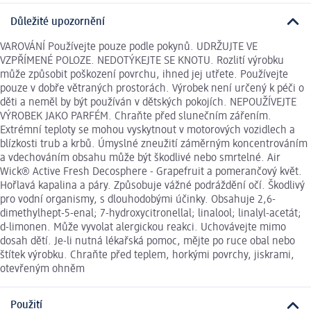
Důležité upozornění
VAROVÁNÍ Používejte pouze podle pokynů. UDRŽUJTE VE
VZPŘÍMENÉ POLOZE. NEDOTÝKEJTE SE KNOTU. Rozlití výrobku
může způsobit poškození povrchu, ihned jej utřete. Používejte
pouze v dobře větraných prostorách. Výrobek není určený k péči o
děti a neměl by být používán v dětských pokojích. NEPOUŽÍVEJTE
VÝROBEK JAKO PARFÉM. Chraňte před slunečním zářením.
Extrémní teploty se mohou vyskytnout v motorových vozidlech a
blízkosti trub a krbů. Úmyslné zneužití záměrným koncentrováním
a vdechováním obsahu může být škodlivé nebo smrtelné. Air
Wick® Active Fresh Decosphere - Grapefruit a pomerančový květ.
Hořlavá kapalina a páry. Způsobuje vážné podráždění očí. Škodlivý
pro vodní organismy, s dlouhodobými účinky. Obsahuje 2,6-
dimethylhept-5-enal; 7-hydroxycitronellal; linalool; linalyl-acetát;
d-limonen. Může vyvolat alergickou reakci. Uchovávejte mimo
dosah dětí. Je-li nutná lékařská pomoc, mějte po ruce obal nebo
štítek výrobku. Chraňte před teplem, horkými povrchy, jiskrami,
otevřeným ohněm
Použití