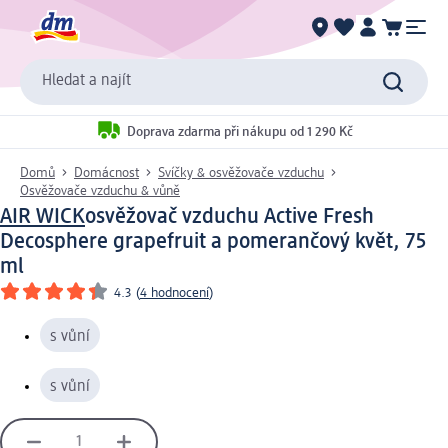
Hledat a najít
Doprava zdarma při nákupu od 1 290 Kč
Domů
Domácnost
Svíčky & osvěžovače vzduchu
Osvěžovače vzduchu & vůně
AIR WICK
osvěžovač vzduchu Active Fresh
Decosphere grapefruit a pomerančový květ, 75
ml
4.3
(
4 hodnocení
)
s vůní
s vůní