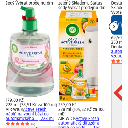
šedý Vybrat prodejnu dm
zelený Skladem, Status
Dostupno
šedý Vybrat prodejnu dm
Skladem,
Vybrat p
69,50 Kč
250 ml (
Denkmit
automat
vzduchu.
179,00 Kč
228 ml (78,51 Kč za 100 ml)
239,00 Kč
AIR WICK
Active Fresh
228 ml (104,82 Kč za 100
náplň na vodní bázi do
ml)
automatického..., 228 ml
AIR WICK
Active Fresh
automatický difuzér a
(6)