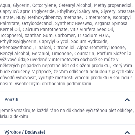
Aqua, Glycerin, Octocrylene, Cetearyl Alcohol, Methylpropanediol,
Caprylic/Capric Triglyceride, Ethylhexyl Salicylate, Glyceryl Stearate
Citrate, Butyl Methoxydibenzoylmethane, Dimethicone, Isopropyl
Palmitate, Octyldodecanol, Synthetic Beeswax, Argania Spinosa
Kernel Oil, Calcium Pantothenate, Vitis Vinifera Seed Oil,
Tocopherol, Xanthan Gum, Carbomer, Trisodium EDTA,
Ethylhexylglycerin, Caprylyl Glycol, Sodium Hydroxide,
Phenoxyethanol, Linalool, Citronellol, Alpha-Isomethyl Ionone,
Benzyl Alcohol, Geraniol, Limonene, Coumarin, Parfum Složení a
výživové údaje uvedené v internetovém obchodě se může v
některých případech nepatrně lišit od složení produktu, který Vám
bude doručený. V případě, že Vám odlišnosti nebudou z jakýchkoliv
důvodů vyhovovat, využijte možnosti vrácení produktu v souladu s
našimi Všeobecnými obchodními podmínkami.
Použití
Jemně vmasírujte každé ráno na důkladně vyčištěnou pleť obličeje,
krku a dekoltu.
Výrobce / Dodavatel