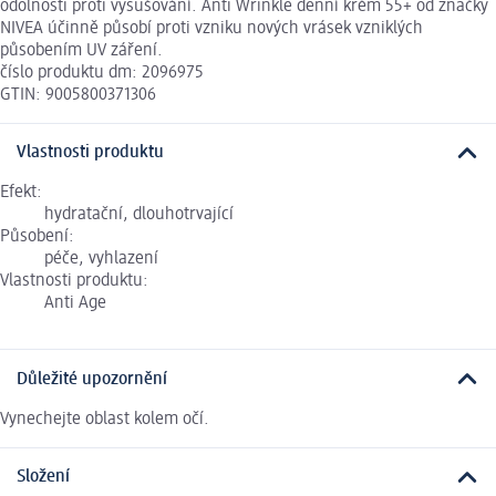
odolnosti proti vysušování. Anti Wrinkle denní krém 55+ od značky
NIVEA účinně působí proti vzniku nových vrásek vzniklých
působením UV záření.
číslo produktu dm: 2096975
GTIN: 9005800371306
Vlastnosti produktu
Efekt:
hydratační, dlouhotrvající
Působení:
péče, vyhlazení
Vlastnosti produktu:
Anti Age
Důležité upozornění
Vynechejte oblast kolem očí.
Složení