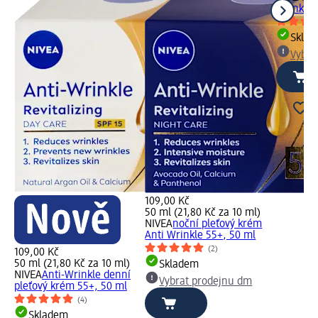
Wrinkle 
Skla
Vybra
109,00 Kč
50 ml (21,80 Kč za 10 ml)
NIVEA
noční pleťový krém
Anti Wrinkle 55+, 50 ml
(2)
109,00 Kč
50 ml (21,80 Kč za 10 ml)
Skladem
NIVEA
Anti-Wrinkle denní
Vybrat prodejnu dm
pleťový krém 55+, 50 ml
(4)
Skladem