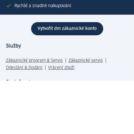
Rychlé a snadné nakupování
Vytvořit dm zákaznické konto
Služby
Zákaznický program & Servis
Zákaznický servis
Odeslání & Dodání
Vrácení zboží
Společnost
O společnosti
Společenská odpovědnost
Kariéra
Press centrum
Svět dm