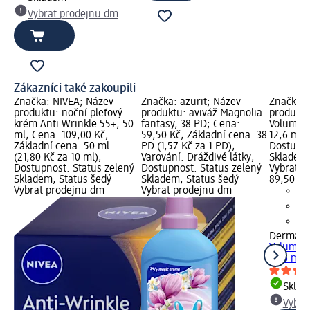
Vybrat prodejnu dm
Zákazníci také zakoupili
Značka: NIVEA; Název
Značka: azurit; Název
Značka: 
produktu: noční pleťový
produktu: aviváž Magnolia
produktu
krém Anti Wrinkle 55+, 50
fantasy, 38 PD; Cena:
Volume & 
ml; Cena: 109,00 Kč;
59,50 Kč; Základní cena: 38
12,6 ml;
Základní cena: 50 ml
PD (1,57 Kč za 1 PD);
Dostupno
(21,80 Kč za 10 ml);
Varování: Dráždivé látky;
Skladem,
Dostupnost: Status zelený
Dostupnost: Status zelený
Vybrat p
Skladem, Status šedý
Skladem, Status šedý
89,50 Kč
Vybrat prodejnu dm
Vybrat prodejnu dm
Dermaco
Volume & 
12,6 ml
Skla
Vybra