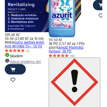
109,00 Kč
50 ml (21,80 Kč za 10 ml)
59,50 Kč
NIVEA
noční pleťový krém
38 PD (1,57 Kč za 1 PD)
Anti Wrinkle 55+, 50 ml
azurit
aviváž Magnolia
(2)
fantasy, 38 PD
Skladem
(10)
Vybrat prodejnu dm