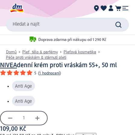
Hledat a najít
Doprava zdarma při nákupu od 1 290 Kč
Domů
Pleť, tělo & parfémy
Pleťová kosmetika
Péče proti vráskám & stárnutí pleti
NIVEA
denní krém proti vráskám 55+, 50 ml
5
(
1 hodnocení
)
Anti Age
Anti Age
109,00 Kč