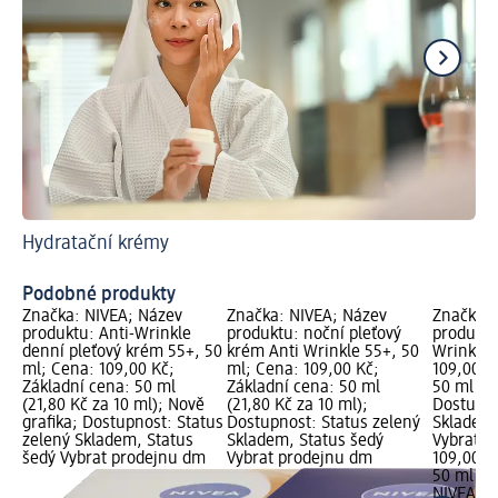
Hydratační krémy
Co
Pé
Podobné produkty
Značka: NIVEA; Název
Značka: NIVEA; Název
Značka: 
produktu: Anti-Wrinkle
produktu: noční pleťový
produktu
denní pleťový krém 55+, 50
krém Anti Wrinkle 55+, 50
Wrinkle 
ml; Cena: 109,00 Kč;
ml; Cena: 109,00 Kč;
109,00 K
Základní cena: 50 ml
Základní cena: 50 ml
50 ml (21
(21,80 Kč za 10 ml); Nově
(21,80 Kč za 10 ml);
Dostupno
grafika; Dostupnost: Status
Dostupnost: Status zelený
Skladem,
zelený Skladem, Status
Skladem, Status šedý
Vybrat p
šedý Vybrat prodejnu dm
Vybrat prodejnu dm
109,00 K
50 ml (21
NIVEA
de