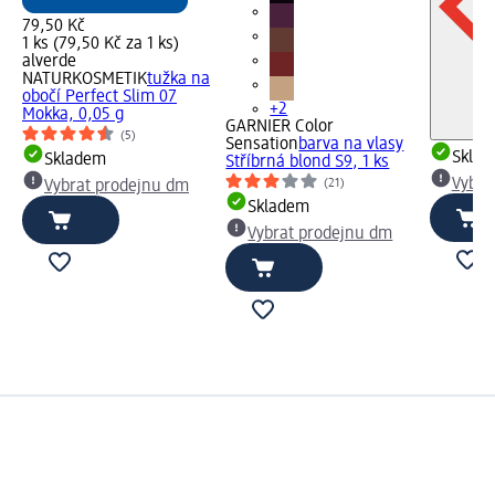
79,50 Kč
1 ks (79,50 Kč za 1 ks)
alverde
NATURKOSMETIK
tužka na
obočí Perfect Slim 07
+2
Mokka, 0,05 g
GARNIER Color
(5)
Sensation
barva na vlasy
Skla
Skladem
Stříbrná blond S9, 1 ks
Vybra
(21)
Vybrat prodejnu dm
Skladem
Vybrat prodejnu dm