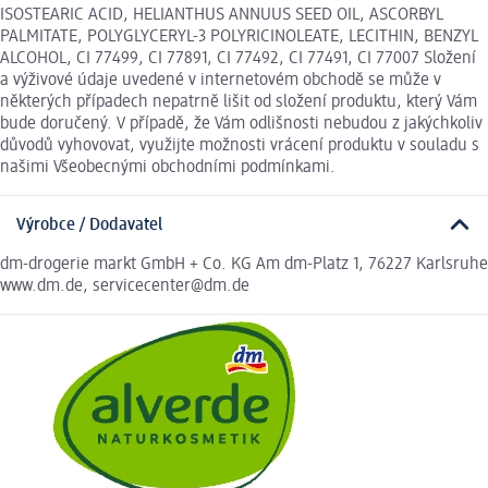
ISOSTEARIC ACID, HELIANTHUS ANNUUS SEED OIL, ASCORBYL
PALMITATE, POLYGLYCERYL-3 POLYRICINOLEATE, LECITHIN, BENZYL
ALCOHOL, CI 77499, CI 77891, CI 77492, CI 77491, CI 77007 Složení
a výživové údaje uvedené v internetovém obchodě se může v
některých případech nepatrně lišit od složení produktu, který Vám
bude doručený. V případě, že Vám odlišnosti nebudou z jakýchkoliv
důvodů vyhovovat, využijte možnosti vrácení produktu v souladu s
našimi Všeobecnými obchodními podmínkami.
Výrobce / Dodavatel
dm-drogerie markt GmbH + Co. KG Am dm-Platz 1, 76227 Karlsruhe
www.dm.de, servicecenter@dm.de