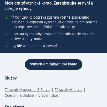
Moje dm zákaznické konto: Zaregistrujte se nyní a
získejte výhody
⁽¹⁾ Od 1 290 Kč doprava zdarma včetně expresního
doručení a expresní vyzvednutí v prodejně dm zdarma
pro registrované a přihlášené zákazníky
Spousta výhod díky propojení dm zákaznického a dm
active beauty konta
Rychlé a snadné nakupování
Vytvořit dm zákaznické konto
Služby
Zákaznický program & Servis
Zákaznický servis
Odeslání & Dodání
Vrácení zboží