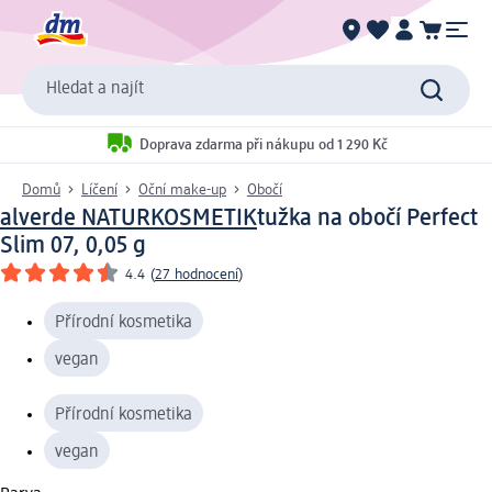
Hledat a najít
Doprava zdarma při nákupu od 1 290 Kč
Domů
Líčení
Oční make-up
Obočí
alverde NATURKOSMETIK
tužka na obočí Perfect
Slim 07, 0,05 g
4.4
(
27 hodnocení
)
Přírodní kosmetika
vegan
Přírodní kosmetika
vegan