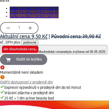
Barva
tužka na obočí Perfect Slim 07
tužka na obočí Perfect Slim 06
tužka na obočí Perfect Slim 05
Aktuální cena:
9,50 Kč
|
Původní cena:
39,90 Kč
vč. DPH plus
poštovné
dlouhodobá cena
nebyla zvýšena od 06.05.2025
Vložit do košíku
Momentálně není skladem
Ověřit dostupnost v prodejně dm
Expresní vyzvednutí v prodejně dm do 60 minut
Vrácení zdarma v prodejně dm
25 Kč = 1 dm active beauty bod