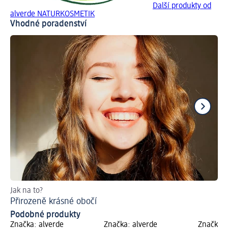
Další produkty od
alverde NATURKOSMETIK
Vhodné poradenství
Jak na to?
Jak
Přirozeně krásné obočí
Úp
Podobné produkty
Značka: alverde
Značka: alverde
Značka: 