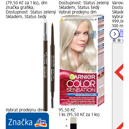
(79,50 Kč za 1 ks); dm
Dostupnost: Status zelený
Varování:
značka grafika;
Skladem, Status šedý
Dostupno
Dostupnost: Status zelený
Vybrat prodejnu dm
Skladem,
Skladem, Status šedý
Vybrat p
999,00 K
100 ml (
UFC
páns
TAKEDOW
Vybrat prodejnu dm
95,50 Kč
1 ks (95,50 Kč za 1 ks)