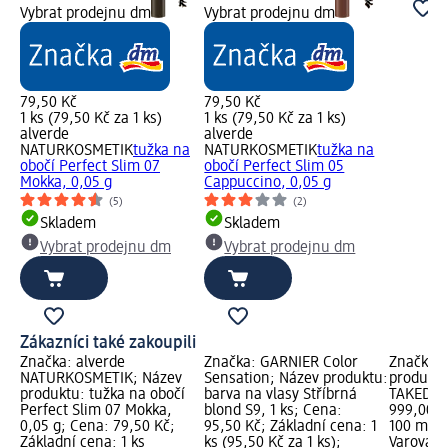
Vybrat prodejnu dm
Vybrat prodejnu dm
79,50 Kč
79,50 Kč
1 ks (79,50 Kč za 1 ks)
1 ks (79,50 Kč za 1 ks)
alverde
alverde
NATURKOSMETIK
tužka na
NATURKOSMETIK
tužka na
obočí Perfect Slim 07
obočí Perfect Slim 05
Mokka, 0,05 g
Cappuccino, 0,05 g
(5)
(2)
Skladem
Skladem
Vybrat prodejnu dm
Vybrat prodejnu dm
Zákazníci také zakoupili
Značka: alverde
Značka: GARNIER Color
Značka: 
NATURKOSMETIK; Název
Sensation; Název produktu:
produktu
produktu: tužka na obočí
barva na vlasy Stříbrná
TAKEDOW
Perfect Slim 07 Mokka,
blond S9, 1 ks; Cena:
999,00 K
0,05 g; Cena: 79,50 Kč;
95,50 Kč; Základní cena: 1
100 ml (9
Základní cena: 1 ks
ks (95,50 Kč za 1 ks);
Varování: