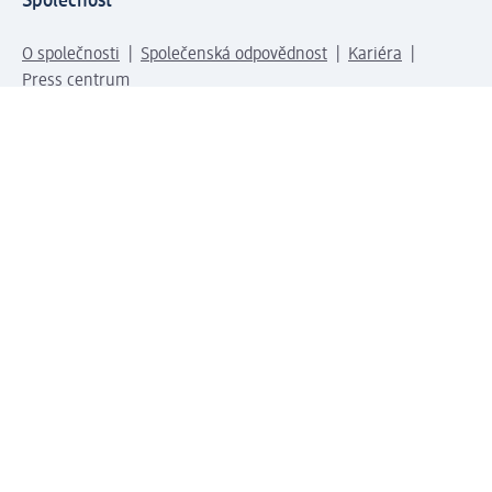
Společnost
O společnosti
Společenská odpovědnost
Kariéra
Press centrum
Svět dm
Platební možnosti
Spojte se s dm