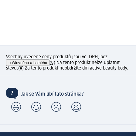
Všechny uvedené ceny produktů jsou vč. DPH, bez
poštovného a balného
(§) Na tento produkt nelze uplatnit
slevu.
(#) Za tento produkt neobdržíte dm active beauty body.
Jak se Vám líbí tato stránka?