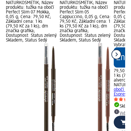
NATURKOSMETIK; Název
NATURKOSMETIK; Název
NATURKO
produktu: tužka na obočí
produktu: tužka na obočí
produktu
Perfect Slim 07 Mokka,
Perfect Slim 05
Perfect 
0,05 g; Cena: 79,50 Kč;
Cappuccino, 0,05 g; Cena:
0,05 g; 
Základní cena: 1 ks
79,50 Kč; Základní cena: 1
Základní 
(79,50 Kč za 1 ks); dm
ks (79,50 Kč za 1 ks); dm
(79,50 Kč
značka grafika;
značka grafika;
značka g
Dostupnost: Status zelený
Dostupnost: Status zelený
Dostupno
Skladem, Status šedý
Skladem, Status šedý
Skladem,
Vybrat p
79,50 Kč
1 ks (79,
alverde
NATURK
obočí Pe
Espresso
Skla
Vybra