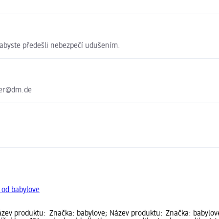
 abyste předešli nebezpečí udušením.
ter@dm.de
 od babylove
ázev produktu:
Značka: babylove; Název produktu:
Značka: babylov