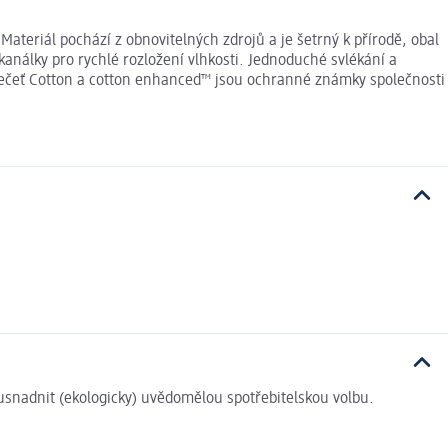
Materiál pochází z obnovitelných zdrojů a je šetrný k přírodě, obal
análky pro rychlé rozložení vlhkosti. Jednoduché svlékání a
. Pečeť Cotton a cotton enhanced™ jsou ochranné známky společnosti
i usnadnit (ekologicky) uvědomělou spotřebitelskou volbu.