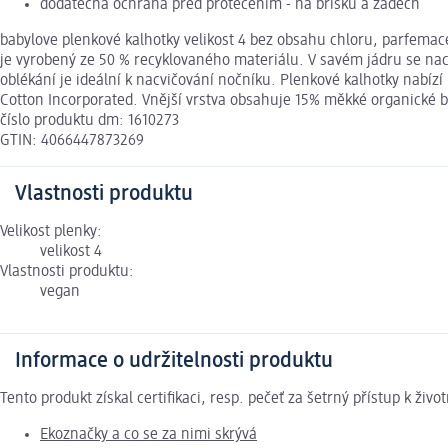
dodatečná ochrana před protečením - na bříšku a zádech
babylove plenkové kalhotky velikost 4 bez obsahu chloru, parfemace 
je vyrobený ze 50 % recyklovaného materiálu. V savém jádru se nach
oblékání je ideální k nacvičování nočníku. Plenkové kalhotky nabí
Cotton Incorporated. Vnější vrstva obsahuje 15% měkké organické b
číslo produktu dm: 1610273
GTIN: 4066447873269
Vlastnosti produktu
Velikost plenky:
velikost 4
Vlastnosti produktu:
vegan
Informace o udržitelnosti produktu
Tento produkt získal certifikaci, resp. pečeť za šetrný přístup k ž
Ekoznačky a co se za nimi skrývá