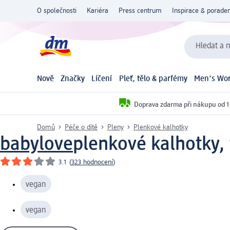
O společnosti
Kariéra
Press centrum
Inspirace & poraden
Hledat a n
Nově
Značky
Líčení
Pleť, tělo & parfémy
Men's Wor
Doprava zdarma při nákupu od 1
Domů
Péče o dítě
Pleny
Plenkové kalhotky
babylove
plenkové kalhotky, 
3.1
(
323 hodnocení
)
vegan
vegan